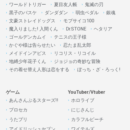
ワールドトリガー
夏目友人帳
鬼滅の刃
黒子のバスケ
ダンダダン
弱虫ペダル
銀魂
文豪ストレイドッグス
モブサイコ100
魔入りました! 入間くん
Dr.STONE
ヘタリア
ゴールデンカムイ
テニスの王子様
かぐや様は告らせたい
忍たま乱太郎
メイドインアビス
リコリス・リコイル
地縛少年花子くん
ジョジョの奇妙な冒険
その着せ替え人形は恋をする
ぼっち・ざ・ろっく!
ゲーム
YouTuber/Vtuber
あんさんぶるスターズ!!
ホロライブ
プロセカ
にじさんじ
うたプリ
カラフルピーチ
アイドリッシュセブン
ワイテルズ