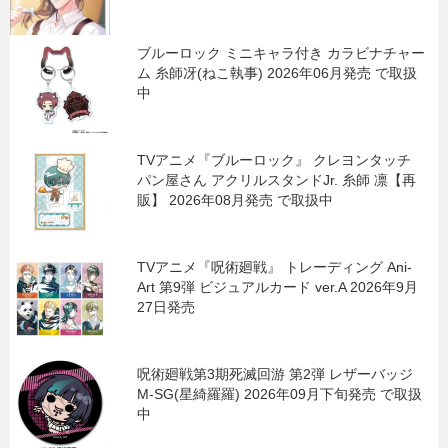
ブルーロック ミニキャラ付き カラビナチャー
ム 糸師冴(ねこ執事) 2026年06月発売 で取扱
中
TVアニメ『ブルーロック』 クレヨンタッチ
パン屋さん アクリルスタンドJr. 糸師 凛【再
販】 2026年08月発売 で取扱中
TVアニメ『呪術廻戦』 トレーディング Ani-
Art 第9弾 ビジュアルカード ver.A 2026年9月
27日発売
呪術廻戦第3期死滅回游 第2弾 レザーバッジ
M-SG(星綺羅羅) 2026年09月下旬発売 で取扱
中