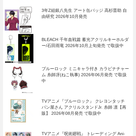
3年Z組銀八先生 アート缶バッジ 高杉晋助 自
由研究 2026年10月発売
BLEACH 千年血戦篇 蓄光アクリルキーホルダ
ー/石田雨竜 2026年10月上旬発売 で取扱中
ブルーロック ミニキャラ付き カラビナチャー
ム 糸師冴(ねこ執事) 2026年06月発売 で取扱
中
TVアニメ『ブルーロック』 クレヨンタッチ
パン屋さん アクリルスタンドJr. 糸師 凛【再
販】 2026年08月発売 で取扱中
TVアニメ『呪術廻戦』 トレーディング Ani-