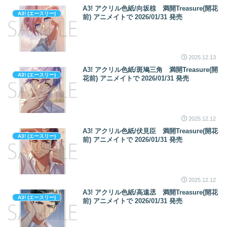
A3! アクリル色紙/向坂椋 満開Treasure(開花
A3! (エースリー)
前) アニメイトで 2026/01/31 発売
2025.12.13
A3! アクリル色紙/斑鳩三角 満開Treasure(開
A3! (エースリー)
花前) アニメイトで 2026/01/31 発売
2025.12.12
A3! アクリル色紙/伏見臣 満開Treasure(開花
A3! (エースリー)
前) アニメイトで 2026/01/31 発売
2025.12.12
A3! アクリル色紙/高遠丞 満開Treasure(開花
A3! (エースリー)
前) アニメイトで 2026/01/31 発売