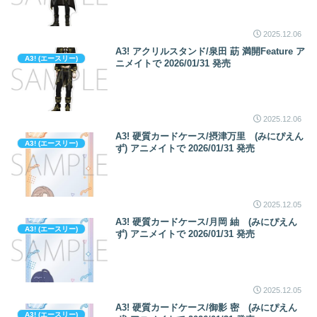
2025.12.06
A3! アクリルスタンド/泉田 莇 満開Feature ア
A3! (エースリー)
ニメイトで 2026/01/31 発売
2025.12.06
A3! 硬質カードケース/摂津万里 (みにぴえん
A3! (エースリー)
ず) アニメイトで 2026/01/31 発売
2025.12.05
A3! 硬質カードケース/月岡 紬 (みにぴえん
A3! (エースリー)
ず) アニメイトで 2026/01/31 発売
2025.12.05
A3! 硬質カードケース/御影 密 (みにぴえん
A3! (エースリー)