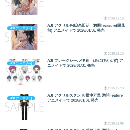
2025.12.10
A3! アクリル色紙/泉田莇 満開Treasure(開花
A3! (エースリー)
前) アニメイトで 2026/01/31 発売
2025.12.10
A3! フレークシール/冬組 (みにぴえんず) ア
A3! (エースリー)
ニメイトで 2026/01/31 発売
2025.12.10
A3! アクリルスタンド/摂津万里 満開Feature
A3! (エースリー)
アニメイトで 2026/01/31 発売
2025.12.09