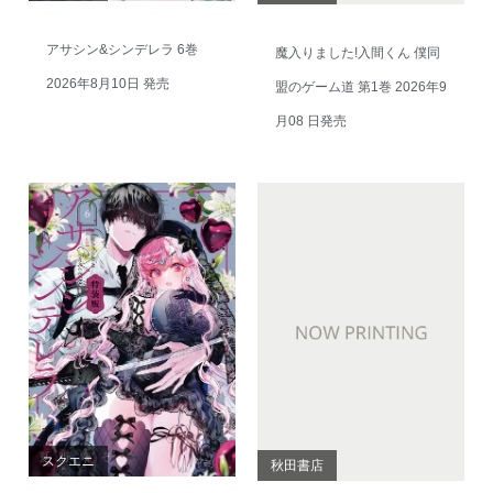
アサシン&シンデレラ 6巻
魔入りました!入間くん 僕同
2026年8月10日 発売
盟のゲーム道 第1巻 2026年9
月08 日発売
スクエニ
秋田書店