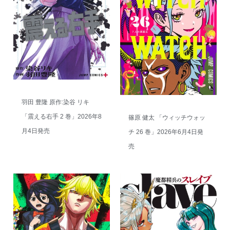
羽田 豊隆 原作:染谷 リキ
「震える右手 2 巻」2026年8
篠原 健太 「ウィッチウォッ
月4日発売
チ 26 巻」2026年6月4日発
売