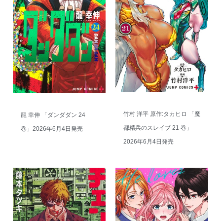
竹村 洋平 原作:タカヒロ 「魔
龍 幸伸 「ダンダダン 24
都精兵のスレイブ 21 巻」
巻」2026年6月4日発売
2026年6月4日発売