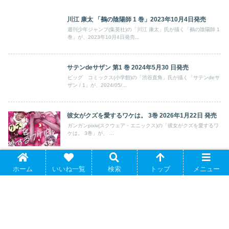
川江 康太 「鵺の陰陽師 1 巻」2023年10月4日発売
週刊少年ジャンプ(集英社)の「川江 康太」氏が描く「鵺の陰陽師 1
巻」が、2023年10月4日発売...
サテンdeサザン 第1 巻 2024年5月30 日発売
ビッグ コミックス(小学館)の「渋谷直角」氏が描く「サテンdeサ
ザン / 1」が、2024/05/...
彼女がクズを愛するワケは。 3巻 2026年1月22日 発売
ガンガンpixiv(スクウェア・エニックス)の「彼女がクズを愛するワ
ケは。 3巻」が、 ...
珍獣のお医者さん 1巻 巻 2023年08月12日 発売
ホーム
いいね一覧
検索
トップ
メニュー
ハルタコミックス(角川書店)の「著者 二宮香乃 」が描く『珍獣の
お医者さん 1巻巻...
アオイホノオ 29巻 2023年11月10 日発売
ゲッサン(小学館)の「島本和彦」氏が描く「アオイホノオ 29」