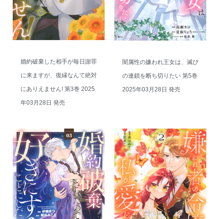
婚約破棄した相手が毎日謝罪
闇属性の嫌われ王女は、滅び
に来ますが、復縁なんて絶対
の連鎖を断ち切りたい 第5巻
にありえません! 第3巻 2025
2025年03月28日 発売
年03月28日 発売