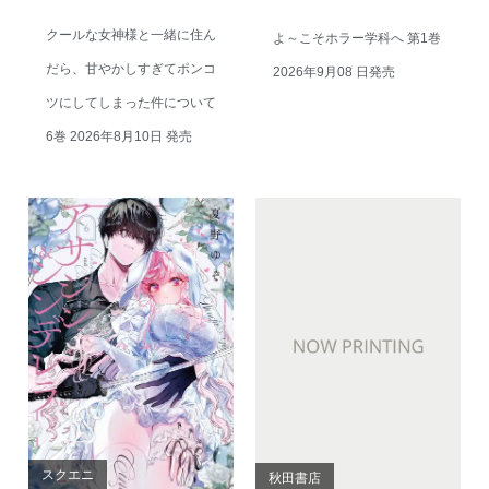
クールな女神様と一緒に住ん
よ～こそホラー学科へ 第1巻
だら、甘やかしすぎてポンコ
2026年9月08 日発売
ツにしてしまった件について
6巻 2026年8月10日 発売
スクエニ
秋田書店