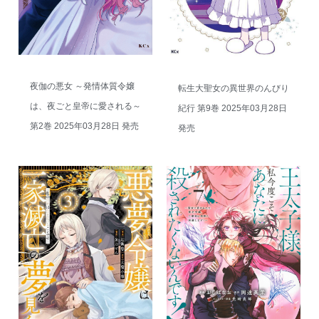
夜伽の悪女 ～発情体質令嬢
転生大聖女の異世界のんびり
は、夜ごと皇帝に愛される～
紀行 第9巻 2025年03月28日
第2巻 2025年03月28日 発売
発売