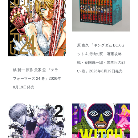
原 泰久 「キングダム BOXセ
ット 4 成蟜の変・著雍攻略
戦・秦国統一編・黒羊丘の戦
橘 賢一 原作:貴家 悠 「テラ
い 巻」2026年8月19日発売
フォーマーズ 24 巻」2026年
8月19日発売