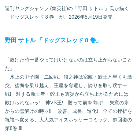
週刊ヤングジャンプ
(集英社)の「
野田 サトル
」氏が描く
「ドッグスレッド 8
巻」が、2026年5月19日発売。
野田 サトル
「ドッグスレッド 8
巻」
「敗けた時一番やってはいけないのは立ち上がらないこと
だ」
「氷上の甲子園」二回戦。狼之神は宿敵・鮫王と早くも激
突。後悔を乗り越え、王座を奪還し、誇りを取り戻す一
戦! 対する新王者・鮫王も震災から立ち上がるためには
敗けられないッ! 神VS王! 勝って前を向け!! 失意の氷
からの雪解けの時ッ!!! 改善、成長、進化! 全ての挫折を
祝福へ変える、大人気アイスホッケーコミック、超回復の
第8巻!!!!