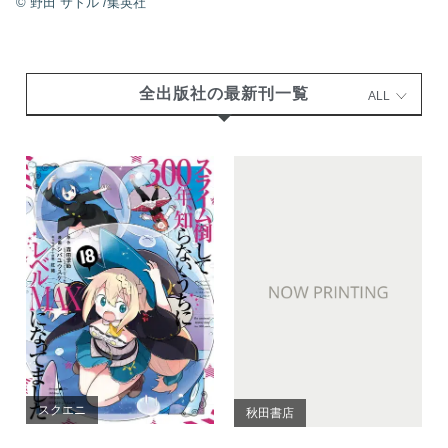
©
野田 サトル
/集英社
全出版社の最新刊一覧
ALL
スクエニ
秋田書店