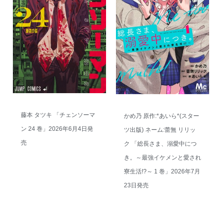
藤本 タツキ 「チェンソーマ
かめ乃 原作:*あいら*(スター
ン 24 巻」2026年6月4日発
ツ出版) ネーム:蕾無 リリッ
売
ク 「総長さま、溺愛中につ
き。～最強イケメンと愛され
寮生活!?～ 1 巻」2026年7月
23日発売