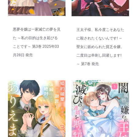
悪夢令嬢は一家滅亡の夢を見
王太子様、私今度こそあなた
た ～私の目的は生き延びる
に殺されたくないんです! ～
ことです～ 第3巻 2025年03
聖女に嵌められた貧乏令嬢、
月28日 発売
二度目は串刺し回避します!
～ 第7巻 発売