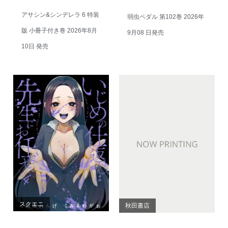
アサシン&シンデレラ 6 特装
弱虫ペダル 第102巻 2026年
版 小冊子付き巻 2026年8月
9月08 日発売
10日 発売
スクエニ
秋田書店