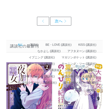
ALL
講談社
BE・LOVE (講談社)
KISS (講談社)
講談社の最新刊
なかよし (講談社)
アフタヌーン (講談社)
イブニング (講談社)
マガジンポケット (講談社)
モーニング (講談社)
モーニング・ツー (講談社)
ヤングマガジン (講談社)
別冊フレンド (講談社)
少年マガジンR (講談社)
月刊少年シリウス (講談社)
月刊少年マガジン (講談社)
週刊少年マガジン (講談社)
MORE