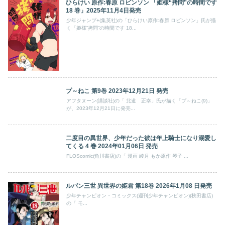
ひらけい 原作:春原 ロビンソン 「姫様“拷問”の時間です
18 巻」2025年11月4日発売
少年ジャンプ+(集英社)の「ひらけい原作:春原 ロビンソン」氏が描
く「姫様“拷問”の時間です 18...
プ～ねこ 第9巻 2023年12月21日 発売
アフタヌーン(講談社)の「 北道 正幸」氏が描く「プ～ねこ(9)」
が、2023年12月21日に発売...
二度目の異世界、少年だった彼は年上騎士になり溺愛し
てくる 4 巻 2024年01月06日 発売
FLOScomic(角川書店)の「 漫画 綾月 もか原作 琴子 ...
ルパン三世 異世界の姫君 第18巻 2026年1月08 日発売
少年チャンピオン・コミックス(週刊少年チャンピオン)(秋田書店)
の「 モ...