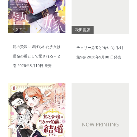
スクエニ
秋田書店
龍の贄嫁～虐げられた少女は
チェリー勇者と“せい”なる剣
運命の番として愛される～ 2
第9巻 2026年9月08 日発売
巻 2026年8月10日 発売