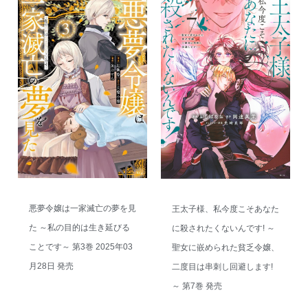
悪夢令嬢は一家滅亡の夢を見
王太子様、私今度こそあなた
た ～私の目的は生き延びる
に殺されたくないんです! ～
ことです～ 第3巻 2025年03
聖女に嵌められた貧乏令嬢、
月28日 発売
二度目は串刺し回避します!
～ 第7巻 発売