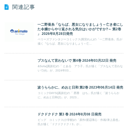
関連記事
一二野蚕糸「ならば、悪女になりましょう～亡き者にし
た令嬢からやり返される気分はいかがですか?～ 第2巻
」 2026年8月28日発売
ベリーズファンタジーコミックス(雨宮れん)の「一二野蚕糸」氏が
描く『ならば、悪女になりましょう～亡...
ブスなんて言わないで 第4巻 2024年03月22日 発売
&Sofa(講談社)の「 とある アラ子」氏が描く「ブスなんて言わな
いで(4)」が、2024年03...
波うららかに、めおと日和 第2巻 2023年06月14日 発売
コミックDAYS(講談社)の「 西香 はち」氏が描く「波うららか
に、めおと日和(2)」が、2023...
ドクドクドク 第3 巻 2024年8月08 日発売
ビッグ コミックス(小学館)の「原作/渡辺瑛心・作画/津上昌也」
氏が描く「ドクドクドク / 3」が...