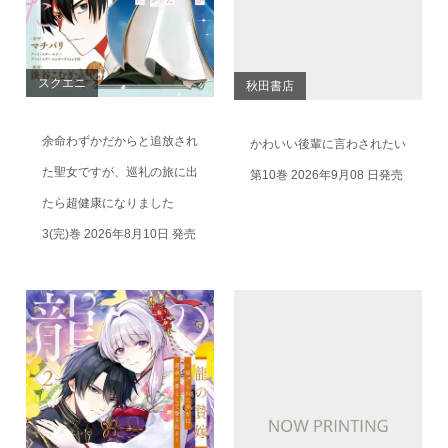
スクエニ
秋田書店
余命わずかだからと追放され
かわいい後輩に言わされたい
た聖女ですが、巡礼の旅に出
第10巻 2026年9月08 日発売
たら超健康になりました
3(完)巻 2026年8月10日 発売