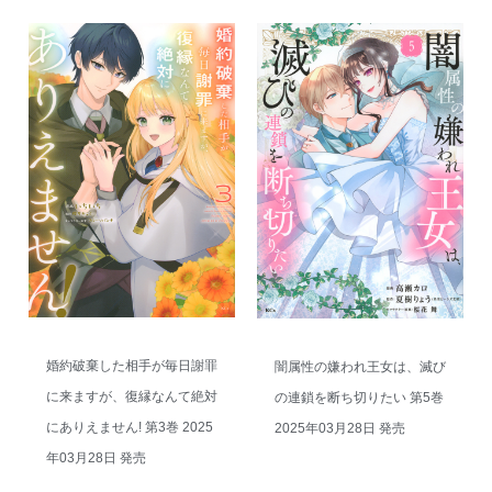
婚約破棄した相手が毎日謝罪
闇属性の嫌われ王女は、滅び
に来ますが、復縁なんて絶対
の連鎖を断ち切りたい 第5巻
にありえません! 第3巻 2025
2025年03月28日 発売
年03月28日 発売