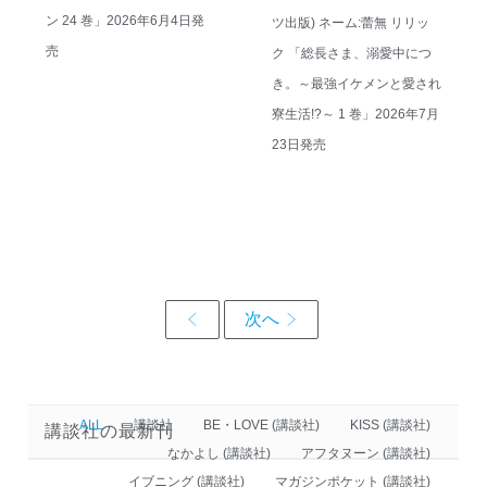
ン 24 巻」2026年6月4日発
ツ出版) ネーム:蕾無 リリッ
売
ク 「総長さま、溺愛中につ
き。～最強イケメンと愛され
寮生活!?～ 1 巻」2026年7月
23日発売
ALL
講談社
BE・LOVE (講談社)
KISS (講談社)
講談社の最新刊
なかよし (講談社)
アフタヌーン (講談社)
イブニング (講談社)
マガジンポケット (講談社)