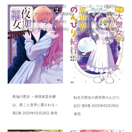
モーニング (講談社)
モーニング・ツー (講談社)
ヤングマガジン (講談社)
別冊フレンド (講談社)
少年マガジンR (講談社)
月刊少年シリウス (講談社)
月刊少年マガジン (講談社)
週刊少年マガジン (講談社)
MORE
夜伽の悪女 ～発情体質令嬢
転生大聖女の異世界のんびり
は、夜ごと皇帝に愛される～
紀行 第9巻 2025年03月28日
第2巻 2025年03月28日 発売
発売