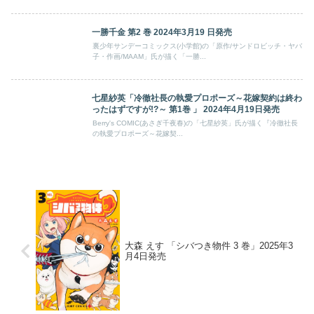
一勝千金 第2 巻 2024年3月19 日発売
裏少年サンデーコミックス(小学館)の「原作/サンドロビッチ・ヤバ
子・作画/MAAM」氏が描く「一勝...
七星紗英「冷徹社長の執愛プロポーズ～花嫁契約は終わ
ったはずですが!?～ 第1巻 」 2024年4月19日発売
Berry's COMIC(あさぎ千夜春)の「七星紗英」氏が描く『冷徹社長
の執愛プロポーズ～花嫁契...
大森 えす 「シバつき物件 3 巻」2025年3
月4日発売