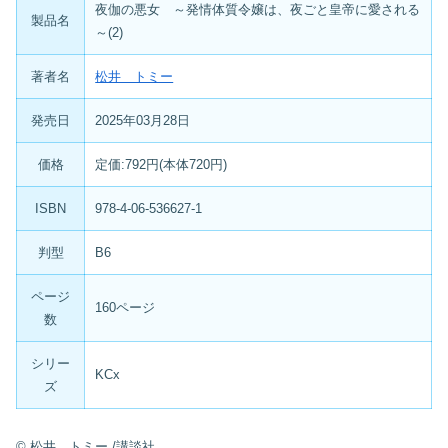
夜伽の悪女 ～発情体質令嬢は、夜ごと皇帝に愛される
製品名
～(2)
著者名
松井 トミー
発売日
2025年03月28日
価格
定価:792円(本体720円)
ISBN
978-4-06-536627-1
判型
B6
ページ
160ページ
数
シリー
KCx
ズ
©
松井 トミー
/講談社