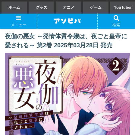
ホーム
グッズ
アニメ
ゲーム
YouTuber
メニュー
検索
夜伽の悪女 ～発情体質令嬢は、夜ごと皇帝に
愛される～ 第2巻 2025年03月28日 発売