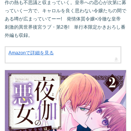
作の熱も不思議と収まっていく。皇帝への恋心が次第に募
っていく一方で、キャロルを良く思わない令嬢たちの間で
ある噂が広まっていてーー! 発情体質令嬢×冷徹な皇帝
刺激的異世界後宮ラブ・第2巻! 単行本限定かきおろし番
外編も収録。
Amazonで詳細を見る