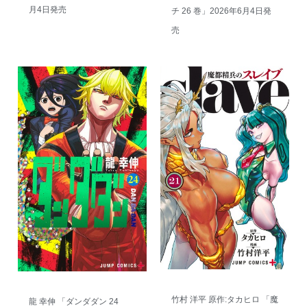
月4日発売
チ 26 巻」2026年6月4日発
売
竹村 洋平 原作:タカヒロ 「魔
龍 幸伸 「ダンダダン 24