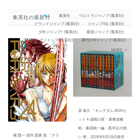
ALL
集英社
ウルトラジャンプ (集英社)
集英社の最新刊
グランドジャンプ (集英社)
ジャンプSQ. (集英社)
少年ジャンプ+ (集英社)
最強ジャンプ (集英社)
週刊ヤングジャンプ (集英社)
週刊少年ジャンプ (集英社)
MORE
原 泰久 「キングダム BOXセ
ット 4 成蟜の変・著雍攻略
戦・秦国統一編・黒羊丘の戦
橘 賢一 原作:貴家 悠 「テラ
い 巻」2026年8月19日発売