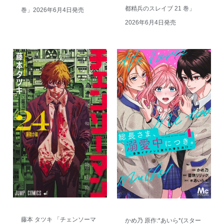
都精兵のスレイブ 21 巻」
巻」2026年6月4日発売
2026年6月4日発売
藤本 タツキ 「チェンソーマ
かめ乃 原作:*あいら*(スター