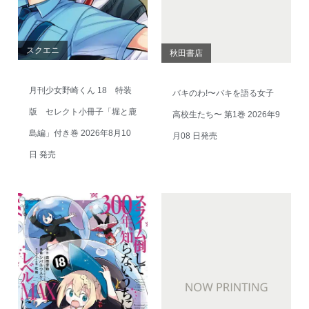
スクエニ
秋田書店
月刊少女野崎くん 18 特装
バキのわ!〜バキを語る女子
版 セレクト小冊子「堀と鹿
高校生たち〜 第1巻 2026年9
島編」付き巻 2026年8月10
月08 日発売
日 発売