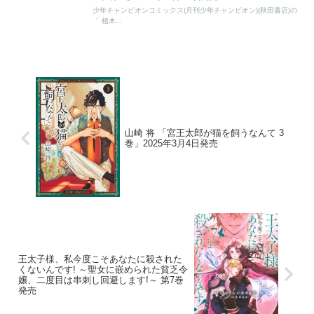
少年チャンピオンコミックス(月刊少年チャンピオン)(秋田書店)の
「 植木...
山崎 将 「宮王太郎が猫を飼うなんて 3
巻」2025年3月4日発売
王太子様、私今度こそあなたに殺された
くないんです! ～聖女に嵌められた貧乏令
嬢、二度目は串刺し回避します!～ 第7巻
発売