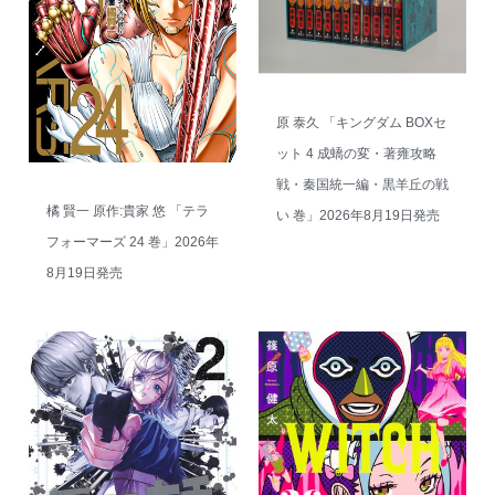
原 泰久 「キングダム BOXセ
ット 4 成蟜の変・著雍攻略
戦・秦国統一編・黒羊丘の戦
橘 賢一 原作:貴家 悠 「テラ
い 巻」2026年8月19日発売
フォーマーズ 24 巻」2026年
8月19日発売