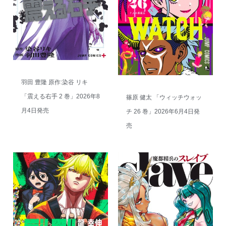
羽田 豊隆 原作:染谷 リキ
「震える右手 2 巻」2026年8
篠原 健太 「ウィッチウォッ
月4日発売
チ 26 巻」2026年6月4日発
売