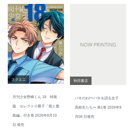
スクエニ
秋田書店
月刊少女野崎くん 18 特装
バキのわ!〜バキを語る女子
版 セレクト小冊子「堀と鹿
高校生たち〜 第1巻 2026年9
島編」付き巻 2026年8月10
月08 日発売
日 発売