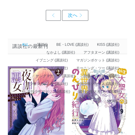
ALL
講談社
BE・LOVE (講談社)
KISS (講談社)
講談社の最新刊
なかよし (講談社)
アフタヌーン (講談社)
イブニング (講談社)
マガジンポケット (講談社)
モーニング (講談社)
モーニング・ツー (講談社)
ヤングマガジン (講談社)
別冊フレンド (講談社)
少年マガジンR (講談社)
月刊少年シリウス (講談社)
月刊少年マガジン (講談社)
週刊少年マガジン (講談社)
MORE