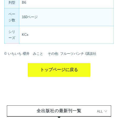
判型
B6
ペー
160ページ
ジ数
シリ
KCx
ーズ
©
いちいち 櫻井 みこと
その他:
フルーツパンチ
/講談社
トップページに戻る
全出版社の最新刊一覧
ALL