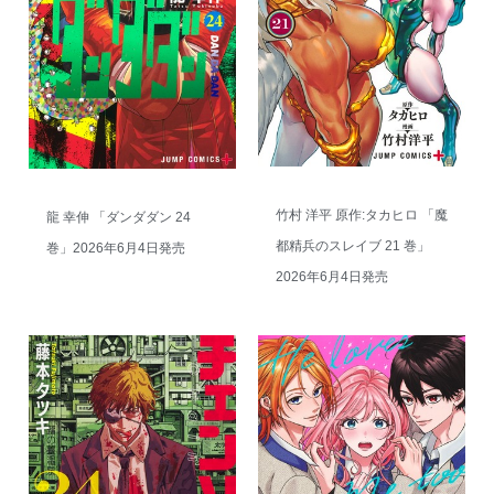
竹村 洋平 原作:タカヒロ 「魔
龍 幸伸 「ダンダダン 24
都精兵のスレイブ 21 巻」
巻」2026年6月4日発売
2026年6月4日発売