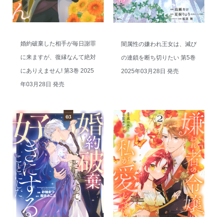
婚約破棄した相手が毎日謝罪
闇属性の嫌われ王女は、滅び
に来ますが、復縁なんて絶対
の連鎖を断ち切りたい 第5巻
にありえません! 第3巻 2025
2025年03月28日 発売
年03月28日 発売