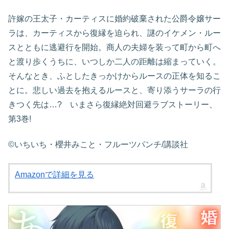
許嫁の王太子・カーティスに婚約破棄された公爵令嬢サー
ラは、カーティスから復縁を迫られ、謎のイケメン・ルー
スとともに逃避行を開始。商人の夫婦を装って町から町へ
と渡り歩くうちに、いつしか二人の距離は縮まっていく。
そんなとき、ふとしたきっかけからルースの正体を知るこ
とに。悲しい過去を抱えるルースと、寄り添うサーラの行
きつく先は…? いまさら復縁絶対回避ラブストーリー、
第3巻!
©いちいち・櫻井みこと・フルーツパンチ/講談社
Amazonで詳細を見る