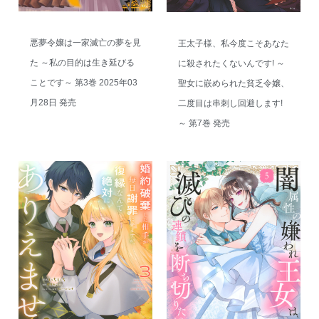
悪夢令嬢は一家滅亡の夢を見
王太子様、私今度こそあなた
た ～私の目的は生き延びる
に殺されたくないんです! ～
ことです～ 第3巻 2025年03
聖女に嵌められた貧乏令嬢、
月28日 発売
二度目は串刺し回避します!
～ 第7巻 発売