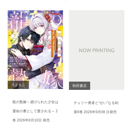
スクエニ
秋田書店
龍の贄嫁～虐げられた少女は
チェリー勇者と“せい”なる剣
運命の番として愛される～ 2
第9巻 2026年9月08 日発売
巻 2026年8月10日 発売