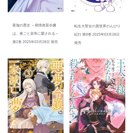
夜伽の悪女 ～発情体質令嬢
転生大聖女の異世界のんびり
は、夜ごと皇帝に愛される～
紀行 第9巻 2025年03月28日
第2巻 2025年03月28日 発売
発売