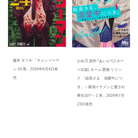
藤本 タツキ 「チェンソーマ
かめ乃 原作:*あいら*(スター
ン 24 巻」2026年6月4日発
ツ出版) ネーム:蕾無 リリッ
売
ク 「総長さま、溺愛中につ
き。～最強イケメンと愛され
寮生活!?～ 1 巻」2026年7月
23日発売