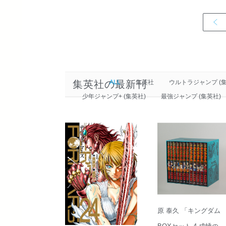
集英社の最新刊
ALL
集英社
ウルトラジャンプ (集
少年ジャンプ+ (集英社)
最強ジャンプ (集英社)
原 泰久 「キングダム