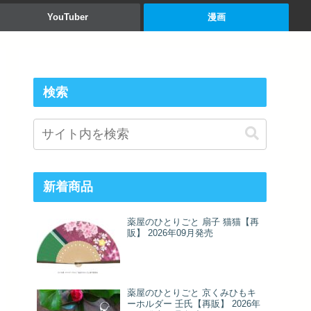
YouTuber
漫画
検索
新着商品
薬屋のひとりごと 扇子 猫猫【再
販】 2026年09月発売
薬屋のひとりごと 京くみひもキ
ーホルダー 壬氏【再販】 2026年