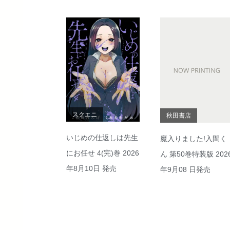
スクエニ
秋田書店
いじめの仕返しは先生
魔入りました!入間く
にお任せ 4(完)巻 2026
ん 第50巻特装版 202
年8月10日 発売
年9月08 日発売