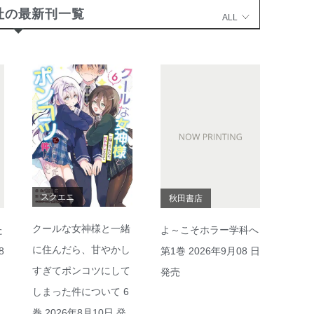
社の最新刊一覧
ALL
スクエニ
秋田書店
クールな女神様と一緒
た
よ～こそホラー学科へ
に住んだら、甘やかし
8
第1巻 2026年9月08 日
すぎてポンコツにして
発売
しまった件について 6
巻 2026年8月10日 発