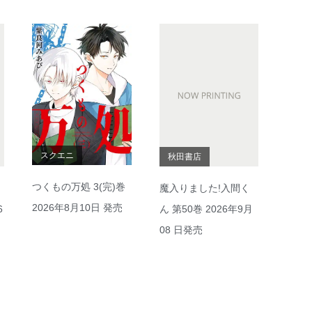
スクエニ
秋田書店
つくもの万処 3(完)巻
魔入りました!入間く
2026年8月10日 発売
6
ん 第50巻 2026年9月
08 日発売