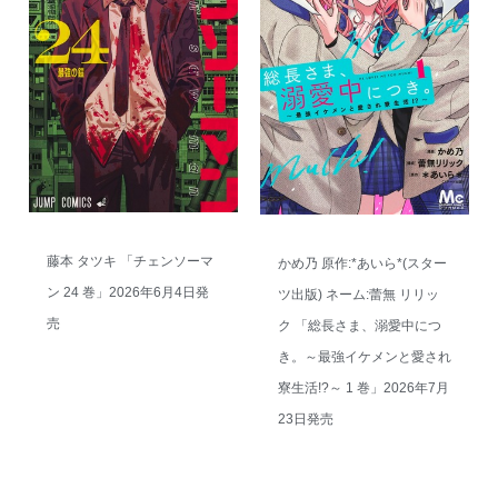
藤本 タツキ 「チェンソーマ
かめ乃 原作:*あいら*(スター
ン 24 巻」2026年6月4日発
ツ出版) ネーム:蕾無 リリッ
売
ク 「総長さま、溺愛中につ
き。～最強イケメンと愛され
寮生活!?～ 1 巻」2026年7月
23日発売