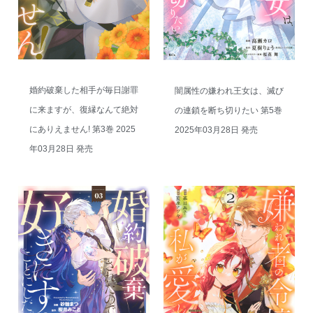
婚約破棄した相手が毎日謝罪
闇属性の嫌われ王女は、滅び
に来ますが、復縁なんて絶対
の連鎖を断ち切りたい 第5巻
にありえません! 第3巻 2025
2025年03月28日 発売
年03月28日 発売