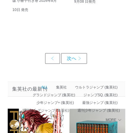
版 小冊子付き巻 2026年8月
9月08 日発売
10日 発売
ALL
集英社
ウルトラジャンプ (集英社)
集英社の最新刊
グランドジャンプ (集英社)
ジャンプSQ. (集英社)
少年ジャンプ+ (集英社)
最強ジャンプ (集英社)
週刊ヤングジャンプ (集英社)
週刊少年ジャンプ (集英社)
MORE