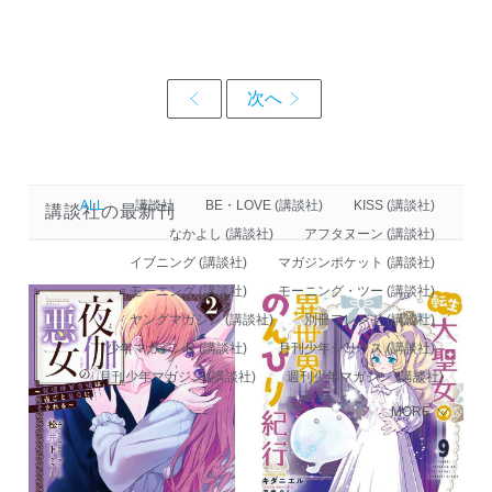
ALL
講談社
BE・LOVE (講談社)
KISS (講談社)
講談社の最新刊
なかよし (講談社)
アフタヌーン (講談社)
イブニング (講談社)
マガジンポケット (講談社)
モーニング (講談社)
モーニング・ツー (講談社)
ヤングマガジン (講談社)
別冊フレンド (講談社)
少年マガジンR (講談社)
月刊少年シリウス (講談社)
月刊少年マガジン (講談社)
週刊少年マガジン (講談社)
MORE