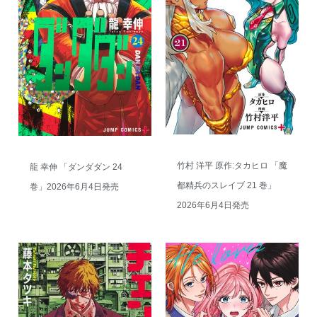
竹村 洋平 原作:タカヒロ 「魔
龍 幸伸 「ダンダダン 24
都精兵のスレイブ 21 巻」
巻」2026年6月4日発売
2026年6月4日発売