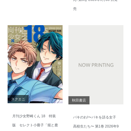
売
スクエニ
秋田書店
月刊少女野崎くん 18 特装
バキのわ!〜バキを語る女子
版 セレクト小冊子「堀と鹿
高校生たち〜 第1巻 2026年9