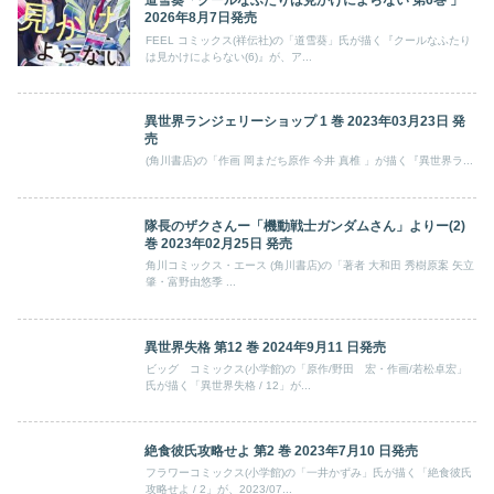
道雪葵「クールなふたりは見かけによらない 第6巻 」
2026年8月7日発売
FEEL コミックス(祥伝社)の「道雪葵」氏が描く『クールなふたり
は見かけによらない(6)』が、ア...
異世界ランジェリーショップ 1 巻 2023年03月23日 発
売
(角川書店)の「作画 岡まだち原作 今井 真椎 」が描く『異世界ラ...
隊長のザクさんー「機動戦士ガンダムさん」よりー(2)
巻 2023年02月25日 発売
角川コミックス・エース (角川書店)の「著者 大和田 秀樹原案 矢立
肇・富野由悠季 ...
異世界失格 第12 巻 2024年9月11 日発売
ビッグ コミックス(小学館)の「原作/野田 宏・作画/若松卓宏」
氏が描く「異世界失格 / 12」が...
絶食彼氏攻略せよ 第2 巻 2023年7月10 日発売
フラワーコミックス(小学館)の「一井かずみ」氏が描く「絶食彼氏
攻略せよ / 2」が、2023/07...