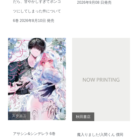
だら、甘やかしすぎてポンコ
2026年9月08 日発売
ツにしてしまった件について
6巻 2026年8月10日 発売
スクエニ
秋田書店
アサシン&シンデレラ 6巻
魔入りました!入間くん 僕同