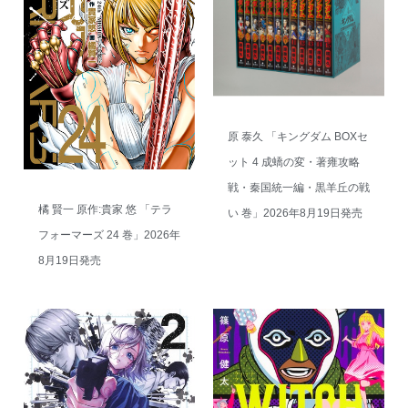
原 泰久 「キングダム BOXセ
ット 4 成蟜の変・著雍攻略
戦・秦国統一編・黒羊丘の戦
橘 賢一 原作:貴家 悠 「テラ
い 巻」2026年8月19日発売
フォーマーズ 24 巻」2026年
8月19日発売