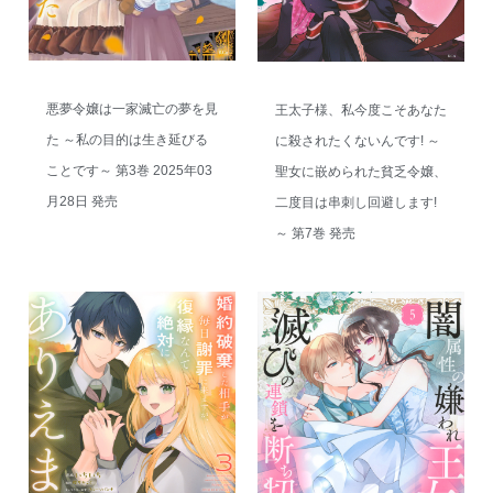
悪夢令嬢は一家滅亡の夢を見
王太子様、私今度こそあなた
た ～私の目的は生き延びる
に殺されたくないんです! ～
ことです～ 第3巻 2025年03
聖女に嵌められた貧乏令嬢、
月28日 発売
二度目は串刺し回避します!
～ 第7巻 発売