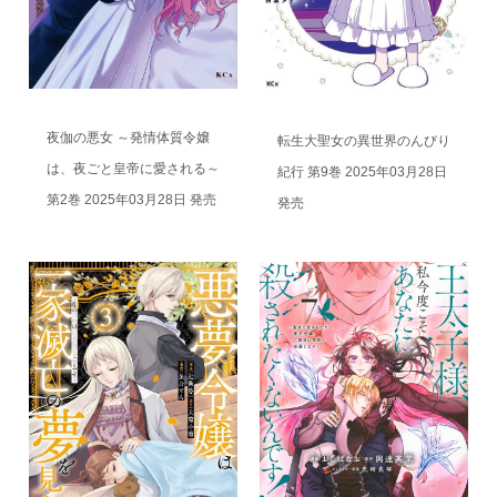
夜伽の悪女 ～発情体質令嬢
転生大聖女の異世界のんびり
は、夜ごと皇帝に愛される～
紀行 第9巻 2025年03月28日
第2巻 2025年03月28日 発売
発売