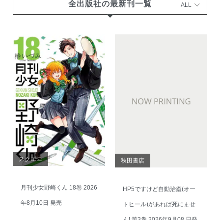
全出版社の最新刊一覧
ALL
スクエニ
秋田書店
月刊少女野崎くん 18巻 2026
HP5ですけど自動治癒(オー
年8月10日 発売
トヒール)があれば死にませ
ん! 第3巻 2026年9月08 日発