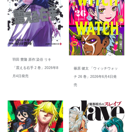
羽田 豊隆 原作:染谷 リキ
「震える右手 2 巻」2026年8
篠原 健太 「ウィッチウォッ
月4日発売
チ 26 巻」2026年6月4日発
売