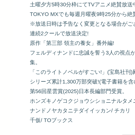
土曜夕方5時30分枠にてTVアニメ絶賛放送中
TOKYO MXでも毎週月曜夜9時25分から絶
※放送日時は予告なく変更となる場合がご
連続2クールで放送決定!
原作「第三部 領主の養女」番外編!
フェルディナンドに忠誠を誓う3人の視点
集。
「このライトノベルがすごい!」(宝島社刊)殿
シリーズ累計1,300万部突破!(電子書籍を含
第56回星雲賞(2025)日本長編部門受賞。
ホンズキノゲコクジョウシショニナルタメ
ナンドノヤカタニテダイイッカン/ チカリ
千仮/ TOブックス