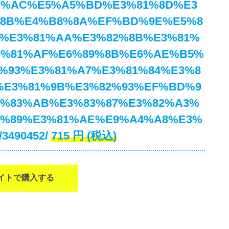
C%AC%E5%A5%BD%E3%81%8D%E3
%8B%E4%B8%8A%EF%BD%9E%E5%8
%E3%81%AA%E3%82%8B%E3%81%
3%81%AF%E6%89%8B%E6%AE%B5%
%93%E3%81%A7%E3%81%84%E3%8
%E3%81%9B%E3%82%93%EF%BD%9
3%83%AB%E3%83%87%E3%82%A3%
3%89%E3%81%AE%E9%A4%A8%E3%
3490452/
715
円
(税込)
イトで購入する