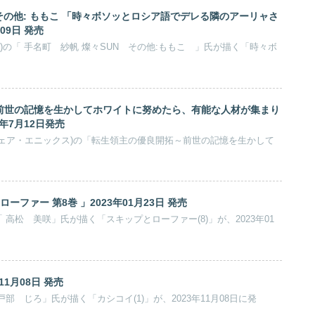
N その他: ももこ 「時々ボソッとロシア語でデレる隣のアーリャさ
月09日 発売
)の「 手名町 紗帆 燦々SUN その他:ももこ 」氏が描く「時々ボ
前世の記憶を生かしてホワイトに努めたら、有能な人材が集まり
3年7月12日発売
クウェア・エニックス)の「転生領主の優良開拓～前世の記憶を生かして
ーファー 第8巻 」2023年01月23日 発売
 高松 美咲」氏が描く「スキップとローファー(8)」が、2023年01
11月08日 発売
戸部 じろ」氏が描く「カシコイ(1)」が、2023年11月08日に発