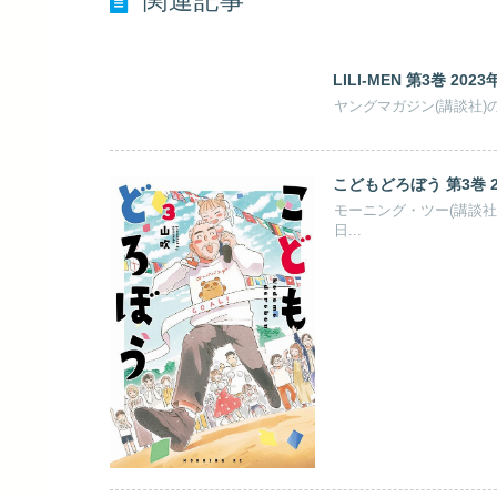
関連記事
LILI-MEN 第3巻 202
ヤングマガジン(講談社)の「
こどもどろぼう 第3巻 2
モーニング・ツー(講談社)
日...