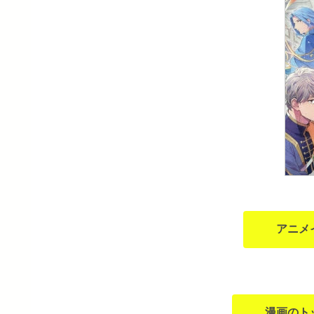
アニメ
漫画のト