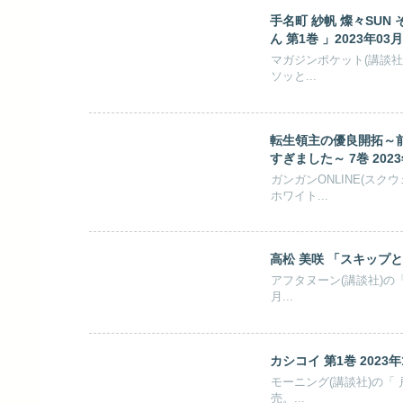
手名町 紗帆 燦々SU
ん 第1巻 」2023年03
マガジンポケット(講談社
ソッと...
転生領主の優良開拓～
すぎました～ 7巻 202
ガンガンONLINE(ス
ホワイト...
高松 美咲 「スキップとロ
アフタヌーン(講談社)の「
月...
カシコイ 第1巻 2023年
モーニング(講談社)の「 
売。...