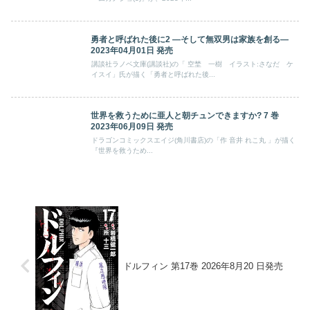
勇者と呼ばれた後に2 ―そして無双男は家族を創る―
2023年04月01日 発売
講談社ラノベ文庫(講談社)の「 空埜 一樹 イラスト:さなだ ケ
イスイ」氏が描く「勇者と呼ばれた後...
世界を救うために亜人と朝チュンできますか? 7 巻
2023年06月09日 発売
ドラゴンコミックスエイジ(角川書店)の「作 音井 れこ丸 」が描く
『世界を救うため...
ドルフィン 第17巻 2026年8月20 日発売