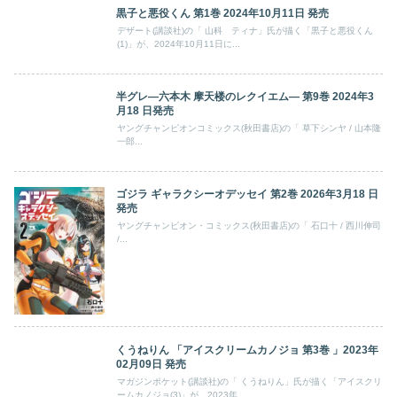
黒子と悪役くん 第1巻 2024年10月11日 発売
デザート(講談社)の「 山科 ティナ」氏が描く「黒子と悪役くん
(1)」が、2024年10月11日に...
半グレ―六本木 摩天楼のレクイエム― 第9巻 2024年3
月18 日発売
ヤングチャンピオンコミックス(秋田書店)の「 草下シンヤ / 山本隆
一郎...
ゴジラ ギャラクシーオデッセイ 第2巻 2026年3月18 日
発売
ヤングチャンピオン・コミックス(秋田書店)の「 石口十 / 西川伸司
/...
くうねりん 「アイスクリームカノジョ 第3巻 」2023年
02月09日 発売
マガジンポケット(講談社)の「 くうねりん」氏が描く「アイスクリ
ームカノジョ(3)」が、2023年...