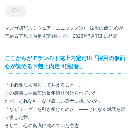
0
マンガUP!(スクウェア・エニックス)の「採用の仮面 心が
読める下剋上内定 4(完)巻」が、
2026年7月7日
に発売。
ここからが
Fランの下克上内定だ!!!
「採用の仮面
心が読める下剋上内定 4(完)巻」
「不必要な人間として弁えること」。
その感情に桐島茜は長年縛り付けられていた。
だが、それなら「なぜ厳しい選考に挑むのか」
「なぜリーダーを引き受けたのか」――と内なる対話を繰
り返した茜。
そして、心の奥底に沈めていた意志