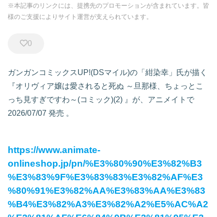
※本記事のリンクには、提携先のプロモーションが含まれています。皆
様のご支援によりサイト運営が支えられています。
0
ガンガンコミックスUP!(DSマイル)の「紺染幸」氏が描く
『オリヴィア嬢は愛されると死ぬ ～旦那様、ちょっとこ
っち見すぎですわ～(コミック)(2)
』が、アニメイトで
2026/07/07 発売
。
https://www.animate-
onlineshop.jp/pn/%E3%80%90%E3%82%B3
%E3%83%9F%E3%83%83%E3%82%AF%E3
%80%91%E3%82%AA%E3%83%AA%E3%83
%B4%E3%82%A3%E3%82%A2%E5%AC%A2