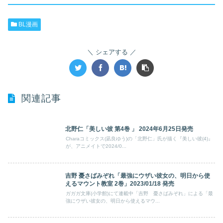
BL漫画
シェアする
関連記事
北野仁「美しい彼 第4巻 」 2024年6月25日発売
Charaコミックス(凪良ゆう)の「北野仁」氏が描く『美しい彼(4)』
が、アニメイトで2024/0...
吉野 憂さばみぞれ「最強にウザい彼女の、明日から使
えるマウント教室 2巻」2023/01/18 発売
ガガガ文庫(小学館)にて連載中「吉野 憂さばみぞれ」による「最
強にウザい彼女の、明日から使えるマウ...