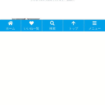
採用の仮面 心が読める下剋上内定 4(完)巻
ホーム
いいね一覧
検索
トップ
メニュー
2026年7月7日 発売
冬嵐記 福島勝千代一代記 第2巻 2026年8
月20 日発売
アバウト
プライバシーポリシー