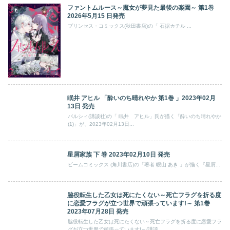
ファントムルース～魔女が夢見た最後の楽園～ 第1巻
2026年5月15 日発売
プリンセス・コミックス(秋田書店)の「 石据カチル ...
眠井 アヒル 「酔いのち晴れやか 第1巻 」2023年02月
13日 発売
パルシィ(講談社)の「 眠井 アヒル」氏が描く「酔いのち晴れやか
(1)」が、2023年02月13日...
星屑家族 下 巻 2023年02月10日 発売
ビームコミックス (角川書店)の「著者 幌山 あき 」が描く『星屑...
脇役転生した乙女は死にたくない～死亡フラグを折る度
に恋愛フラグが立つ世界で頑張っています!～ 第1巻
2023年07月28日 発売
脇役転生した乙女は死にたくない～死亡フラグを折る度に恋愛フラ
グが立つ世界で頑張っています!～(講談...