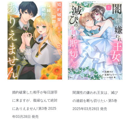
婚約破棄した相手が毎日謝罪
闇属性の嫌われ王女は、滅び
に来ますが、復縁なんて絶対
の連鎖を断ち切りたい 第5巻
にありえません! 第3巻 2025
2025年03月28日 発売
年03月28日 発売