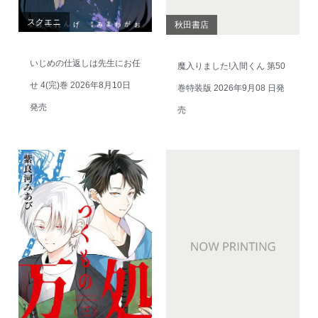
スクエニ
秋田書店
いじめの仕返しは先生にお任
魔入りました!入間くん 第50
せ 4(完)巻 2026年8月10日
巻特装版 2026年9月08 日発
発売
売