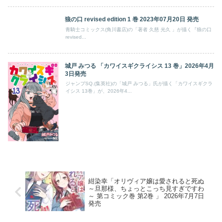
狼の口 revised edition 1 巻 2023年07月20日 発売
青騎士コミックス(角川書店)の「著者 久慈 光久 」が描く『狼の口
revised...
城戸 みつる 「カワイスギクライシス 13 巻」2026年4月
3日発売
ジャンプSQ.(集英社)の「城戸 みつる」氏が描く「カワイスギクラ
イシス 13巻」が、2026年4...
紺染幸「オリヴィア嬢は愛されると死ぬ
～旦那様、ちょっとこっち見すぎですわ
～ 第コミック巻 第2巻 」 2026年7月7日
発売