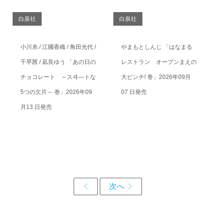
白泉社
白泉社
小川糸 / 江國香織 / 角田光代 /
やまもとしんじ 「はなまる
千早茜 / 凪良ゆう 「あの日の
レストラン オープンまえの
チョコレート ～スヰ―トな
大ピンチ! 巻」2026年09月
5つの欠片～ 巻」2026年09
07 日発売
月13 日発売