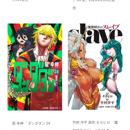
チ 26 巻」2026年6月4日発
売
竹村 洋平 原作:タカヒロ 「魔
龍 幸伸 「ダンダダン 24