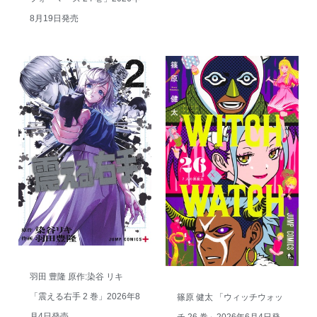
8月19日発売
羽田 豊隆 原作:染谷 リキ
「震える右手 2 巻」2026年8
篠原 健太 「ウィッチウォッ
月4日発売