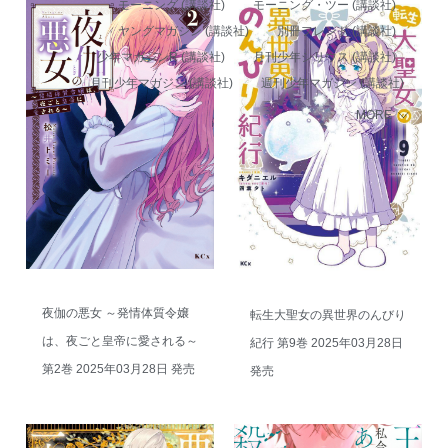
モーニング (講談社)
モーニング・ツー (講談社)
ヤングマガジン (講談社)
別冊フレンド (講談社)
少年マガジンR (講談社)
月刊少年シリウス (講談社)
月刊少年マガジン (講談社)
週刊少年マガジン (講談社)
MORE
夜伽の悪女 ～発情体質令嬢
転生大聖女の異世界のんびり
は、夜ごと皇帝に愛される～
紀行 第9巻 2025年03月28日
第2巻 2025年03月28日 発売
発売