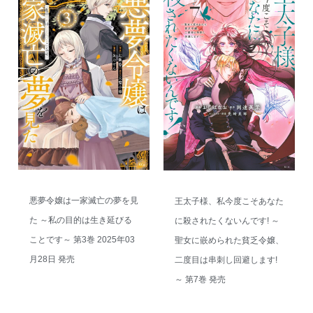
悪夢令嬢は一家滅亡の夢を見
王太子様、私今度こそあなた
た ～私の目的は生き延びる
に殺されたくないんです! ～
ことです～ 第3巻 2025年03
聖女に嵌められた貧乏令嬢、
月28日 発売
二度目は串刺し回避します!
～ 第7巻 発売