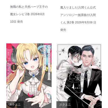
無職の私と天然ハーブ王子の
魔入りました!入間くん公式
魔女レシピ 2巻 2026年8月
アンソロジー放課後の!入間
10日 発売
くん 第2巻 2026年9月08 日
発売
スクエニ
スクエニ