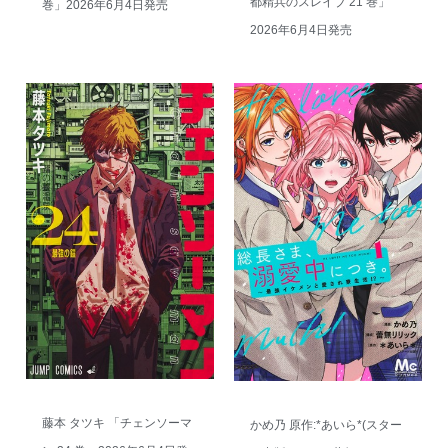
都精兵のスレイブ 21 巻」
巻」2026年6月4日発売
2026年6月4日発売
藤本 タツキ 「チェンソーマ
かめ乃 原作:*あいら*(スター