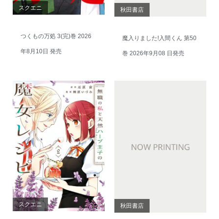
スクエニ
秋田書店
つくもの万処 3(完)巻 2026
魔入りました!入間くん 第50
年8月10日 発売
巻 2026年9月08 日発売
スクエニ
秋田書店