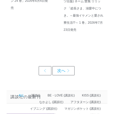
ン 24 巻」2026年6月4日発
ツ出版) ネーム:蕾無 リリッ
売
ク 「総長さま、溺愛中につ
き。～最強イケメンと愛され
寮生活!?～ 1 巻」2026年7月
23日発売
ALL
講談社
BE・LOVE (講談社)
KISS (講談社)
講談社の最新刊
なかよし (講談社)
アフタヌーン (講談社)
イブニング (講談社)
マガジンポケット (講談社)