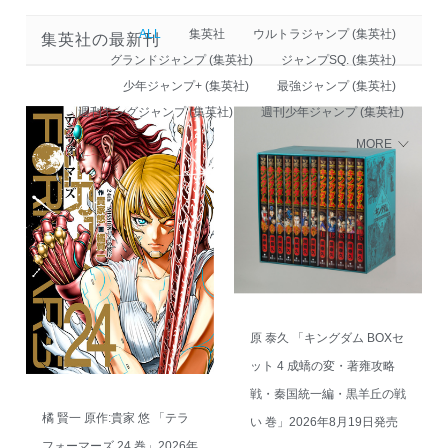
ALL
集英社
ウルトラジャンプ (集英社)
集英社の最新刊
グランドジャンプ (集英社)
ジャンプSQ. (集英社)
少年ジャンプ+ (集英社)
最強ジャンプ (集英社)
週刊ヤングジャンプ (集英社)
週刊少年ジャンプ (集英社)
MORE
原 泰久 「キングダム BOXセ
ット 4 成蟜の変・著雍攻略
戦・秦国統一編・黒羊丘の戦
橘 賢一 原作:貴家 悠 「テラ
い 巻」2026年8月19日発売
フォーマーズ 24 巻」2026年