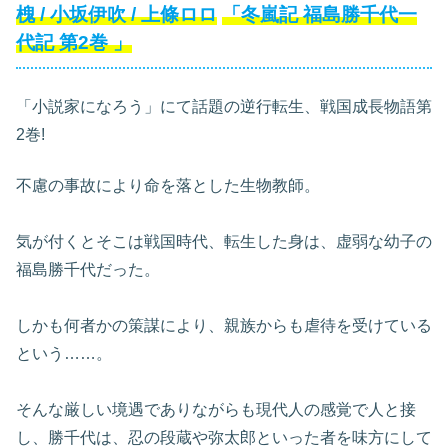
槐
/
小坂伊吹
/
上條ロロ
「冬嵐記 福島勝千代一
代記
第2巻
」
「小説家になろう」にて話題の逆行転生、戦国成長物語第
2巻!
不慮の事故により命を落とした生物教師。
気が付くとそこは戦国時代、転生した身は、虚弱な幼子の
福島勝千代だった。
しかも何者かの策謀により、親族からも虐待を受けている
という……。
そんな厳しい境遇でありながらも現代人の感覚で人と接
し、勝千代は、忍の段蔵や弥太郎といった者を味方にして