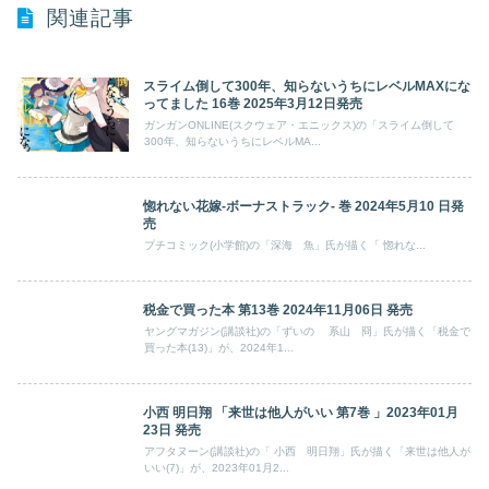
関連記事
スライム倒して300年、知らないうちにレベルMAXにな
ってました 16巻 2025年3月12日発売
ガンガンONLINE(スクウェア・エニックス)の「スライム倒して
300年、知らないうちにレベルMA...
惚れない花嫁-ボーナストラック- 巻 2024年5月10 日発
売
プチコミック(小学館)の「深海 魚」氏が描く「 惚れな...
税金で買った本 第13巻 2024年11月06日 発売
ヤングマガジン(講談社)の「ずいの 系山 冏」氏が描く「税金で
買った本(13)」が、2024年1...
小西 明日翔 「来世は他人がいい 第7巻 」2023年01月
23日 発売
アフタヌーン(講談社)の「 小西 明日翔」氏が描く「来世は他人が
いい(7)」が、2023年01月2...