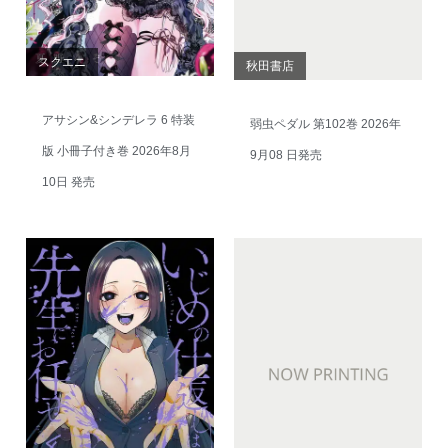
スクエニ
秋田書店
アサシン&シンデレラ 6 特装
弱虫ペダル 第102巻 2026年
版 小冊子付き巻 2026年8月
9月08 日発売
10日 発売