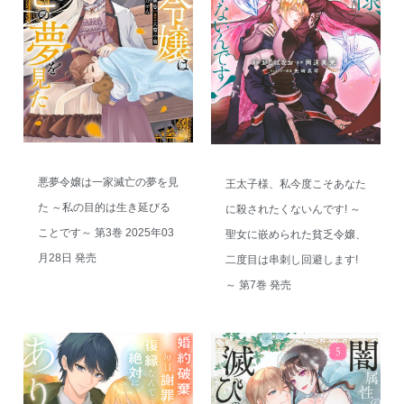
悪夢令嬢は一家滅亡の夢を見
王太子様、私今度こそあなた
た ～私の目的は生き延びる
に殺されたくないんです! ～
ことです～ 第3巻 2025年03
聖女に嵌められた貧乏令嬢、
月28日 発売
二度目は串刺し回避します!
～ 第7巻 発売