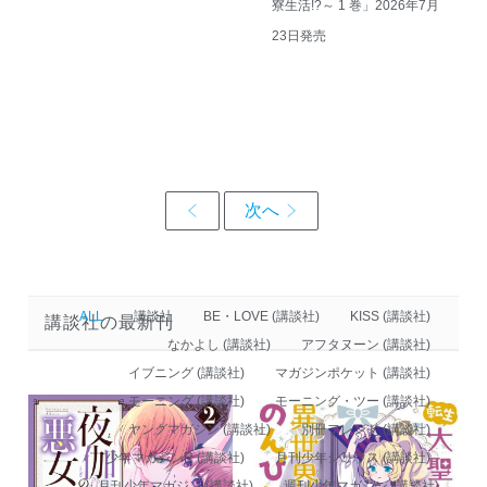
寮生活!?～ 1 巻」2026年7月
23日発売
ALL
講談社
BE・LOVE (講談社)
KISS (講談社)
講談社の最新刊
なかよし (講談社)
アフタヌーン (講談社)
イブニング (講談社)
マガジンポケット (講談社)
モーニング (講談社)
モーニング・ツー (講談社)
ヤングマガジン (講談社)
別冊フレンド (講談社)
少年マガジンR (講談社)
月刊少年シリウス (講談社)
月刊少年マガジン (講談社)
週刊少年マガジン (講談社)