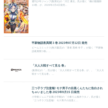
週刊少年ジャンプ(集英社)の「川江 康太」氏が描く「鵺の陰陽師
13巻」が、2026年2月4日発売...
平家物語夜異聞 3 巻 2023年07月12日 発売
ビームコミックス(角川書店)の「著者 黒崎 冬子 」が描く『平家物
語夜異聞 3巻』...
「大人大戦すべて見る 巻」
(集英社)の「」氏が描く「大人大戦すべて見る巻」が、。 「大人大
戦すべて見る巻」 ...
三つ子ラブ注意報! モテ男子の目黒くんたちに告白され
ちゃいました巻 2023年9月15 日発売
小学館ジュニア文庫(小学館)の「小春りん柚木ウタノ」氏が描く
「三つ子ラブ注意報! モテ男子の目黒く...