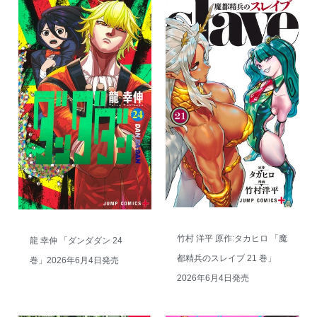
竹村 洋平 原作:タカヒロ 「魔
龍 幸伸 「ダンダダン 24
都精兵のスレイブ 21 巻」
巻」2026年6月4日発売
2026年6月4日発売