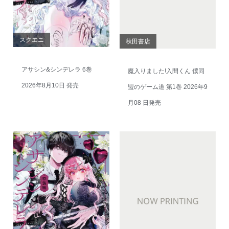
スクエニ
秋田書店
アサシン&シンデレラ 6巻
魔入りました!入間くん 僕同
2026年8月10日 発売
盟のゲーム道 第1巻 2026年9
月08 日発売