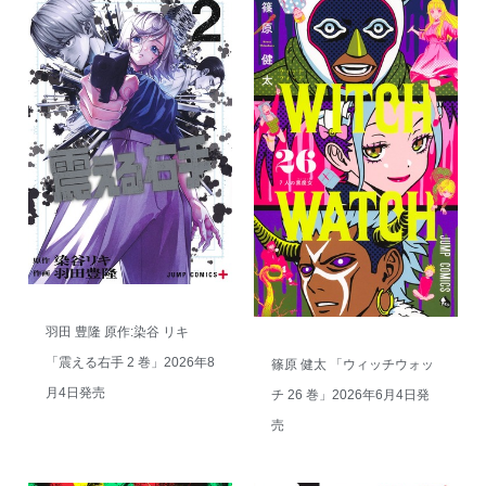
羽田 豊隆 原作:染谷 リキ
「震える右手 2 巻」2026年8
篠原 健太 「ウィッチウォッ
月4日発売
チ 26 巻」2026年6月4日発
売