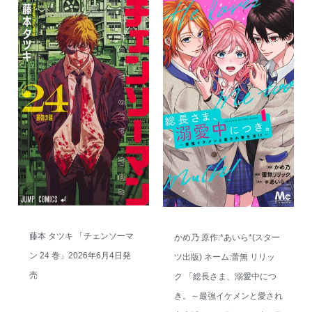
藤本 タツキ 「チェンソーマ
かめ乃 原作:*あいら*(スター
ン 24 巻」2026年6月4日発
ツ出版) ネーム:蕾無 リリッ
売
ク 「総長さま、溺愛中につ
き。～最強イケメンと愛され