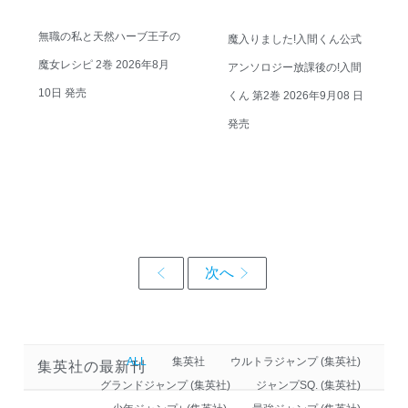
無職の私と天然ハーブ王子の
魔入りました!入間くん公式
魔女レシピ 2巻 2026年8月
アンソロジー放課後の!入間
10日 発売
くん 第2巻 2026年9月08 日
発売
ALL
集英社
ウルトラジャンプ (集英社)
集英社の最新刊
グランドジャンプ (集英社)
ジャンプSQ. (集英社)