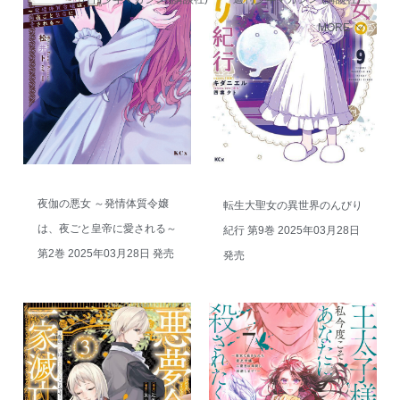
MORE
夜伽の悪女 ～発情体質令嬢
転生大聖女の異世界のんびり
は、夜ごと皇帝に愛される～
紀行 第9巻 2025年03月28日
第2巻 2025年03月28日 発売
発売