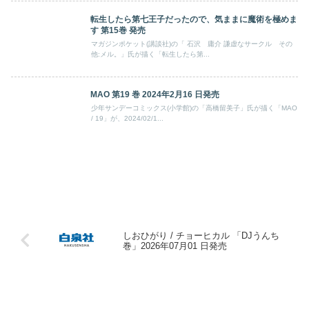
転生したら第七王子だったので、気ままに魔術を極めま
す 第15巻 発売
マガジンポケット(講談社)の「 石沢 庸介 謙虚なサークル その
他:メル。」氏が描く「転生したら第...
MAO 第19 巻 2024年2月16 日発売
少年サンデーコミックス(小学館)の「高橋留美子」氏が描く「MAO
/ 19」が、2024/02/1...
しおひがり / チョーヒカル 「DJうんち
巻」2026年07月01 日発売