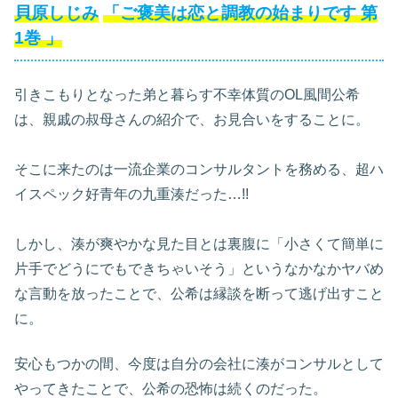
貝原しじみ
「ご褒美は恋と調教の始まりです
第
1巻
」
引きこもりとなった弟と暮らす不幸体質のOL風間公希
は、親戚の叔母さんの紹介で、お見合いをすることに。
そこに来たのは一流企業のコンサルタントを務める、超ハ
イスペック好青年の九重湊だった…!!
しかし、湊が爽やかな見た目とは裏腹に「小さくて簡単に
片手でどうにでもできちゃいそう」というなかなかヤバめ
な言動を放ったことで、公希は縁談を断って逃げ出すこと
に。
安心もつかの間、今度は自分の会社に湊がコンサルとして
やってきたことで、公希の恐怖は続くのだった。