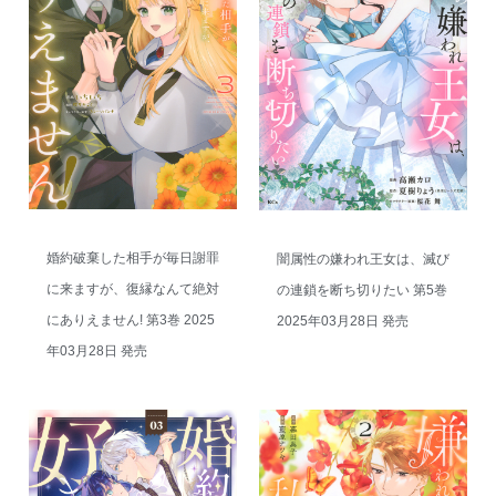
婚約破棄した相手が毎日謝罪
闇属性の嫌われ王女は、滅び
に来ますが、復縁なんて絶対
の連鎖を断ち切りたい 第5巻
にありえません! 第3巻 2025
2025年03月28日 発売
年03月28日 発売