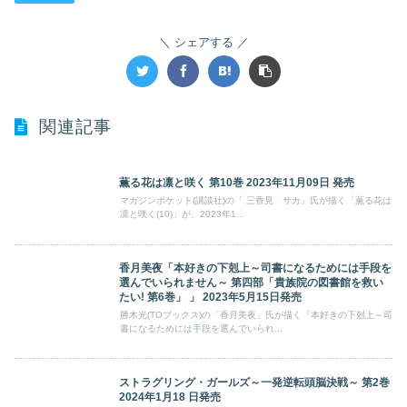
シェアする
関連記事
薫る花は凛と咲く 第10巻 2023年11月09日 発売
マガジンポケット(講談社)の「 三香見 サカ」氏が描く「薫る花は
凛と咲く(10)」が、2023年1...
香月美夜「本好きの下剋上～司書になるためには手段を
選んでいられません～ 第四部「貴族院の図書館を救い
たい! 第6巻」 」 2023年5月15日発売
勝木光(TOブックス)の「香月美夜」氏が描く『本好きの下剋上～司
書になるためには手段を選んでいられ...
ストラグリング・ガールズ～一発逆転頭脳決戦～ 第2巻
2024年1月18 日発売