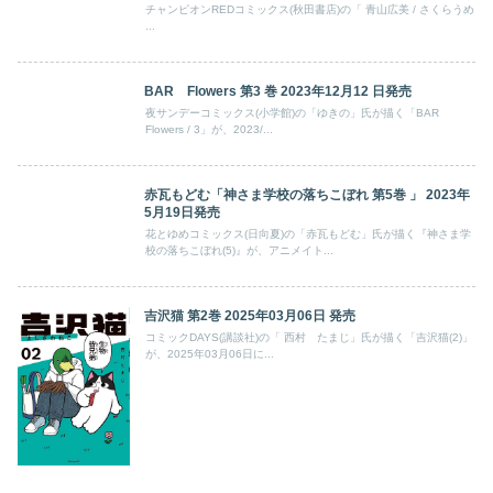
チャンピオンREDコミックス(秋田書店)の「 青山広美 / さくらうめ
...
BAR Flowers 第3 巻 2023年12月12 日発売
夜サンデーコミックス(小学館)の「ゆきの」氏が描く「BAR
Flowers / 3」が、2023/...
赤瓦もどむ「神さま学校の落ちこぼれ 第5巻 」 2023年
5月19日発売
花とゆめコミックス(日向夏)の「赤瓦もどむ」氏が描く『神さま学
校の落ちこぼれ(5)』が、アニメイト...
吉沢猫 第2巻 2025年03月06日 発売
コミックDAYS(講談社)の「 西村 たまじ」氏が描く「吉沢猫(2)」
が、2025年03月06日に...