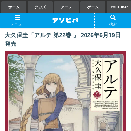
ホーム
グッズ
アニメ
ゲーム
YouTuber
メニュー
検索
大久保圭「アルテ 第22巻 」 2026年6月19日
発売