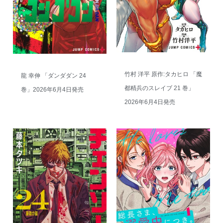
竹村 洋平 原作:タカヒロ 「魔
龍 幸伸 「ダンダダン 24
都精兵のスレイブ 21 巻」
巻」2026年6月4日発売
2026年6月4日発売