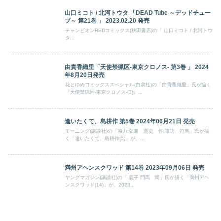
山口ミコト / 北河トウタ 「DEAD Tube ～デッドチュー
ブ～ 第21巻 」 2023.02.20 発売
チャンピオンREDコミックス(秋田書店)の「 山口ミコト / 北河トウ
タ...
由貴香織里「天使禁猟区-東京クロノス- 第3巻 」 2024
年8月20日発売
花とゆめコミックススペシャル(白泉社)の「由貴香織里」氏が描く
『天使禁猟区-東京クロノス-(3)』...
逢いたくて、島耕作 第5巻 2024年06月21日 発売
モーニング(講談社)の「協力:弘兼 憲史 作:諏訪 符馬」氏が描
く「逢いたくて、島耕作(5)」が、...
満州アヘンスクワッド 第14巻 2023年09月06日 発売
ヤングマガジン(講談社)の「 鹿子 門馬 司」氏が描く「満州アヘ
ンスクワッド(14)」が、2023...