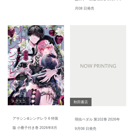
月08 日発売
スクエニ
秋田書店
アサシン&シンデレラ 6 特装
弱虫ペダル 第102巻 2026年
版 小冊子付き巻 2026年8月
9月08 日発売