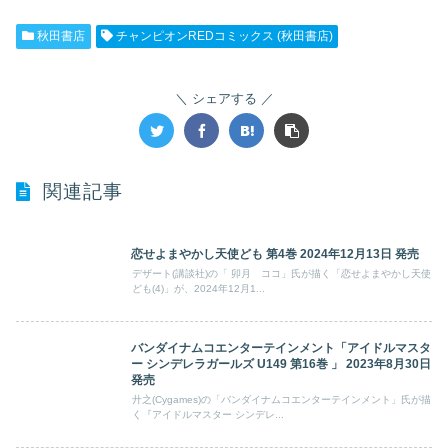
秋田書店
チャンピオンREDコミックス (秋田書店)
シェアする
関連記事
恋せよまやかし天使ども 第4巻 2024年12月13日 発売
デザート(講談社)の「 卯月 ココ」氏が描く「恋せよまやかし天使
ども(4)」が、2024年12月1...
バンダイナムコエンターテインメント「アイドルマスタ
ー シンデレラガールズ U149 第16巻 」 2023年8月30日
発売
廾之(Cygames)の「バンダイナムコエンターテインメント」氏が描
く『アイドルマスター シンデレ...