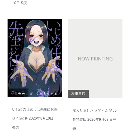
10日 発売
スクエニ
秋田書店
いじめの仕返しは先生にお任
魔入りました!入間くん 第50
せ 4(完)巻 2026年8月10日
巻特装版 2026年9月08 日発
発売
売