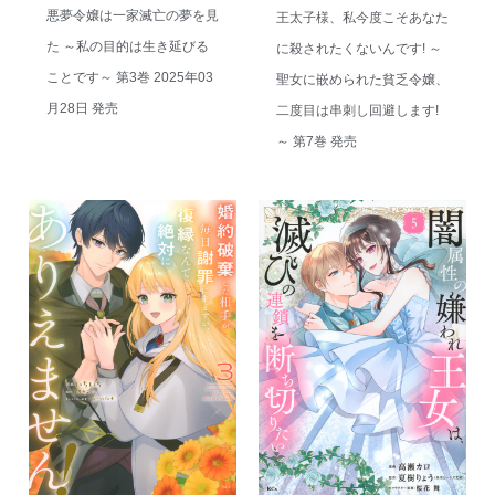
悪夢令嬢は一家滅亡の夢を見
王太子様、私今度こそあなた
た ～私の目的は生き延びる
に殺されたくないんです! ～
ことです～ 第3巻 2025年03
聖女に嵌められた貧乏令嬢、
月28日 発売
二度目は串刺し回避します!
～ 第7巻 発売