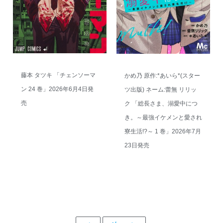
藤本 タツキ 「チェンソーマ
かめ乃 原作:*あいら*(スター
ン 24 巻」2026年6月4日発
ツ出版) ネーム:蕾無 リリッ
売
ク 「総長さま、溺愛中につ
き。～最強イケメンと愛され
寮生活!?～ 1 巻」2026年7月
23日発売