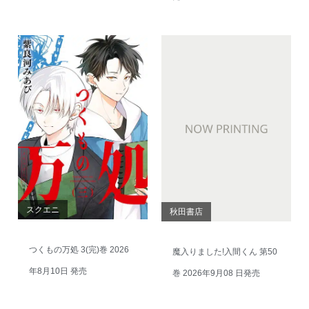
スクエニ
秋田書店
つくもの万処 3(完)巻 2026
魔入りました!入間くん 第50
年8月10日 発売
巻 2026年9月08 日発売