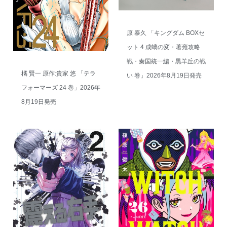
原 泰久 「キングダム BOXセ
ット 4 成蟜の変・著雍攻略
戦・秦国統一編・黒羊丘の戦
橘 賢一 原作:貴家 悠 「テラ
い 巻」2026年8月19日発売
フォーマーズ 24 巻」2026年
8月19日発売