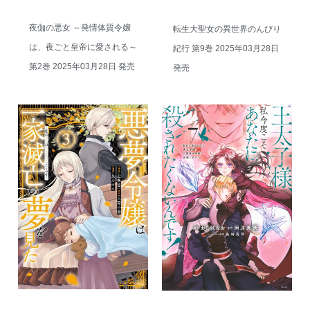
夜伽の悪女 ～発情体質令嬢
転生大聖女の異世界のんびり
は、夜ごと皇帝に愛される～
紀行 第9巻 2025年03月28日
第2巻 2025年03月28日 発売
発売