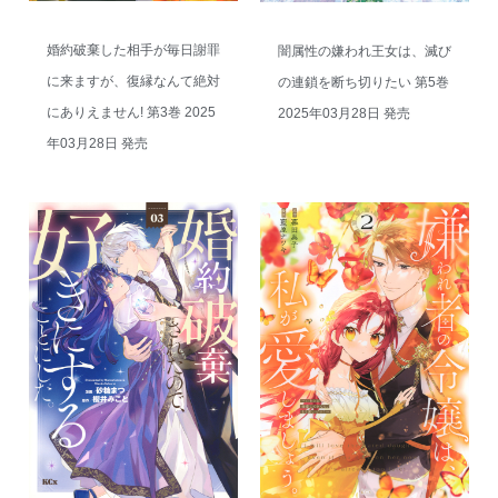
婚約破棄した相手が毎日謝罪
闇属性の嫌われ王女は、滅び
に来ますが、復縁なんて絶対
の連鎖を断ち切りたい 第5巻
にありえません! 第3巻 2025
2025年03月28日 発売
年03月28日 発売