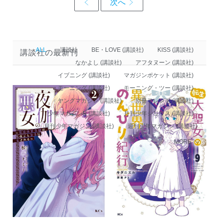
ALL
講談社
BE・LOVE (講談社)
KISS (講談社)
講談社の最新刊
なかよし (講談社)
アフタヌーン (講談社)
イブニング (講談社)
マガジンポケット (講談社)
モーニング (講談社)
モーニング・ツー (講談社)
ヤングマガジン (講談社)
別冊フレンド (講談社)
少年マガジンR (講談社)
月刊少年シリウス (講談社)
月刊少年マガジン (講談社)
週刊少年マガジン (講談社)
MORE