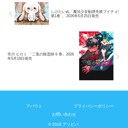
しけたいぬ「魔法少女勧誘失敗プイチョ!
第1巻 」 2026年5月25日発売
市川 ヒロミ 「二兎の除霊師 6 巻」2026
年5月19日発売
アバウト
プライバシーポリシー
お問い合わせ
© 2018 アソビバ.