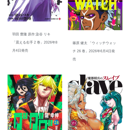
羽田 豊隆 原作:染谷 リキ
「震える右手 2 巻」2026年8
篠原 健太 「ウィッチウォッ
月4日発売
チ 26 巻」2026年6月4日発
売