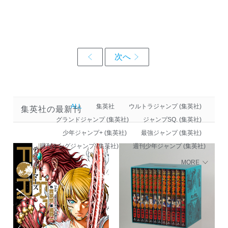
ALL
集英社
ウルトラジャンプ (集英社)
集英社の最新刊
グランドジャンプ (集英社)
ジャンプSQ. (集英社)
少年ジャンプ+ (集英社)
最強ジャンプ (集英社)
週刊ヤングジャンプ (集英社)
週刊少年ジャンプ (集英社)
MORE