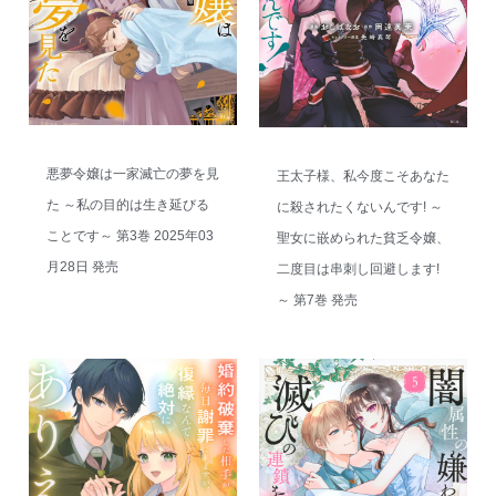
悪夢令嬢は一家滅亡の夢を見
王太子様、私今度こそあなた
た ～私の目的は生き延びる
に殺されたくないんです! ～
ことです～ 第3巻 2025年03
聖女に嵌められた貧乏令嬢、
月28日 発売
二度目は串刺し回避します!
～ 第7巻 発売