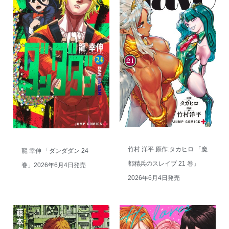
竹村 洋平 原作:タカヒロ 「魔
龍 幸伸 「ダンダダン 24
都精兵のスレイブ 21 巻」
巻」2026年6月4日発売
2026年6月4日発売