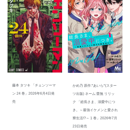
藤本 タツキ 「チェンソーマ
かめ乃 原作:*あいら*(スター
ン 24 巻」2026年6月4日発
ツ出版) ネーム:蕾無 リリッ
売
ク 「総長さま、溺愛中につ
き。～最強イケメンと愛され
寮生活!?～ 1 巻」2026年7月
23日発売