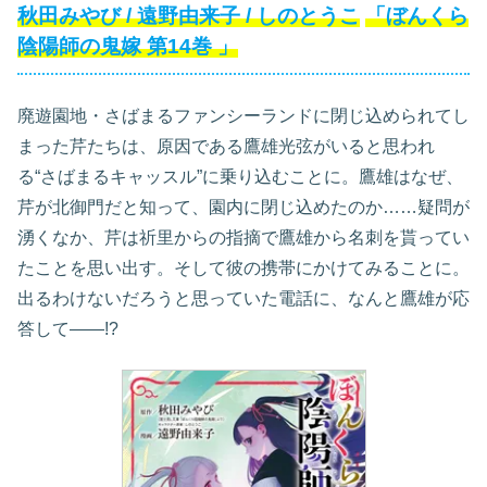
秋田みやび
/
遠野由来子
/
しのとうこ
「ぼんくら
陰陽師の鬼嫁
第14巻
」
廃遊園地・さばまるファンシーランドに閉じ込められてし
まった芹たちは、原因である鷹雄光弦がいると思われ
る“さばまるキャッスル”に乗り込むことに。鷹雄はなぜ、
芹が北御門だと知って、園内に閉じ込めたのか……疑問が
湧くなか、芹は祈里からの指摘で鷹雄から名刺を貰ってい
たことを思い出す。そして彼の携帯にかけてみることに。
出るわけないだろうと思っていた電話に、なんと鷹雄が応
答して――!?