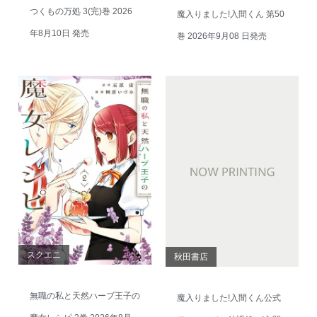
つくもの万処 3(完)巻 2026
魔入りました!入間くん 第50
年8月10日 発売
巻 2026年9月08 日発売
スクエニ
秋田書店
無職の私と天然ハーブ王子の
魔入りました!入間くん公式