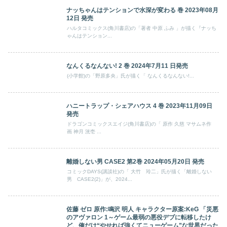
ナッちゃんはテンションで水深が変わる 巻 2023年08月
12日 発売
ハルタコミックス(角川書店)の「著者 中原 ふみ 」が描く『ナッち
ゃんはテンション...
なんくるなんない! 2 巻 2024年7月11 日発売
(小学館)の「野原多央」氏が描く「 なんくるなんない!...
ハニートラップ・シェアハウス 4 巻 2023年11月09日
発売
ドラゴンコミックスエイジ(角川書店)の「 原作 久慈 マサムネ作
画 神月 洸壱 ...
離婚しない男 CASE2 第2巻 2024年05月20日 発売
コミックDAYS(講談社)の「 大竹 玲二」氏が描く「離婚しない
男 CASE2(2)」が、2024...
佐藤 ゼロ 原作:鳴沢 明人 キャラクター原案:KeG 「災悪
のアヴァロン 1～ゲーム最弱の悪役デブに転移したけ
ど、俺だけ“やせれば強くてニューゲーム”な世界だった