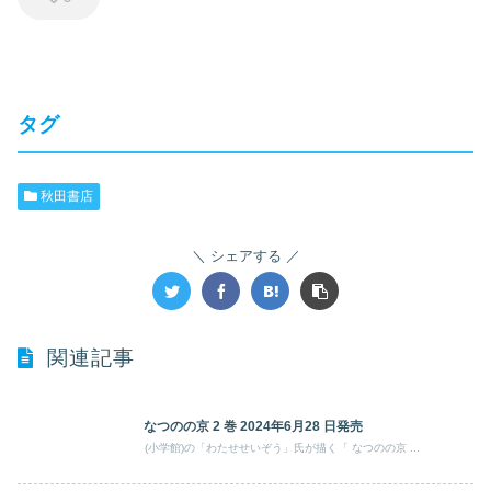
タグ
秋田書店
シェアする
関連記事
なつのの京 2 巻 2024年6月28 日発売
(小学館)の「わたせせいぞう」氏が描く「 なつのの京 ...