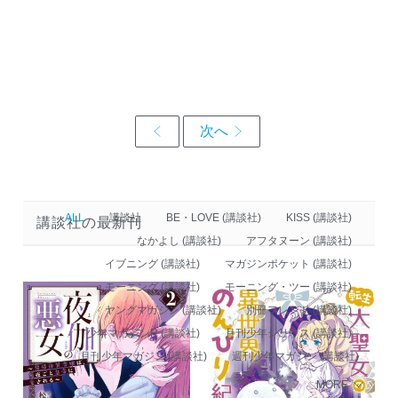
ALL
講談社
BE・LOVE (講談社)
KISS (講談社)
講談社の最新刊
なかよし (講談社)
アフタヌーン (講談社)
イブニング (講談社)
マガジンポケット (講談社)
モーニング (講談社)
モーニング・ツー (講談社)
ヤングマガジン (講談社)
別冊フレンド (講談社)
少年マガジンR (講談社)
月刊少年シリウス (講談社)
月刊少年マガジン (講談社)
週刊少年マガジン (講談社)
MORE