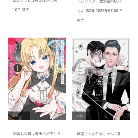
魔女レシピ 2巻 2026年8月
アンソロジー放課後の!入間
10日 発売
くん 第2巻 2026年9月08 日
発売
スクエニ
スクエニ
闇落ち令嬢は魔王の娘アリス
藤堂さんと仁愛ちゃん 1巻