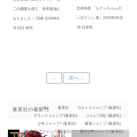
北岸由美 「もぐらちゃんの
二の職業を得て、世界最強に
ハロウィン 巻」2026年09月
なりました～ 33巻 2026年8
18 日発売
月10日 発売
ALL
集英社
ウルトラジャンプ (集英社)
集英社の最新刊
グランドジャンプ (集英社)
ジャンプSQ. (集英社)
少年ジャンプ+ (集英社)
最強ジャンプ (集英社)
週刊ヤングジャンプ (集英社)
週刊少年ジャンプ (集英社)