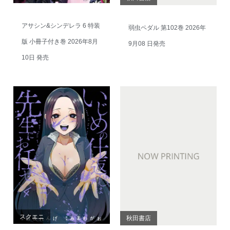
アサシン&シンデレラ 6 特装
弱虫ペダル 第102巻 2026年
版 小冊子付き巻 2026年8月
9月08 日発売
10日 発売
スクエニ
秋田書店