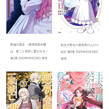
夜伽の悪女 ～発情体質令嬢
転生大聖女の異世界のんびり
は、夜ごと皇帝に愛される～
紀行 第9巻 2025年03月28日
第2巻 2025年03月28日 発売
発売