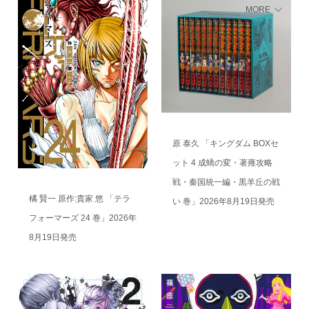
MORE
原 泰久 「キングダム BOXセ
ット 4 成蟜の変・著雍攻略
戦・秦国統一編・黒羊丘の戦
橘 賢一 原作:貴家 悠 「テラ
い 巻」2026年8月19日発売
フォーマーズ 24 巻」2026年
8月19日発売