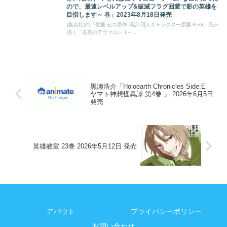
ので、最速レベルアップ&破滅フラグ回避で影の英雄を
目指します～ 巻」2023年8月18日発売
(集英社)の「佐藤 ゼロ原作:鳴沢 明人キャラクター原案:KeG」氏が
描く「災悪のアヴァロン 1～...
黒瀬浩介「Holoearth Chronicles Side:E
ヤマト神想怪異譚 第4巻 」 2026年6月5日
発売
英雄教室 23巻 2026年5月12日 発売
アバウト
プライバシーポリシー
お問い合わせ