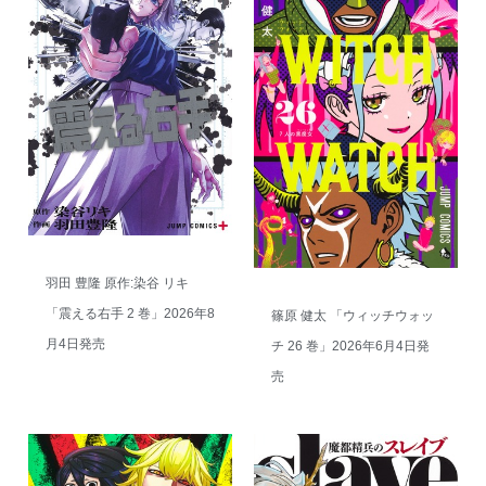
羽田 豊隆 原作:染谷 リキ
「震える右手 2 巻」2026年8
篠原 健太 「ウィッチウォッ
月4日発売
チ 26 巻」2026年6月4日発
売