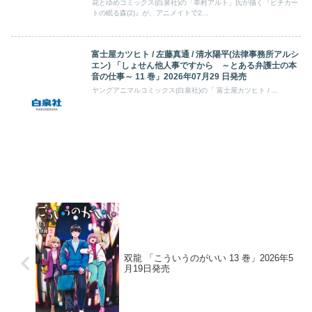
花とゆめコミックス(白泉社)の「幸村アルト」氏が描く『ピチカー
トの眠る森(2)』が、アニメイトで2...
富士屋カツヒト / 左藤真通 / 清水陽平(法律事務所アルシ
エン) 「しょせん他人事ですから ～とある弁護士の本
音の仕事～ 11 巻」2026年07月29 日発売
ヤングアニマルコミックス(白泉社)の「 富士屋カツヒト / ...
双龍 「こういうのがいい 13 巻」2026年5
月19日発売