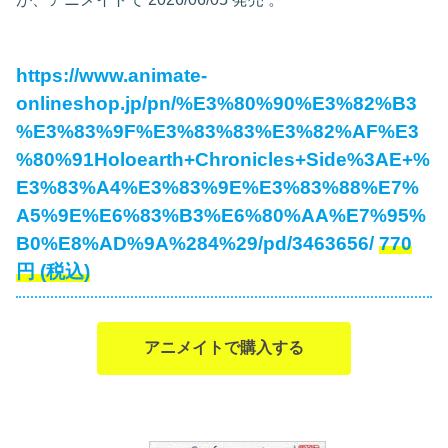
https://www.animate-
onlineshop.jp/pn/%E3%80%90%E3%82%B3
%E3%83%9F%E3%83%83%E3%82%AF%E3
%80%91Holoearth+Chronicles+Side%3AE+%
E3%83%A4%E3%83%9E%E3%83%88%E7%
A5%9E%E6%83%B3%E6%80%AA%E7%95%
B0%E8%AD%9A%284%29/pd/3463656/
770
円
(税込)
アニメイトで購入する