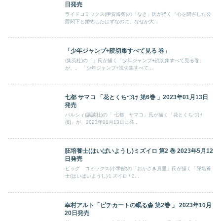
日発売
ライドコミックス(伊賀海栗)の「なき」氏が描く『心を閉ざした公
爵閣下と婚約したはずなのに、なぜか大...
「少年ジャンプ+読切集すべて見る 巻」
(集英社)の「」氏が描く「少年ジャンプ+読切集すべて見る巻」
が、。 「少年ジャンプ+読切集すべて...
七都 サマコ 「花とくちづけ 第6巻 」2023年01月13日
発売
パルシィ(講談社)の「 七都 サマコ」氏が描く「花とくちづけ
(6)」が、2023年01月13日に発...
胚培養士(はいばいようし)ミズイロ 第2 巻 2023年5月12
日発売
ビッグ コミックス(小学館)の「おかざき真里」氏が描く「胚培養
士(はいばいようし)ミズイロ / 2...
幸村アルト「ピチカートの眠る森 第2巻 」 2023年10月
20日発売