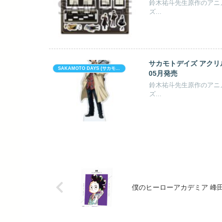
鈴木祐斗先生原作のアニメ「
ズ...
サカモトデイズ アクリル
SAKAMOTO DAYS (サカモト デイズ)
05月発売
鈴木祐斗先生原作のアニメ「
ズ...
僕のヒーローアカデミア 峰田実 An