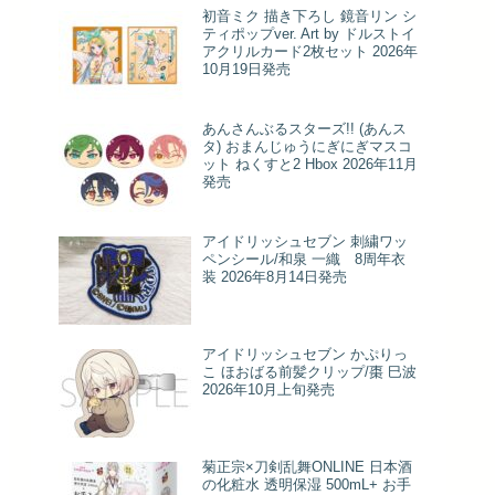
初音ミク 描き下ろし 鏡音リン シ
ティポップver. Art by ドルストイ
アクリルカード2枚セット 2026年
10月19日発売
あんさんぶるスターズ!! (あんス
タ) おまんじゅうにぎにぎマスコ
ット ねくすと2 Hbox 2026年11月
発売
アイドリッシュセブン 刺繍ワッ
ペンシール/和泉 一織 8周年衣
装 2026年8月14日発売
アイドリッシュセブン かぷりっ
こ ほおばる前髪クリップ/棗 巳波
2026年10月上旬発売
菊正宗×刀剣乱舞ONLINE 日本酒
の化粧水 透明保湿 500mL+ お手