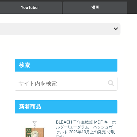
YouTuber
漫画
検索
新着商品
BLEACH 千年血戦篇 MDF キーホ
ルダー/ユーグラム・ハッシュヴ
ァルト 2026年10月上旬発売 で取
扱中