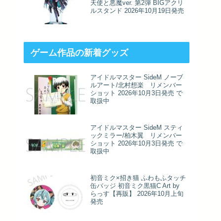
天使と悪魔ver. 第2弾 BIGアクリ
ルスタンド 2026年10月19日発売
ゲーム作品の新着グッズ
アイドルマスター SideM ノーブ
ルアート/北村想楽 リメンバー
ショット 2026年10月3日発売 で
取扱中
アイドルマスター SideM スティ
ックミラー/柏木翼 リメンバー
ショット 2026年10月3日発売 で
取扱中
初音ミク×招き猫 ふわもふタッチ
缶バッジ 初音ミク黒猫C Art by
らっす【再販】 2026年10月上旬
発売