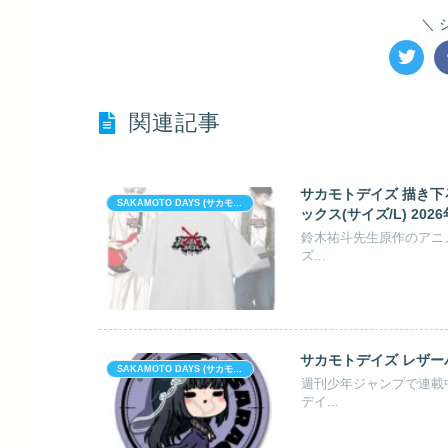
関連記事
サカモトデイズ 描き下ろし
SAKAMOTO DAYS (サカモト デイズ)
ックス(サイズ/L) 202
鈴木祐斗先生原作のアニメ「
ズ...
サカモトデイズ レザーバッ
SAKAMOTO DAYS (サカモト デイズ)
週刊少年ジャンプで連載中
デイ...