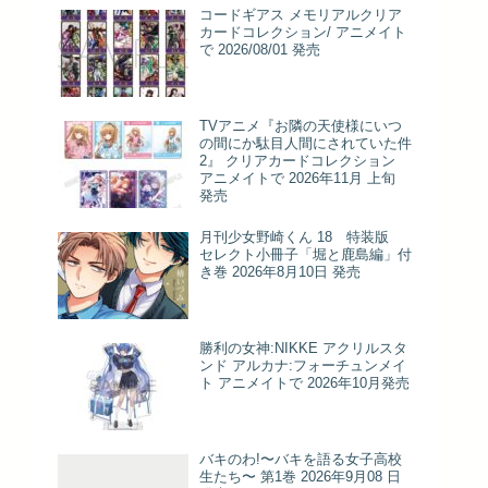
コードギアス メモリアルクリア
カードコレクション/ アニメイト
で 2026/08/01 発売
TVアニメ『お隣の天使様にいつ
の間にか駄目人間にされていた件
2』 クリアカードコレクション
アニメイトで 2026年11月 上旬
発売
月刊少女野崎くん 18 特装版
セレクト小冊子「堀と鹿島編」付
き巻 2026年8月10日 発売
勝利の女神:NIKKE アクリルスタ
ンド アルカナ:フォーチュンメイ
ト アニメイトで 2026年10月発売
バキのわ!〜バキを語る女子高校
生たち〜 第1巻 2026年9月08 日