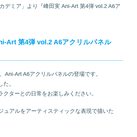
」より『峰田実 Ani-Art 第4弾 vol.2 A6ア
rt 第4弾 vol.2 A6アクリルパネル
ni-Art A6アクリルパネルの登場です。
した。
ラクターとの日常をお楽しみください。
ービジュアルをアーティスティックな表現で描いた