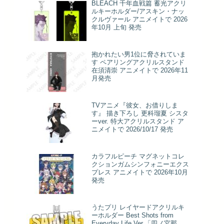
BLEACH 千年血戦篇 蓄光アクリ
ルキーホルダー/アスキン・ナッ
クルヴァール アニメイトで 2026
年10月 上旬 発売
抱かれたい男1位に脅されていま
す ペアリングアクリルスタンド
在須清崇 アニメイトで 2026年11
月発売
TVアニメ『彼女、お借りしま
す』 描き下ろし 更科瑠夏 シスタ
ーver. 特大アクリルスタンド ア
ニメイトで 2026/10/17 発売
カラフルピーチ マグネットコレ
クションガムシンフォニーエクス
プレス アニメイトで 2026年10月
発売
うたプリ レイヤードアクリルキ
ーホルダー Best Shots from
Everyday Life Ver.「四ノ宮那