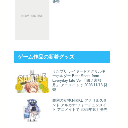
発売
ゲーム作品の新着グッズ
うたプリ レイヤードアクリルキ
ーホルダー Best Shots from
Everyday Life Ver.「四ノ宮那
月」 アニメイトで 2026/11/13 発
売
勝利の女神:NIKKE アクリルスタ
ンド アルカナ:フォーチュンメイ
ト アニメイトで 2026年10月発売