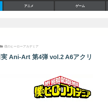
アニメ
ゲーム
僕のヒーローアカデミア
i-Art 第4弾 vol.2 A6アクリ