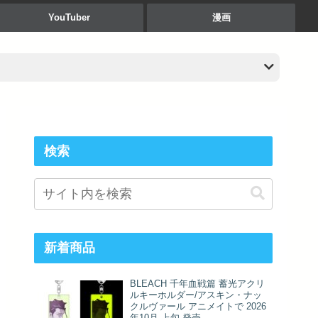
YouTuber
漫画
検索
新着商品
BLEACH 千年血戦篇 蓄光アクリ
ルキーホルダー/アスキン・ナッ
クルヴァール アニメイトで 2026
年10月 上旬 発売