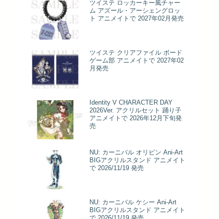
ツイステ ロッカーキー風チャー
ム アズール・アーシェングロッ
ト アニメイトで 2027年02月発売
ツイステ クリアファイル ボード
ゲーム部 アニメイトで 2027年02
月発売
Identity V CHARACTER DAY
2026Ver. アクリルセット 踊り子
アニメイトで 2026年12月下旬発
売
NU: カーニバル オリビン Ani-Art
BIGアクリルスタンド アニメイト
で 2026/11/19 発売
NU: カーニバル ケシー Ani-Art
BIGアクリルスタンド アニメイト
で 2026/11/19 発売