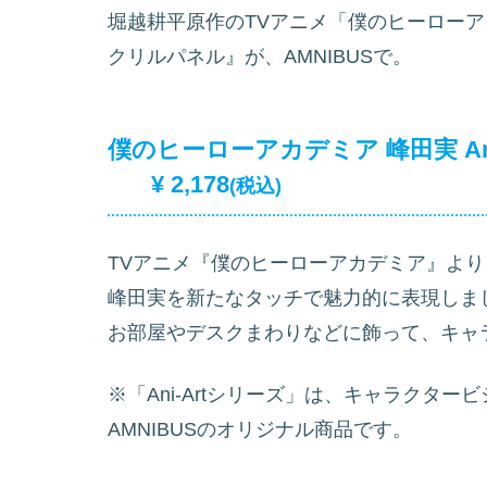
堀越耕平原作のTVアニメ「僕のヒーローアカデミア
クリルパネル』が、AMNIBUSで。
僕のヒーローアカデミア 峰田実 Ani-A
¥ 2,178
(税込)
TVアニメ『僕のヒーローアカデミア』より、A
峰田実を新たなタッチで魅力的に表現しま
お部屋やデスクまわりなどに飾って、キャ
※「Ani-Artシリーズ」は、キャラクタ
AMNIBUSのオリジナル商品です。