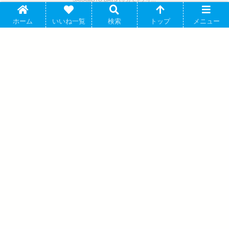
ホーム
いいね一覧
検索
トップ
メニュー
サカモトデイズ クリアファイル しゃがみこみver. 朝倉
SAKAMOTO DAYS (サカモト デイズ)
シン 2025年08月発売
鈴木祐斗先生原作のアニメ「SAKAMOTO DAYS (サカモトデイ
ズ)」より、キャラクターグッズ...
サカモトデイズ どこスタ(オーロラ ver.)
大佛 キャラアニで 2025年4月発売
サカモトデイズ アクリルコースター 朝倉
シン 2025年03月発売