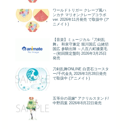
ワールドトリガー クレープ風ハ
ンカチ マリオンクレープコラボ
ver. 2026年11月発売 で取扱中 (ア
ニメイト)
【音楽】ミュージカル『刀剣乱
舞』 和泉守兼定 堀川国広 山姥切
国広 参騎出陣 ～八百八町膝栗毛
～(初回限定盤B) 2026年3月25日
発売
刀剣乱舞ONLINE 白雲石コースタ
ー/千代金丸 2026年3月28日発売
で取扱中 (アニメイト)
五等分の花嫁* アクリルスタンド/
中野四葉 2026年8月22日発売