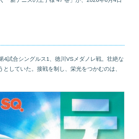
く「新テニスの王子様 47
巻」が、2026年6月4日
」
勝第4試合シングルス1、徳川VSメダノレ戦。壮絶な
うとしていた。接戦を制し、栄光をつかむのは、