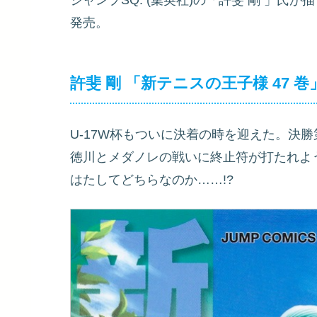
ジャンプSQ.
(集英社)の「
許斐 剛
」氏が描
発売。
許斐 剛
「新テニスの王子様 47
巻
U-17W杯もついに決着の時を迎えた。決
徳川とメダノレの戦いに終止符が打たれよ
はたしてどちらなのか……!?