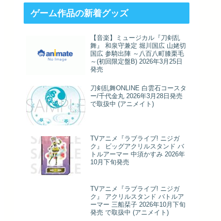
ゲーム作品の新着グッズ
【音楽】ミュージカル『刀剣乱
舞』 和泉守兼定 堀川国広 山姥切
国広 参騎出陣 ～八百八町膝栗毛
～(初回限定盤B) 2026年3月25日
発売
刀剣乱舞ONLINE 白雲石コースタ
ー/千代金丸 2026年3月28日発売
で取扱中 (アニメイト)
TVアニメ『ラブライブ! ニジガ
ク』 ビッグアクリルスタンド バ
トルアーマー 中須かすみ 2026年
10月下旬発売
TVアニメ『ラブライブ! ニジガ
ク』 アクリルスタンド バトルア
ーマー 三船栞子 2026年10月下旬
発売 で取扱中 (アニメイト)