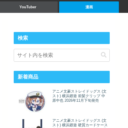
YouTuber
漫画
検索
新着商品
アニメ文豪ストレイドッグス (文
スト) 横浜廻遊 前髪クリップ 中
原中也 2026年11月下旬発売
アニメ文豪ストレイドッグス (文
スト) 横浜廻遊 硬質カードケース