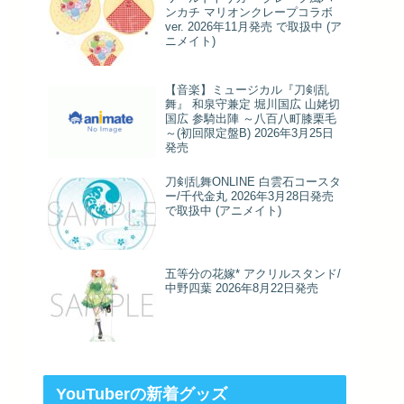
ンカチ マリオンクレープコラボ
ver. 2026年11月発売 で取扱中 (ア
ニメイト)
【音楽】ミュージカル『刀剣乱
舞』 和泉守兼定 堀川国広 山姥切
国広 参騎出陣 ～八百八町膝栗毛
～(初回限定盤B) 2026年3月25日
発売
刀剣乱舞ONLINE 白雲石コースタ
ー/千代金丸 2026年3月28日発売
で取扱中 (アニメイト)
五等分の花嫁* アクリルスタンド/
中野四葉 2026年8月22日発売
YouTuberの新着グッズ