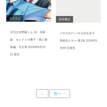
スクエニ
秋田書店
月刊少女野崎くん 18 特装
バキのわ!〜バキを語る女子
版 セレクト小冊子「堀と鹿
高校生たち〜 第1巻 2026年9
島編」付き巻 2026年8月10
月08 日発売
日 発売