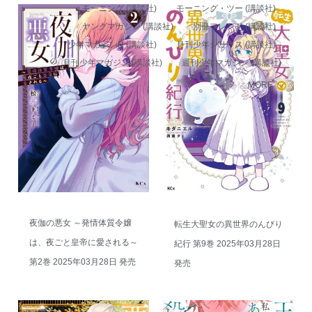
モーニング (講談社)
モーニング・ツー (講談社)
ヤングマガジン (講談社)
別冊フレンド (講談社)
少年マガジンR (講談社)
月刊少年シリウス (講談社)
月刊少年マガジン (講談社)
週刊少年マガジン (講談社)
MORE
夜伽の悪女 ～発情体質令嬢
転生大聖女の異世界のんびり
は、夜ごと皇帝に愛される～
紀行 第9巻 2025年03月28日
第2巻 2025年03月28日 発売
発売