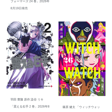
フォーマーズ 24 巻」2026年
8月19日発売
羽田 豊隆 原作:染谷 リキ
「震える右手 2 巻」2026年8
篠原 健太 「ウィッチウォッ