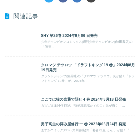
関連記事
SHY 第26巻 2024年9月06 日発売
少年チャンピオンコミックス(週刊少年チャンピオン)(秋田書店)の
「 実樹...
クロマツ テツロウ 「ドラフトキング 19 巻」2024年8月
19日発売
グランドジャンプ(集英社)の「クロマツ テツロウ」氏が描く「ドラ
フトキング 19巻」が、2024年...
ここでは猫の言葉で話せ 4 巻 2024年3月18 日発売
ガガガ文庫(小学館)の「昏式龍也塩かずのこ」氏が描く「 ...
男子高生の拝み屋修行 一 巻 2023年03月24日 発売
あすかコミックスDX (角川書店)の「著者 桜屋 えん 」が描く『...