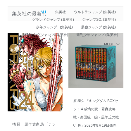
ALL
集英社
ウルトラジャンプ (集英社)
集英社の最新刊
グランドジャンプ (集英社)
ジャンプSQ. (集英社)
少年ジャンプ+ (集英社)
最強ジャンプ (集英社)
週刊ヤングジャンプ (集英社)
週刊少年ジャンプ (集英社)
MORE
原 泰久 「キングダム BOXセ
ット 4 成蟜の変・著雍攻略
戦・秦国統一編・黒羊丘の戦
橘 賢一 原作:貴家 悠 「テラ
い 巻」2026年8月19日発売