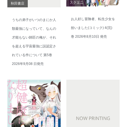
スクエニ
秋田書店
お人好し冒険者、転生少女を
うちの弟子がいつのまにか人
拾いました(コミック) 4(完)
類最強になっていて、なんの
巻 2026年8月10日 発売
才能もない師匠の俺が、それ
を超える宇宙最強に誤認定さ
れている件について 第5巻
2026年9月08 日発売