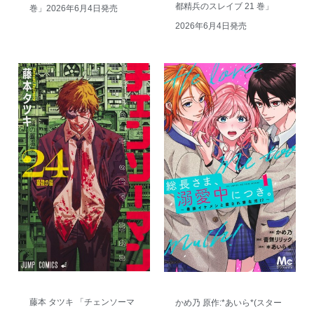
都精兵のスレイブ 21 巻」
巻」2026年6月4日発売
2026年6月4日発売
藤本 タツキ 「チェンソーマ
かめ乃 原作:*あいら*(スター