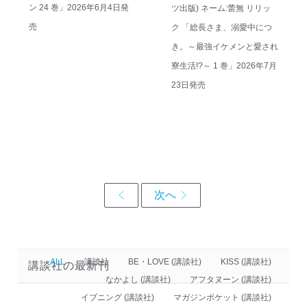
ン 24 巻」2026年6月4日発
ツ出版) ネーム:蕾無 リリッ
売
ク 「総長さま、溺愛中につ
き。～最強イケメンと愛され
寮生活!?～ 1 巻」2026年7月
23日発売
ALL
講談社
BE・LOVE (講談社)
KISS (講談社)
講談社の最新刊
なかよし (講談社)
アフタヌーン (講談社)
イブニング (講談社)
マガジンポケット (講談社)