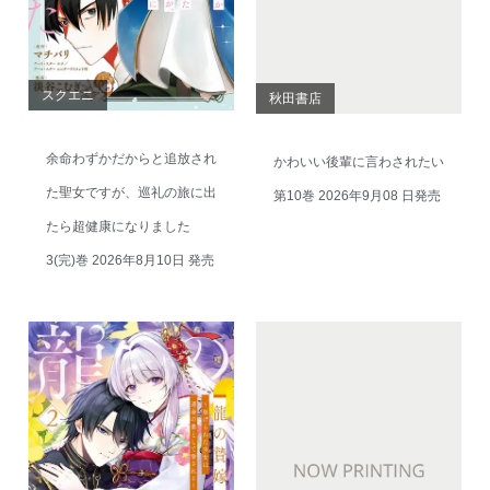
スクエニ
秋田書店
余命わずかだからと追放され
かわいい後輩に言わされたい
た聖女ですが、巡礼の旅に出
第10巻 2026年9月08 日発売
たら超健康になりました
3(完)巻 2026年8月10日 発売