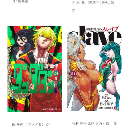
月4日発売
チ 26 巻」2026年6月4日発
売
竹村 洋平 原作:タカヒロ 「魔
龍 幸伸 「ダンダダン 24