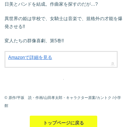
日美とバンドを結成。作曲家を探すのだが…?
異世界の姫は学校で、女騎士は音楽で、規格外の才能を爆
発させる!!
変人たちの群像喜劇、第5巻!!
Amazonで詳細を見る
©
原作/平坂 読・作画/山田孝太郎・キャラクター原案/カントク
/小学
館
トップページに戻る