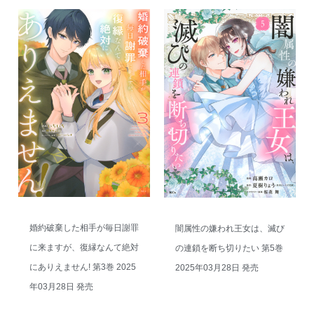
婚約破棄した相手が毎日謝罪
闇属性の嫌われ王女は、滅び
に来ますが、復縁なんて絶対
の連鎖を断ち切りたい 第5巻
にありえません! 第3巻 2025
2025年03月28日 発売
年03月28日 発売