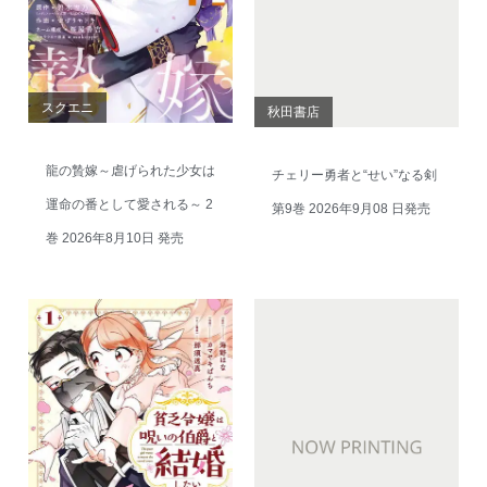
スクエニ
秋田書店
龍の贄嫁～虐げられた少女は
チェリー勇者と“せい”なる剣
運命の番として愛される～ 2
第9巻 2026年9月08 日発売
巻 2026年8月10日 発売