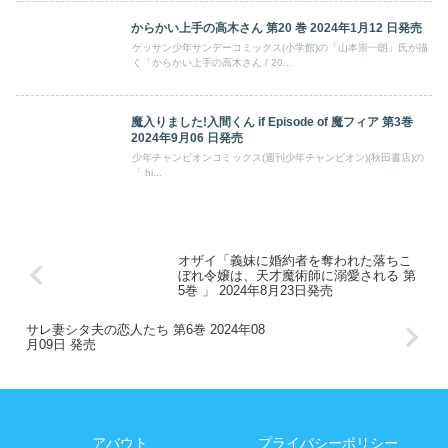
からかい上手の高木さん 第20 巻 2024年1月12 日発売
ゲッサン少年サンデーコミックス(小学館)の「山本崇一朗」氏が描
く「からかい上手の高木さん / 20...
魔入りました!入間くん if Episode of 魔フィア 第3巻
2024年9月06 日発売
少年チャンピオンコミックス(週刊少年チャンピオン)(秋田書店)の
「 hi...
オザイ「義妹に婚約者を奪われた落ちこ
ぼれ令嬢は、天才魔術師に溺愛される 第
5巻 」 2024年8月23日発売
サレ妻シタ夫の恋人たち 第6巻 2024年08
月09日 発売
アバウト
プライバシーポリシー