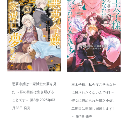
悪夢令嬢は一家滅亡の夢を見
王太子様、私今度こそあなた
た ～私の目的は生き延びる
に殺されたくないんです! ～
ことです～ 第3巻 2025年03
聖女に嵌められた貧乏令嬢、
月28日 発売
二度目は串刺し回避します!
～ 第7巻 発売