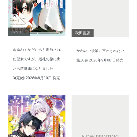
スクエニ
秋田書店
余命わずかだからと追放され
かわいい後輩に言わされたい
た聖女ですが、巡礼の旅に出
第10巻 2026年9月08 日発売
たら超健康になりました
3(完)巻 2026年8月10日 発売