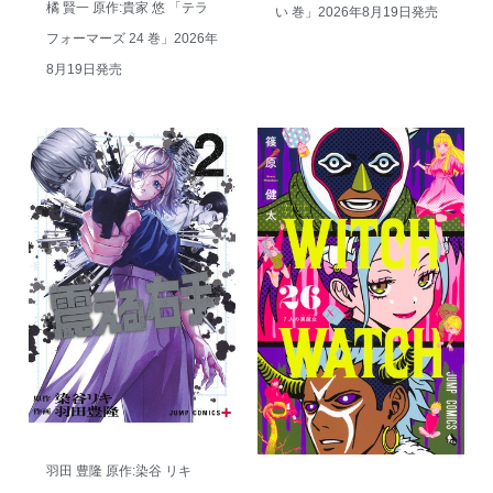
橘 賢一 原作:貴家 悠 「テラ
い 巻」2026年8月19日発売
フォーマーズ 24 巻」2026年
8月19日発売
羽田 豊隆 原作:染谷 リキ