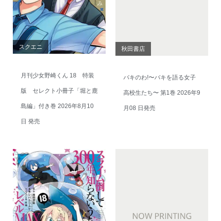
スクエニ
秋田書店
月刊少女野崎くん 18 特装
バキのわ!〜バキを語る女子
版 セレクト小冊子「堀と鹿
高校生たち〜 第1巻 2026年9
島編」付き巻 2026年8月10
月08 日発売
日 発売