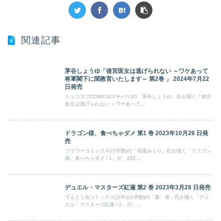
関連記事
茅谷しょうゆ「後宮医女は逃げられない ～ワケあって
将軍閣下に閨教育いたします～ 第2巻 」 2024年7月22
日発売
ショコラブCOMICS(マチバリ)の「茅谷しょうゆ」氏が描く『後宮
医女は逃げられない ～ワケあって...
ドラゴン様、食べちゃダメ 第1 巻 2023年10月26 日発
売
フラワーコミックス(小学館)の「花星みくり」氏が描く「ドラゴン
様、食べちゃダメ / 1」が、202...
デュエル・マスターズ紅蓮 第2 巻 2023年3月28 日発売
てんとう虫コミックス(少年)(小学館)の「森 茶」氏が描く「デュ
エル・マスターズ紅蓮 / 2」が、...