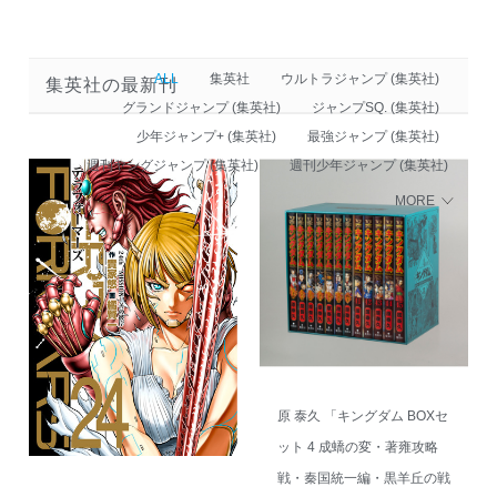
ALL
集英社
ウルトラジャンプ (集英社)
集英社の最新刊
グランドジャンプ (集英社)
ジャンプSQ. (集英社)
少年ジャンプ+ (集英社)
最強ジャンプ (集英社)
週刊ヤングジャンプ (集英社)
週刊少年ジャンプ (集英社)
MORE
原 泰久 「キングダム BOXセ
ット 4 成蟜の変・著雍攻略
戦・秦国統一編・黒羊丘の戦