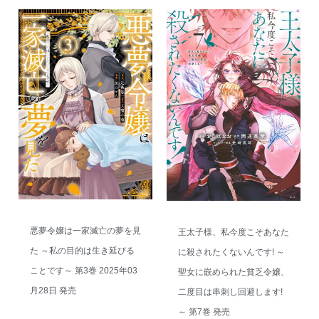
悪夢令嬢は一家滅亡の夢を見
王太子様、私今度こそあなた
た ～私の目的は生き延びる
に殺されたくないんです! ～
ことです～ 第3巻 2025年03
聖女に嵌められた貧乏令嬢、
月28日 発売
二度目は串刺し回避します!
～ 第7巻 発売