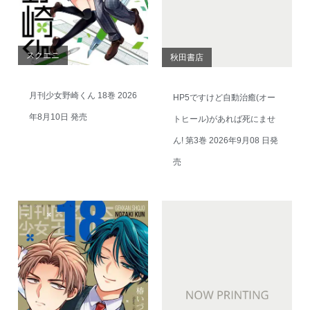
スクエニ
秋田書店
月刊少女野崎くん 18巻 2026
HP5ですけど自動治癒(オー
年8月10日 発売
トヒール)があれば死にませ
ん! 第3巻 2026年9月08 日発
売