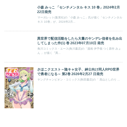
小森 みっこ 「センチメンタル キス 10 巻」2024年2月
22日発売
マーガレット(集英社)の「小森 みっこ」氏が描く「センチメンタル
キス 10巻」が、2024年2月...
異世界で配信活動をしたら大量のヤンデレ信者を生み出
してしまった件(1) 巻 2023年07月10日 発売
角川コミックス・エース(角川書店)の「漫画 伊予嶺 つく原作 みょ
ん 」が描く『異...
さほこクエスト～陰キャ女子、紳士向け同人RPG世界
で勇者になる～ 第2巻 2026年2月27 日発売
ヤングチャンピオン・コミックス(秋田書店)の「 高山としのり ...