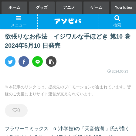
ホーム
グッズ
アニメ
ゲーム
YouTuber
メニュー
検索
欲張りなお作法 イジワルな手ほどき 第10 巻
2024年5月10 日発売
2024.06.23
※本記事のリンクには、提携先のプロモーションが含まれています。皆
様のご支援によりサイト運営が支えられています。
0
フラワーコミックス α
(小学館)の「
天音佑湖
」氏が描く