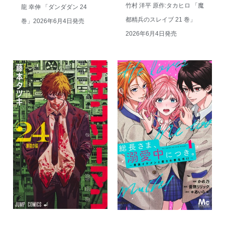
竹村 洋平 原作:タカヒロ 「魔
龍 幸伸 「ダンダダン 24
都精兵のスレイブ 21 巻」
巻」2026年6月4日発売
2026年6月4日発売