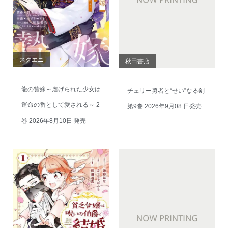
スクエニ
秋田書店
龍の贄嫁～虐げられた少女は
チェリー勇者と“せい”なる剣
運命の番として愛される～ 2
第9巻 2026年9月08 日発売
巻 2026年8月10日 発売