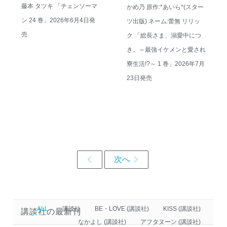
藤本 タツキ 「チェンソーマ
かめ乃 原作:*あいら*(スター
ン 24 巻」2026年6月4日発
ツ出版) ネーム:蕾無 リリッ
売
ク 「総長さま、溺愛中につ
き。～最強イケメンと愛され
寮生活!?～ 1 巻」2026年7月
23日発売
ALL
講談社
BE・LOVE (講談社)
KISS (講談社)
講談社の最新刊
なかよし (講談社)
アフタヌーン (講談社)