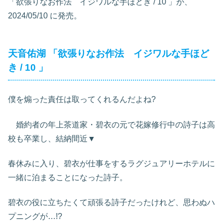
「欲張りなお作法 イジワルな手ほどき / 10
」が、
2024/05/10
に発売。
天音佑湖
「欲張りなお作法 イジワルな手ほど
き / 10
」
僕を煽った責任は取ってくれるんだよね?
婚約者の年上茶道家・碧衣の元で花嫁修行中の詩子は高
校も卒業し、結納間近▼
春休みに入り、碧衣が仕事をするラグジュアリーホテルに
一緒に泊まることになった詩子。
碧衣の役に立ちたくて頑張る詩子だったけれど、思わぬハ
プニングが…!?