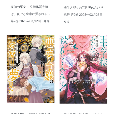
夜伽の悪女 ～発情体質令嬢
転生大聖女の異世界のんびり
は、夜ごと皇帝に愛される～
紀行 第9巻 2025年03月28日
第2巻 2025年03月28日 発売
発売