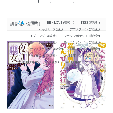
ALL
講談社
BE・LOVE (講談社)
KISS (講談社)
講談社の最新刊
なかよし (講談社)
アフタヌーン (講談社)
イブニング (講談社)
マガジンポケット (講談社)
モーニング (講談社)
モーニング・ツー (講談社)
ヤングマガジン (講談社)
別冊フレンド (講談社)
少年マガジンR (講談社)
月刊少年シリウス (講談社)
月刊少年マガジン (講談社)
週刊少年マガジン (講談社)
MORE