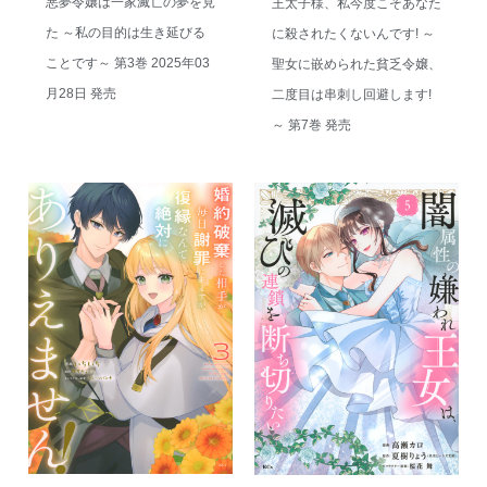
悪夢令嬢は一家滅亡の夢を見
王太子様、私今度こそあなた
た ～私の目的は生き延びる
に殺されたくないんです! ～
ことです～ 第3巻 2025年03
聖女に嵌められた貧乏令嬢、
月28日 発売
二度目は串刺し回避します!
～ 第7巻 発売