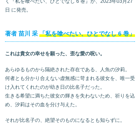
く『私を喰べたい、ひとでなし 6
巻』が、2023年03月27
日
に発売。
著者 苗川 采
「私を喰べたい、ひとでなし 6
巻」
これは貴女の幸せを願った、歪な愛の呪い。
あらゆるものから隔絶された存在である、人魚の汐莉。
何者とも分かり合えない虚無感に苛まれる彼女を、唯一受
け入れてくれたのが幼き日の比名子だった。
生きる希望に満ちた彼女の輝きを失わないため、祈りを込
め、汐莉はその血を分け与えた。
それが比名子の、絶望そのものになるとも知らずに。