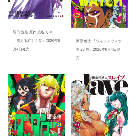
羽田 豊隆 原作:染谷 リキ
「震える右手 2 巻」2026年8
篠原 健太 「ウィッチウォッ
月4日発売
チ 26 巻」2026年6月4日発
売