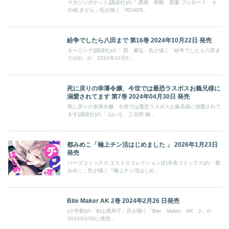
マガジンポケット(講談社)の「 西尾 和観 原案:ブシロード そ
の他:ぎどら」氏が描く「ROAD5...
紛争でしたら八田まで 第16巻 2024年10月22日 発売
モーニング(講談社)の「 田 素弘」氏が描く「紛争でしたら八田ま
で(16)」が、2024年10月2...
死に戻りの幸薄令嬢、今世では最恐ラスボスお義兄様に
溺愛されてます 第7巻 2024年04月30日 発売
死に戻りの幸薄令嬢、今世では最恐ラスボスお義兄様に溺愛されて
ます(講談社)の「 山いも 三太郎 柚...
都みめこ「極上チン活はじめました 」 2026年1月23日
発売
バーズコミックス エストロコレクション(幻冬舎コミックス)の「都
みめこ」氏が描く『極上チン活はじめ...
Bite Maker AK 2巻 2024年2月26 日発売
(小学館)の「杉山美和子」氏が描く「Bite Maker AK 2」が、
2024/02/26に発売...