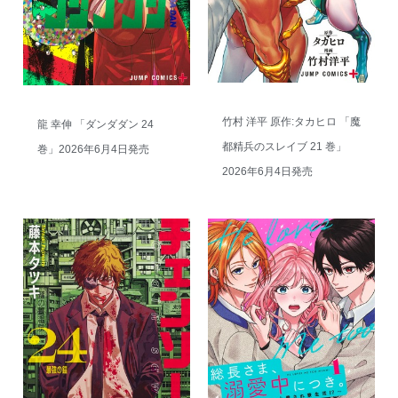
竹村 洋平 原作:タカヒロ 「魔
龍 幸伸 「ダンダダン 24
都精兵のスレイブ 21 巻」
巻」2026年6月4日発売
2026年6月4日発売