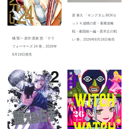
原 泰久 「キングダム BOXセ
ット 4 成蟜の変・著雍攻略
戦・秦国統一編・黒羊丘の戦
橘 賢一 原作:貴家 悠 「テラ
い 巻」2026年8月19日発売
フォーマーズ 24 巻」2026年
8月19日発売