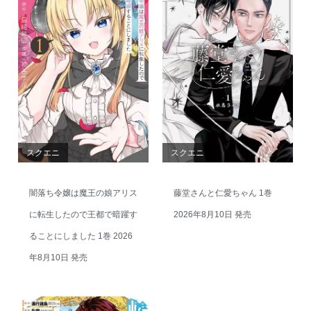
スクエニ
スクエニ
闇落ち令嬢は魔王の娘アリス
藤堂さんと仁愛ちゃん 1巻
に転生したので王都で暗躍す
2026年8月10日 発売
ることにしました 1巻 2026
年8月10日 発売