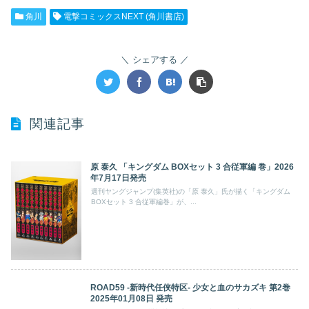
角川
電撃コミックスNEXT (角川書店)
シェアする
関連記事
原 泰久 「キングダム BOXセット 3 合従軍編 巻」2026
年7月17日発売
週刊ヤングジャンプ(集英社)の「原 泰久」氏が描く「キングダム
BOXセット 3 合従軍編巻」が、...
ROAD59 -新時代任侠特区- 少女と血のサカズキ 第2巻
2025年01月08日 発売