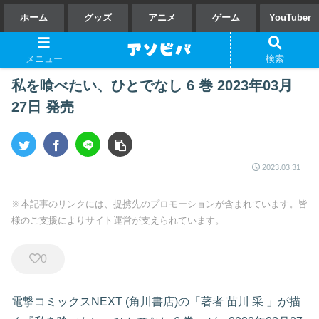
ホーム
グッズ
アニメ
ゲーム
YouTuber
メニュー
検索
私を喰べたい、ひとでなし 6 巻 2023年03月
27日 発売
2023.03.31
※本記事のリンクには、提携先のプロモーションが含まれています。皆
様のご支援によりサイト運営が支えられています。
0
電撃コミックスNEXT
(角川書店)の「著者 苗川 采
」が描