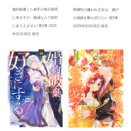
婚約破棄した相手が毎日謝罪
闇属性の嫌われ王女は、滅び
に来ますが、復縁なんて絶対
の連鎖を断ち切りたい 第5巻
にありえません! 第3巻 2025
2025年03月28日 発売
年03月28日 発売