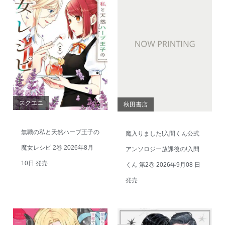
スクエニ
秋田書店
無職の私と天然ハーブ王子の
魔入りました!入間くん公式
魔女レシピ 2巻 2026年8月
アンソロジー放課後の!入間
10日 発売
くん 第2巻 2026年9月08 日
発売