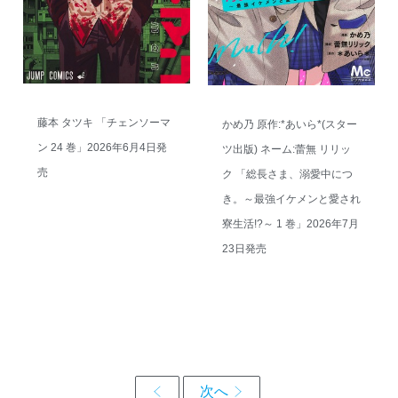
藤本 タツキ 「チェンソーマ
かめ乃 原作:*あいら*(スター
ン 24 巻」2026年6月4日発
ツ出版) ネーム:蕾無 リリッ
売
ク 「総長さま、溺愛中につ
き。～最強イケメンと愛され
寮生活!?～ 1 巻」2026年7月
23日発売