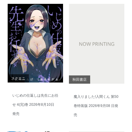
スクエニ
秋田書店
いじめの仕返しは先生にお任
魔入りました!入間くん 第50
せ 4(完)巻 2026年8月10日
巻特装版 2026年9月08 日発
発売
売