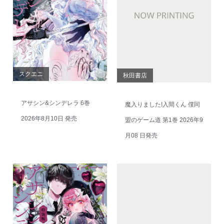
スクエニ
秋田書店
アサシン&シンデレラ 6巻
魔入りました!入間くん 僕同
2026年8月10日 発売
盟のゲーム道 第1巻 2026年9
月08 日発売