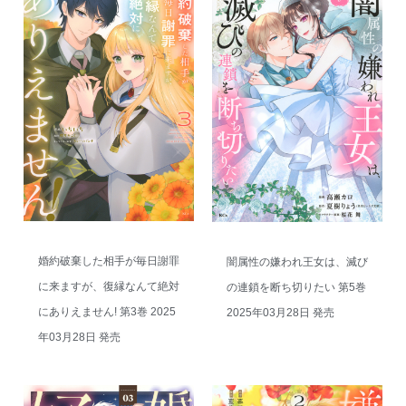
婚約破棄した相手が毎日謝罪
闇属性の嫌われ王女は、滅び
に来ますが、復縁なんて絶対
の連鎖を断ち切りたい 第5巻
にありえません! 第3巻 2025
2025年03月28日 発売
年03月28日 発売