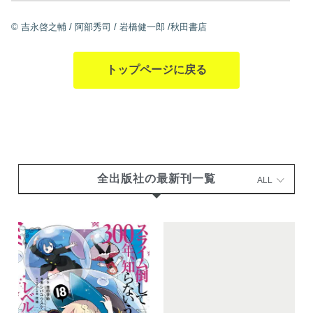
©
吉永啓之輔
/
阿部秀司
/
岩橋健一郎
/秋田書店
トップページに戻る
全出版社の最新刊一覧
ALL