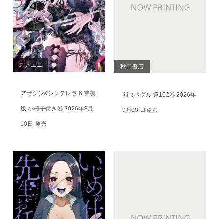
スクエニ
秋田書店
アサシン&シンデレラ 6 特装
弱虫ペダル 第102巻 2026年
版 小冊子付き巻 2026年8月
9月08 日発売
10日 発売