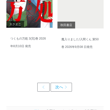
スクエニ
秋田書店
つくもの万処 3(完)巻 2026
魔入りました!入間くん 第50
年8月10日 発売
巻 2026年9月08 日発売