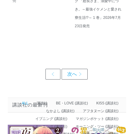
売
ク 「総長さま、溺愛中につ
き。～最強イケメンと愛され
寮生活!?～ 1 巻」2026年7月
23日発売
ALL
講談社
BE・LOVE (講談社)
KISS (講談社)
講談社の最新刊
なかよし (講談社)
アフタヌーン (講談社)
イブニング (講談社)
マガジンポケット (講談社)
モーニング (講談社)
モーニング・ツー (講談社)