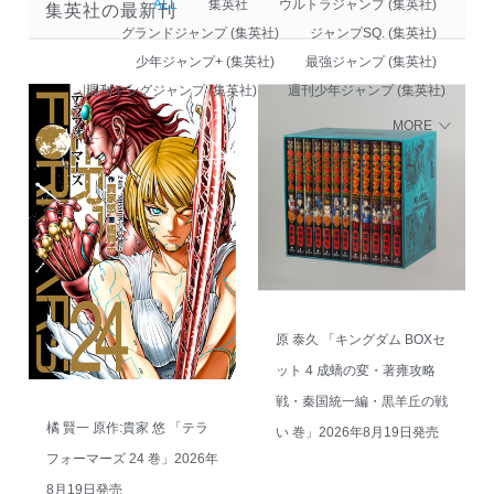
ALL
集英社
ウルトラジャンプ (集英社)
集英社の最新刊
グランドジャンプ (集英社)
ジャンプSQ. (集英社)
少年ジャンプ+ (集英社)
最強ジャンプ (集英社)
週刊ヤングジャンプ (集英社)
週刊少年ジャンプ (集英社)
MORE
原 泰久 「キングダム BOXセ
ット 4 成蟜の変・著雍攻略
戦・秦国統一編・黒羊丘の戦
橘 賢一 原作:貴家 悠 「テラ
い 巻」2026年8月19日発売
フォーマーズ 24 巻」2026年
8月19日発売