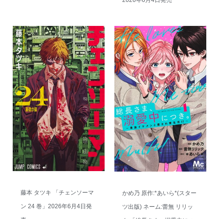
2026年6月4日発売
藤本 タツキ 「チェンソーマ
かめ乃 原作:*あいら*(スター
ン 24 巻」2026年6月4日発
ツ出版) ネーム:蕾無 リリッ