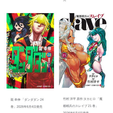
竹村 洋平 原作:タカヒロ 「魔
龍 幸伸 「ダンダダン 24
都精兵のスレイブ 21 巻」
巻」2026年6月4日発売