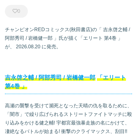
0
チャンピオンREDコミックス(秋田書店)の「
吉永啓之輔
/
阿部秀司
/
岩橋健一郎
」氏が描く「エリート
第4巻
」
が、
2026.08.20
に発売。
吉永啓之輔
/
阿部秀司
/
岩橋健一郎
「エリート
第4巻
」
高瀬の襲撃を受けて瀕死となった天晴の仇を取るために、
「闇市」で繰り広げられるストリートファイトマッチに殴
り込みをかける健之輔! 宇都宮最強暴走族の名にかけて、
凄絶なるバトルが始まる! 衝撃のクライマックス、刮目!!