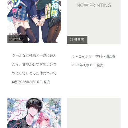
スクエニ
秋田書店
クールな女神様と一緒に住ん
よ～こそホラー学科へ 第1巻
だら、甘やかしすぎてポンコ
2026年9月08 日発売
ツにしてしまった件について
6巻 2026年8月10日 発売