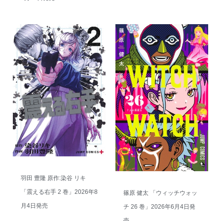
羽田 豊隆 原作:染谷 リキ
「震える右手 2 巻」2026年8
篠原 健太 「ウィッチウォッ
月4日発売
チ 26 巻」2026年6月4日発
売