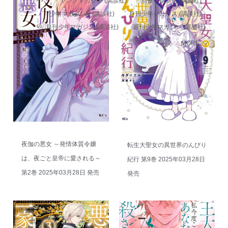
ヤングマガジン (講談社)
別冊フレンド (講談社)
少年マガジンR (講談社)
月刊少年シリウス (講談社)
月刊少年マガジン (講談社)
週刊少年マガジン (講談社)
MORE
夜伽の悪女 ～発情体質令嬢
転生大聖女の異世界のんびり
は、夜ごと皇帝に愛される～
紀行 第9巻 2025年03月28日
第2巻 2025年03月28日 発売
発売