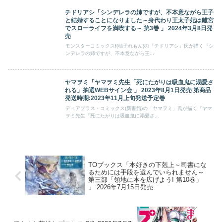
チドリアシ「シンデレラの姉ですが、不本意ながら王子
と結婚することになりました～身代わり王太子妃は離宮
でスローライフを満喫する～ 第3巻 」 2024年3月8日発
売
モンスターコミックスf(柚子れもん)の「チドリアシ」氏が描く『シ
ンデレラの姉ですが、不本意ながら王...
ヤマヲミ「ヤマヲミ先生「死にたがりは吸血鬼に溺愛さ
れる」抽選WEBサイン会 」 2023年8月1日発売 第商品
発送時期:2023年11月上旬発送予定巻
ディアプラス・コミックス(新書館)の「ヤマヲミ」氏が描く『ヤマ
ヲミ先生「死にたがりは吸血鬼に溺愛さ...
TOブックス「本好きの下剋上～司書にな
るためには手段を選んでいられません～
第三部「領地に本を広げよう! 第10巻」
」 2026年7月15日発売