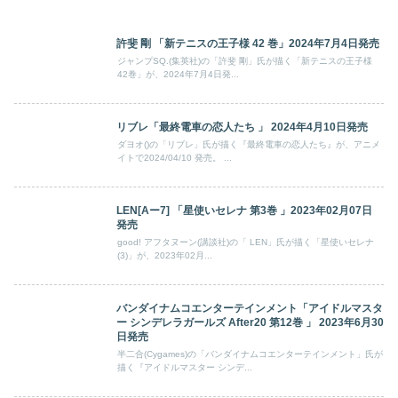
許斐 剛 「新テニスの王子様 42 巻」2024年7月4日発売
ジャンプSQ.(集英社)の「許斐 剛」氏が描く「新テニスの王子様
42巻」が、2024年7月4日発...
リブレ「最終電車の恋人たち 」 2024年4月10日発売
ダヨオ()の「リブレ」氏が描く『最終電車の恋人たち』が、アニメ
イトで2024/04/10 発売。 ...
LEN[Aー7] 「星使いセレナ 第3巻 」2023年02月07日
発売
good! アフタヌーン(講談社)の「 LEN」氏が描く「星使いセレナ
(3)」が、2023年02月...
バンダイナムコエンターテインメント「アイドルマスタ
ー シンデレラガールズ After20 第12巻 」 2023年6月30
日発売
半二合(Cygames)の「バンダイナムコエンターテインメント」氏が
描く『アイドルマスター シンデ...