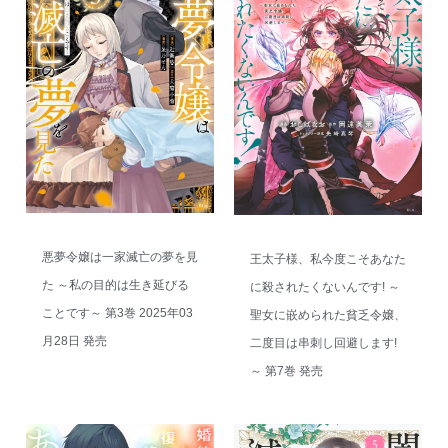
悪夢令嬢は一家滅亡の夢を見
王太子様、私今度こそあなた
た ～私の目的は生き延びる
に殺されたくないんです! ～
ことです～ 第3巻 2025年03
聖女に嵌められた貧乏令嬢、
月28日 発売
二度目は串刺し回避します!
～ 第7巻 発売