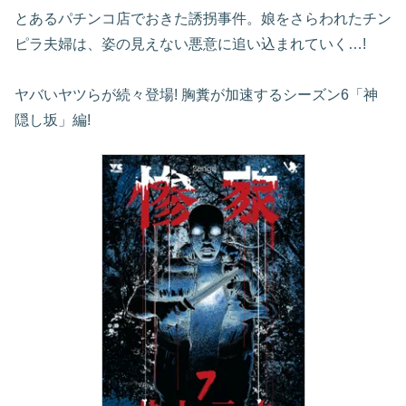
とあるパチンコ店でおきた誘拐事件。娘をさらわれたチン
ピラ夫婦は、姿の見えない悪意に追い込まれていく…!
ヤバいヤツらが続々登場! 胸糞が加速するシーズン6「神
隠し坂」編!