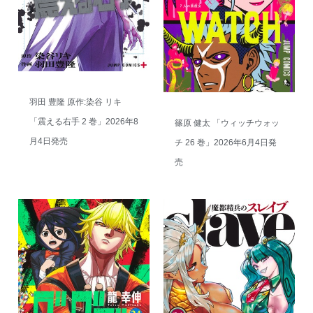
羽田 豊隆 原作:染谷 リキ
「震える右手 2 巻」2026年8
篠原 健太 「ウィッチウォッ
月4日発売
チ 26 巻」2026年6月4日発
売