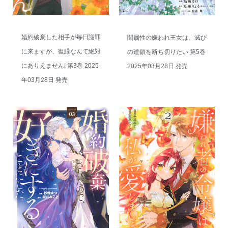
婚約破棄した相手が毎日謝罪
闇属性の嫌われ王女は、滅び
に来ますが、復縁なんて絶対
の連鎖を断ち切りたい 第5巻
にありえません! 第3巻 2025
2025年03月28日 発売
年03月28日 発売