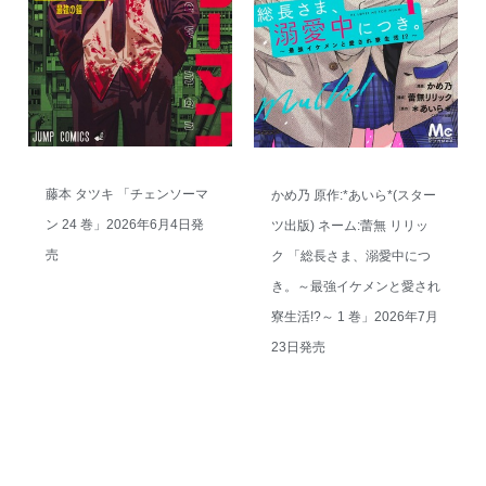
藤本 タツキ 「チェンソーマ
かめ乃 原作:*あいら*(スター
ン 24 巻」2026年6月4日発
ツ出版) ネーム:蕾無 リリッ
売
ク 「総長さま、溺愛中につ
き。～最強イケメンと愛され
寮生活!?～ 1 巻」2026年7月
23日発売