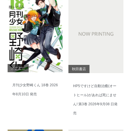
スクエニ
秋田書店
月刊少女野崎くん 18巻 2026
HP5ですけど自動治癒(オー
年8月10日 発売
トヒール)があれば死にませ
ん! 第3巻 2026年9月08 日発
売