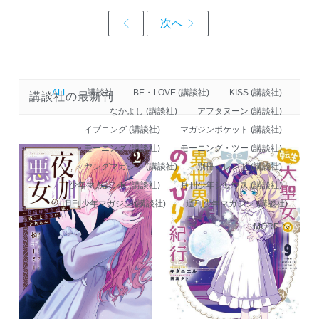
ALL
講談社
BE・LOVE (講談社)
KISS (講談社)
講談社の最新刊
なかよし (講談社)
アフタヌーン (講談社)
イブニング (講談社)
マガジンポケット (講談社)
モーニング (講談社)
モーニング・ツー (講談社)
ヤングマガジン (講談社)
別冊フレンド (講談社)
少年マガジンR (講談社)
月刊少年シリウス (講談社)
月刊少年マガジン (講談社)
週刊少年マガジン (講談社)
MORE