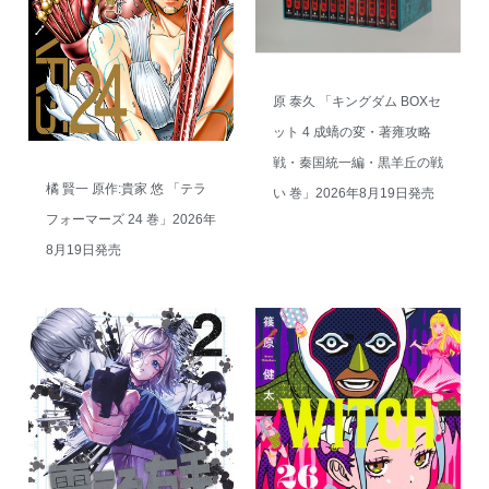
原 泰久 「キングダム BOXセ
ット 4 成蟜の変・著雍攻略
戦・秦国統一編・黒羊丘の戦
橘 賢一 原作:貴家 悠 「テラ
い 巻」2026年8月19日発売
フォーマーズ 24 巻」2026年
8月19日発売