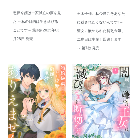
悪夢令嬢は一家滅亡の夢を見
王太子様、私今度こそあなた
た ～私の目的は生き延びる
に殺されたくないんです! ～
ことです～ 第3巻 2025年03
聖女に嵌められた貧乏令嬢、
月28日 発売
二度目は串刺し回避します!
～ 第7巻 発売