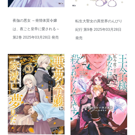
夜伽の悪女 ～発情体質令嬢
転生大聖女の異世界のんびり
は、夜ごと皇帝に愛される～
紀行 第9巻 2025年03月28日
第2巻 2025年03月28日 発売
発売