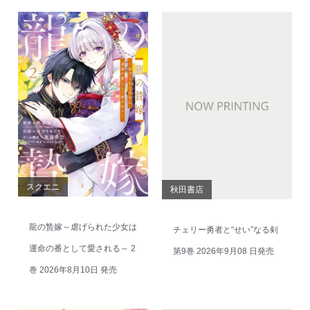
スクエニ
秋田書店
龍の贄嫁～虐げられた少女は
チェリー勇者と“せい”なる剣
運命の番として愛される～ 2
第9巻 2026年9月08 日発売
巻 2026年8月10日 発売