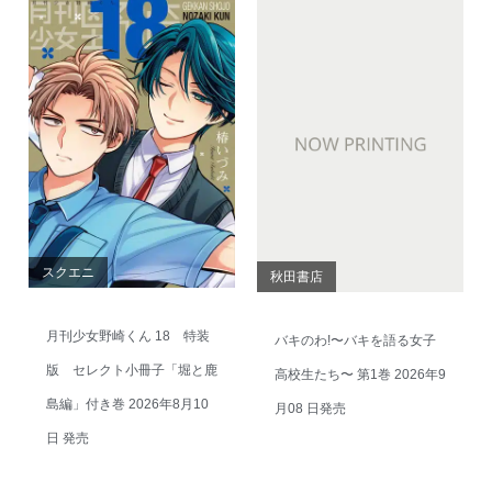
スクエニ
秋田書店
月刊少女野崎くん 18 特装
バキのわ!〜バキを語る女子
版 セレクト小冊子「堀と鹿
高校生たち〜 第1巻 2026年9
島編」付き巻 2026年8月10
月08 日発売
日 発売