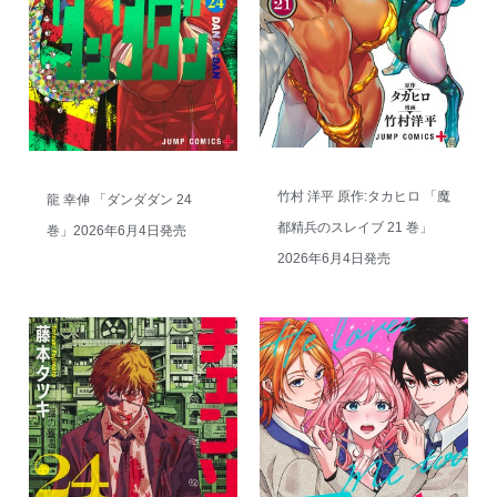
竹村 洋平 原作:タカヒロ 「魔
龍 幸伸 「ダンダダン 24
都精兵のスレイブ 21 巻」
巻」2026年6月4日発売
2026年6月4日発売