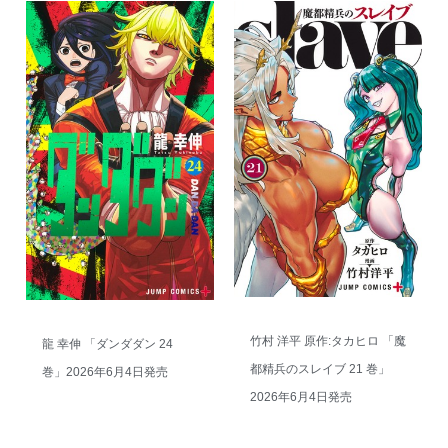
竹村 洋平 原作:タカヒロ 「魔
龍 幸伸 「ダンダダン 24
都精兵のスレイブ 21 巻」
巻」2026年6月4日発売
2026年6月4日発売