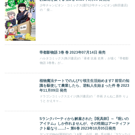
少年チャンピオン・コミックス(週刊少年チャンピオン)(秋田書店)
の「 柴...
帝都影物語 3巻 巻 2023年07月14日 発売
ハルタコミックス(角川書店)の「著者 比嘉 史果 」が描く『帝都影
物語 3巻巻』が...
植物魔法チートでのんびり領主生活始めます7 前世の知
識を駆使して農業したら、逆転人生始まった件 巻 2023
年11月09日 発売
ドラゴンコミックスエイジ(角川書店)の「 作画 さんねこ原作 りょ
うと かえキャ...
Sランクパーティから解雇された【呪具師】～『呪いの
アイテム』しか作れませんが、その性能はアーティファ
クト級なり……!～ 第6巻 2023年10月05日発売
ヤンマガWeb(講談社)の「LA軍 小川 錦」氏が描く「Sランクパ