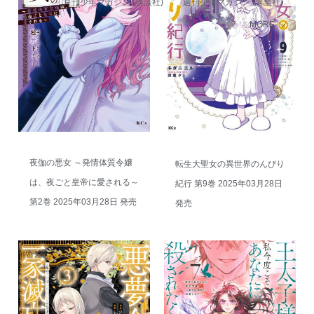
月刊少年マガジン (講談社)
週刊少年マガジン (講談社)
MORE
夜伽の悪女 ～発情体質令嬢
転生大聖女の異世界のんびり
は、夜ごと皇帝に愛される～
紀行 第9巻 2025年03月28日
第2巻 2025年03月28日 発売
発売