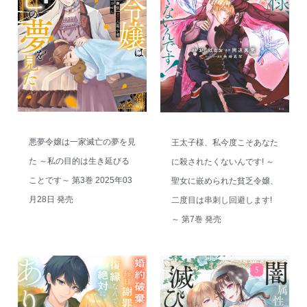
悪夢令嬢は一家滅亡の夢を見
王太子様、私今度こそあなた
た ～私の目的は生き延びる
に殺されたくないんです! ～
ことです～ 第3巻 2025年03
聖女に嵌められた貧乏令嬢、
月28日 発売
二度目は串刺し回避します!
～ 第7巻 発売