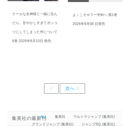
クールな女神様と一緒に住ん
よ～こそホラー学科へ 第1巻
だら、甘やかしすぎてポンコ
2026年9月08 日発売
ツにしてしまった件について
6巻 2026年8月10日 発売
ALL
集英社
ウルトラジャンプ (集英社)
集英社の最新刊
グランドジャンプ (集英社)
ジャンプSQ. (集英社)