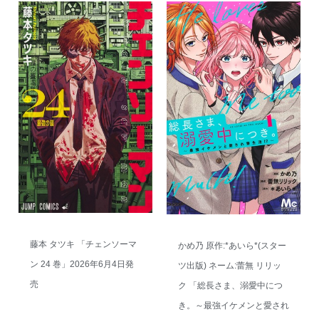
藤本 タツキ 「チェンソーマ
かめ乃 原作:*あいら*(スター
ン 24 巻」2026年6月4日発
ツ出版) ネーム:蕾無 リリッ
売
ク 「総長さま、溺愛中につ
き。～最強イケメンと愛され