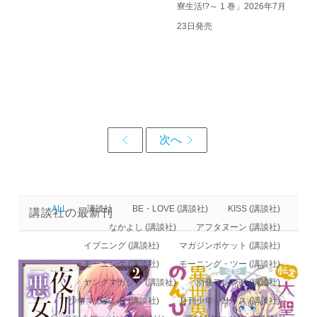
寮生活!?～ 1 巻」2026年7月
23日発売
ALL
講談社
BE・LOVE (講談社)
KISS (講談社)
講談社の最新刊
なかよし (講談社)
アフタヌーン (講談社)
イブニング (講談社)
マガジンポケット (講談社)
モーニング (講談社)
モーニング・ツー (講談社)
ヤングマガジン (講談社)
別冊フレンド (講談社)
少年マガジンR (講談社)
月刊少年シリウス (講談社)