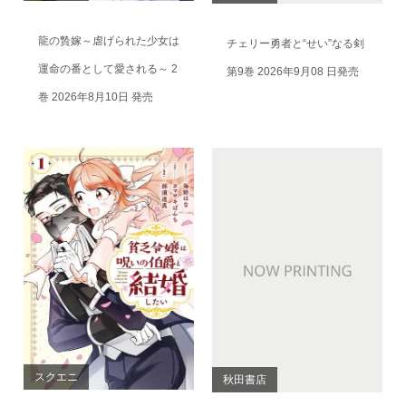
龍の贄嫁～虐げられた少女は
チェリー勇者と“せい”なる剣
運命の番として愛される～ 2
第9巻 2026年9月08 日発売
巻 2026年8月10日 発売
スクエニ
秋田書店