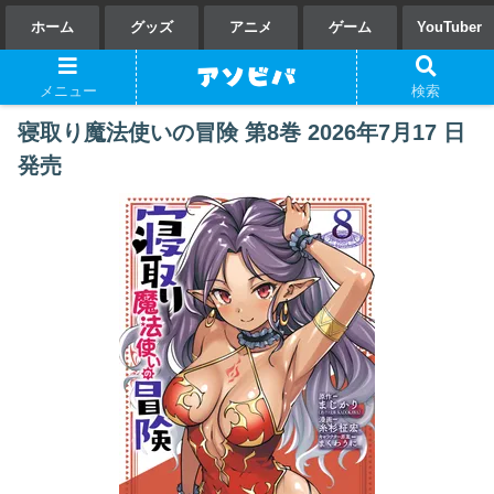
ホーム
グッズ
アニメ
ゲーム
YouTuber
メニュー
検索
寝取り魔法使いの冒険 第8巻 2026年7月17 日
発売