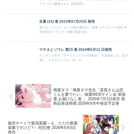
ーティから解雇された【呪具師】...
氷菓 (15) 巻 2023年07月25日 発売
角川コミックス・エース(角川書店)の「著者 タスクオーナ原作 米
澤 穂信キャラクター原案 西屋太志...
マチネとソワレ 第15 巻 2024年6月12 日発売
ゲッサン少年サンデーコミックス(小学館)の「大須賀めぐみ」氏が
描く「マチネとソワレ / 15」が、...
鳩屋タマ「鳩屋タマ先生「斎賀さんは恋
くんを愛でたい」抽選WEBサイン会 第落
選:お届けなし巻 」 2026年7月1日発売 第
商品発送時期:2026年9月中発送予定巻
栽培チートで最強菜園～え、ただの家庭
菜園ですけど?～ 8(完)巻 2026年6月5日
発売