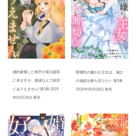
婚約破棄した相手が毎日謝罪
闇属性の嫌われ王女は、滅び
に来ますが、復縁なんて絶対
の連鎖を断ち切りたい 第5巻
にありえません! 第3巻 2025
2025年03月28日 発売
年03月28日 発売