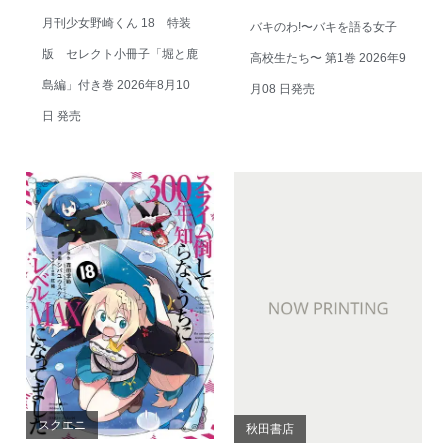
月刊少女野崎くん 18 特装
バキのわ!〜バキを語る女子
版 セレクト小冊子「堀と鹿
高校生たち〜 第1巻 2026年9
島編」付き巻 2026年8月10
月08 日発売
日 発売
スクエニ
秋田書店