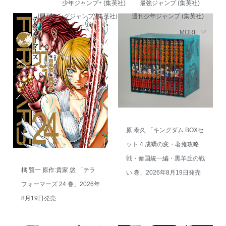
少年ジャンプ+ (集英社)
最強ジャンプ (集英社)
週刊ヤングジャンプ (集英社)
週刊少年ジャンプ (集英社)
MORE
原 泰久 「キングダム BOXセ
ット 4 成蟜の変・著雍攻略
戦・秦国統一編・黒羊丘の戦
橘 賢一 原作:貴家 悠 「テラ
い 巻」2026年8月19日発売
フォーマーズ 24 巻」2026年
8月19日発売