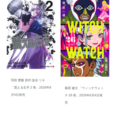
羽田 豊隆 原作:染谷 リキ
「震える右手 2 巻」2026年8
篠原 健太 「ウィッチウォッ
月4日発売
チ 26 巻」2026年6月4日発
売