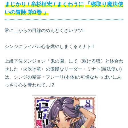
まじかり
/
糸杉柾宏
/
まくわうに
「寝取り魔法使
いの冒険
第8巻
」
常に上からの目線のめんどくさいヤツ!!
シンジにライバル心を燃やしまくるミナト!!
上級下位ダンジョン「鬼の園」にて〈駆ける狼〉と鉢合わ
せした〈火吹き竜〉の傲慢なリーダー・ミナト(魔法使い)
は、シンジの精霊・フレーリ(本体)の可憐なちっぱいにあ
っさり心を奪われて…!?