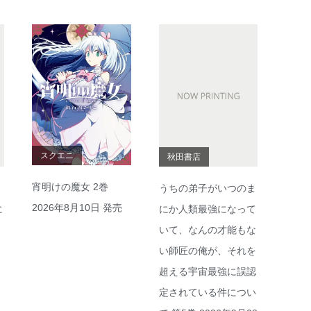
スクエニ
秋田書店
宵明けの魔女 2巻
うちの弟子がいつのま
2026年8月10日 発売
に
にか人類最強になって
いて、なんの才能もな
い師匠の俺が、それを
超える宇宙最強に誤認
定されている件につい