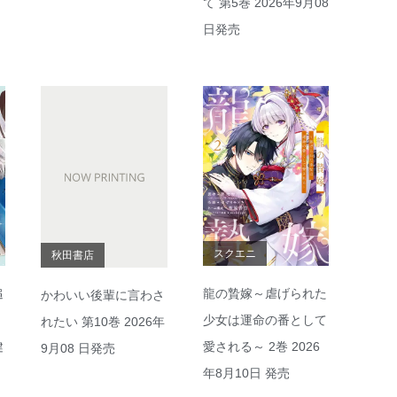
て 第5巻 2026年9月08
日発売
スクエニ
秋田書店
追
龍の贄嫁～虐げられた
かわいい後輩に言わさ
、
少女は運命の番として
れたい 第10巻 2026年
健
愛される～ 2巻 2026
9月08 日発売
年8月10日 発売