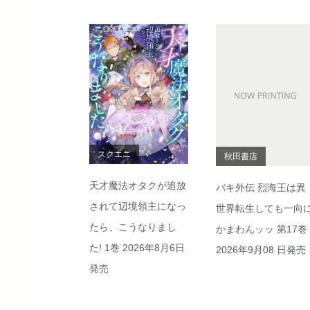
スクエニ
秋田書店
天才魔法オタクが追放
バキ外伝 烈海王は異
されて辺境領主になっ
世界転生しても一向
たら、こうなりまし
かまわんッッ 第17巻
た! 1巻 2026年8月6日
2026年9月08 日発売
発売