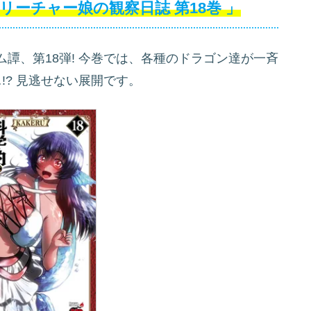
リーチャー娘の観察日誌
第18巻
」
譚、第18弾! 今巻では、各種のドラゴン達が一斉
!? 見逃せない展開です。