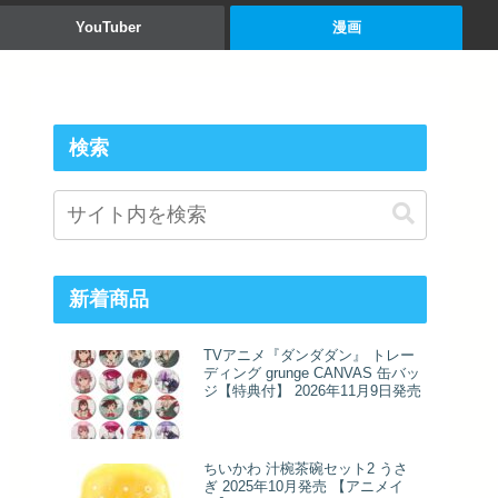
YouTuber
漫画
検索
新着商品
TVアニメ『ダンダダン』 トレー
ディング grunge CANVAS 缶バッ
ジ【特典付】 2026年11月9日発売
ちいかわ 汁椀茶碗セット2 うさ
ぎ 2025年10月発売 【アニメイ