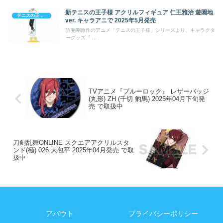
新テニスの王子様 アクリルフィギュア 仁王雅治 遊園地
テニスの王子様
ver. キャラアニで 2025年5月発売
許斐剛原作のアニメ「テニスの王子様」シリーズより、キャラクタ
ーグッズ『 ...
TVアニメ『ブルーロック』 レザーバッジ
(丸形) ZH (千切 豹馬) 2025年04月下旬発
売 で取扱中
刀剣乱舞ONLINE スクエアアクリルスタ
ンド(極) 026:大包平 2025年04月発売 で取
扱中
アバウト
プライバシーポリシー