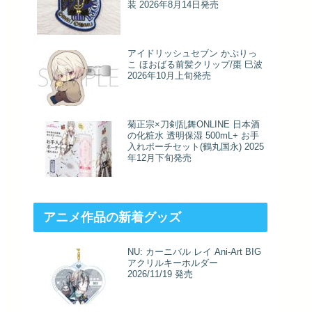
装 2026年8月14日発売
アイドリッシュセブン かぷりっ
こ ほおばる前髪クリップ/棗 巳波
2026年10月上旬発売
菊正宗×刀剣乱舞ONLINE 日本酒
の化粧水 透明保湿 500mL+ お手
入れポーチセット(鶴丸国永) 2025
年12月下旬発売
アニメ作品の新着グッズ
NU: カーニバル レイ Ani-Art BIG
アクリルキーホルダー
2026/11/19 発売