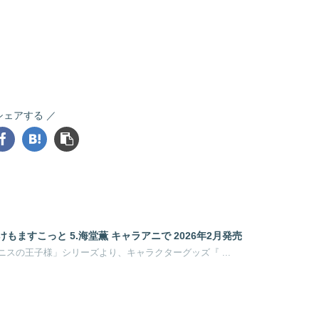
シェアする
もますこっと 5.海堂薫 キャラアニで 2026年2月発売
許斐剛原作のアニメ「テニスの王子様」シリーズより、キャラクターグッズ『 ...