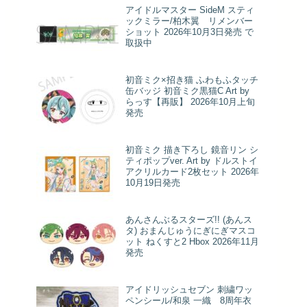
アイドルマスター SideM スティ
ックミラー/柏木翼 リメンバー
ショット 2026年10月3日発売 で
取扱中
初音ミク×招き猫 ふわもふタッチ
缶バッジ 初音ミク黒猫C Art by
らっす【再販】 2026年10月上旬
発売
初音ミク 描き下ろし 鏡音リン シ
ティポップver. Art by ドルストイ
アクリルカード2枚セット 2026年
10月19日発売
あんさんぶるスターズ!! (あんス
タ) おまんじゅうにぎにぎマスコ
ット ねくすと2 Hbox 2026年11月
発売
アイドリッシュセブン 刺繍ワッ
ペンシール/和泉 一織 8周年衣