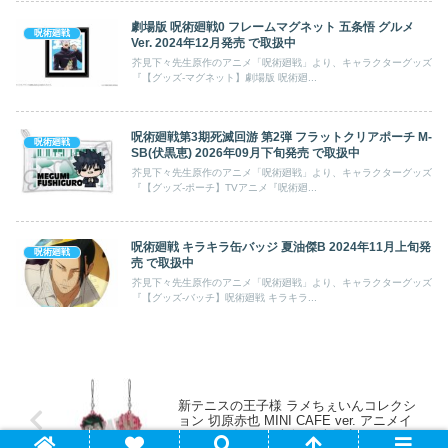
劇場版 呪術廻戦0 フレームマグネット 五条悟 グルメ
呪術廻戦
Ver. 2024年12月発売 で取扱中
芥見下々先生原作のアニメ「呪術廻戦」より、キャラクターグッズ
『【グッズ-マグネット】劇場版 呪術廻...
呪術廻戦第3期死滅回游 第2弾 フラットクリアポーチ M-
呪術廻戦
SB(伏黒恵) 2026年09月下旬発売 で取扱中
芥見下々先生原作のアニメ「呪術廻戦」より、キャラクターグッズ
『【グッズ-ポーチ】TVアニメ『呪術廻...
呪術廻戦 キラキラ缶バッジ 夏油傑B 2024年11月上旬発
呪術廻戦
売 で取扱中
芥見下々先生原作のアニメ「呪術廻戦」より、キャラクターグッズ
『【グッズ-バッチ】呪術廻戦 キラキラ...
新テニスの王子様 ラメちぇいんコレクシ
ョン 切原赤也 MINI CAFE ver. アニメイ
トで2025年04月 上旬 発売予定