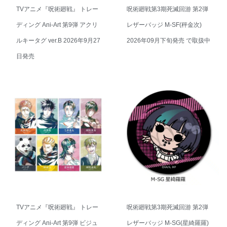
TVアニメ『呪術廻戦』 トレー
呪術廻戦第3期死滅回游 第2弾
ディング Ani-Art 第9弾 アクリ
レザーバッジ M-SF(秤金次)
ルキータグ ver.B 2026年9月27
2026年09月下旬発売 で取扱中
日発売
TVアニメ『呪術廻戦』 トレー
呪術廻戦第3期死滅回游 第2弾
ディング Ani-Art 第9弾 ビジュ
レザーバッジ M-SG(星綺羅羅)