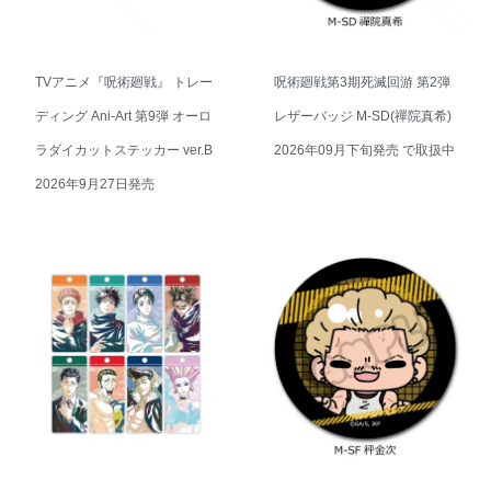
TVアニメ『呪術廻戦』 トレー
呪術廻戦第3期死滅回游 第2弾
ディング Ani-Art 第9弾 オーロ
レザーバッジ M-SD(禪院真希)
ラダイカットステッカー ver.B
2026年09月下旬発売 で取扱中
2026年9月27日発売