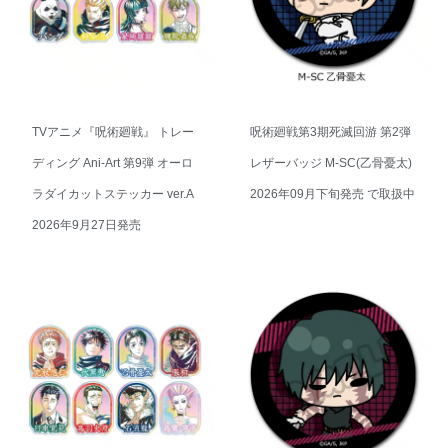
TVアニメ『呪術廻戦』 トレー
呪術廻戦第3期死滅回游 第2弾
ディング Ani-Art 第9弾 オーロ
レザーバッジ M-SC(乙骨憂太)
ラダイカットステッカー ver.A
2026年09月下旬発売 で取扱中
2026年9月27日発売