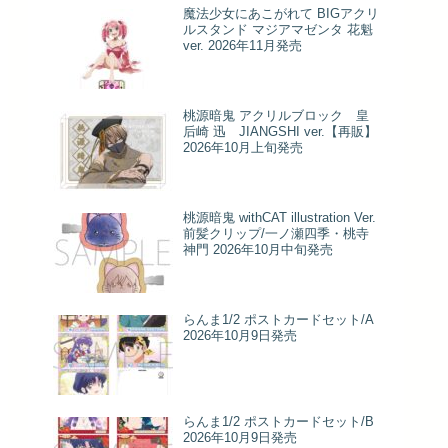
魔法少女にあこがれて BIGアクリ
ルスタンド マジアマゼンタ 花魁
ver. 2026年11月発売
桃源暗鬼 アクリルブロック 皇
后崎 迅 JIANGSHI ver.【再販】
2026年10月上旬発売
桃源暗鬼 withCAT illustration Ver.
前髪クリップ/一ノ瀬四季・桃寺
神門 2026年10月中旬発売
らんま1/2 ポストカードセット/A
2026年10月9日発売
らんま1/2 ポストカードセット/B
2026年10月9日発売