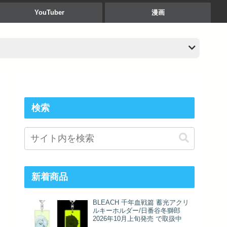
YouTuber
漫画
検索
新着商品
BLEACH 千年血戦篇 蓄光アクリ
ルキーホルダー/日番谷冬獅郎
2026年10月上旬発売 で取扱中