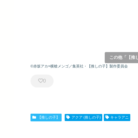
この他「【推
©赤坂アカ×横槍メンゴ／集英社・【推しの子】製作委員会
0
【推しの子】
アクア (推しの子)
キャラアニ