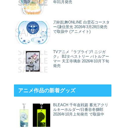
年01月発売
刀剣乱舞ONLINE 白雲石コースタ
ー/謙信景光 2026年3月28日発売
で取扱中 (アニメイト)
TVアニメ『ラブライブ! ニジガ
ク』 B2タペストリー バトルアー
マー 天王寺璃奈 2026年10月下旬
発売
アニメ作品の新着グッズ
BLEACH 千年血戦篇 蓄光アクリ
ルキーホルダー/日番谷冬獅郎
2026年10月上旬発売 で取扱中