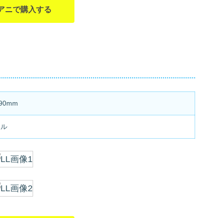
アニで購入する
90mm
リル