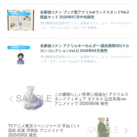
名探偵コナン ブック型アクリル&ウッドスタンドVol.2
名探偵コナン
怪盗キッド 2026年07月中旬発売
青山剛昌先生原作のアニメ「名探偵コナン」より、キャラクターグ
ッズ『【グッズ-スタンドポップ】名探偵...
名探偵コナン アクリルキーホルダー 諸伏高明SD(マカ
名探偵コナン
ロンコレクションvol.1) 2026年04月発売
青山剛昌先生原作のアニメ「名探偵コナン」より、キャラクターグ
ッズ『【グッズ-キーホルダー】名探偵コ...
この素晴らしい世界に祝福を! アクリルス
タンドフィギュア ダクネス 記念衣装ver.
アニメイトで 2025/06/06 発売
TVアニメ東京リベンジャーズ 手ぬぐい/
花垣 武道 浮世絵 アニメイトで
2025/03/01 発売