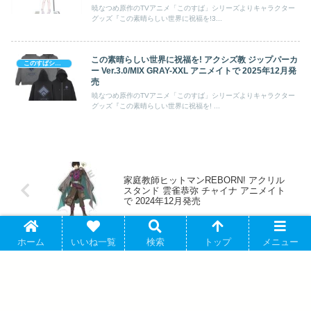
暁なつめ原作のTVアニメ「このすば」シリーズよりキャラクター
グッズ『この素晴らしい世界に祝福を!3...
この素晴らしい世界に祝福を! アクシズ教 ジップパーカ
このすばシリーズ (祝福 & 爆炎)
ー Ver.3.0/MIX GRAY-XXL アニメイトで 2025年12月発
売
暁なつめ原作のTVアニメ「このすば」シリーズよりキャラクター
グッズ『この素晴らしい世界に祝福を! ...
家庭教師ヒットマンREBORN! アクリル
スタンド 雲雀恭弥 チャイナ アニメイト
で 2024年12月発売
ホーム
いいね一覧
検索
トップ
メニュー
名探偵コナン アクリルスタンドVol.32 風
見裕也 キャラアニで 2025年4月発売