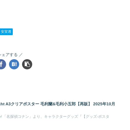
安室透
シェアする
ight A3クリアポスター 毛利蘭&毛利小五郎【再販】 2025年10月
メ「名探偵コナン」より、キャラクターグッズ『【グッズ-ポスタ