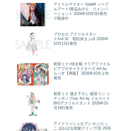
アイドルマスター SideM ノーブ
ルアート/渡辺みのり リメンバ
ーショット 2026年10月3日発売
で取扱中
プロセカ アクリルスタン
ド/vol.32 朝比奈まふゆ 2026年
10月13日発売
初音ミク×招き猫 クリアファイル
ピアプロキャラクターズ Art by
らっす【再販】 2026年10月上旬
発売
初音ミク 描き下ろし 鏡音リン シ
ティポップver. Art by ドルストイ
BIGアクリルスタンド 2026年10
月19日発売
アイドリッシュセブン かぷりっ
こ ほおばる前髪クリップ/百 2026