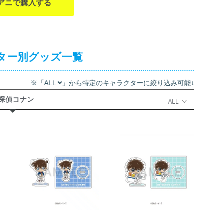
アニで購入する
ター別グッズ一覧
※「ALL
」から特定のキャラクターに絞り込み可能↓
探偵コナン
ALL
名探偵コナン ミ
名探偵コナン ミ
ニアクリルスタ
ニアクリルスタ
ンド サウナ (江
ンド サウナ (怪
戸川 コナン)【再
盗キッド)【再
販】 2026年12月
販】 2026年12月
上旬発売
上旬発売