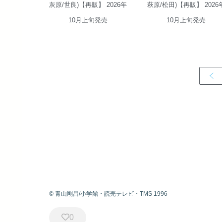
灰原/世良)【再販】 2026年
萩原/松田)【再販】 2026
10月上旬発売
10月上旬発売
© 青山剛昌/小学館・読売テレビ・TMS 1996
0