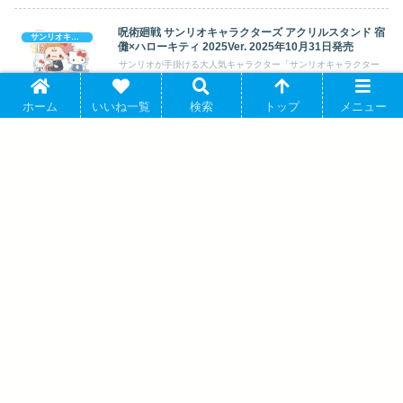
呪術廻戦 サンリオキャラクターズ アクリルスタンド 宿
サンリオキャラクターズ
儺×ハローキティ 2025Ver. 2025年10月31日発売
サンリオが手掛ける大人気キャラクター「サンリオキャラクター
ズ」より、サンリオの関連アイテム『【グッ...
ホーム
いいね一覧
検索
トップ
メニュー
モブサイコ100Ⅲ×サンリオキャラクターズ プリントミ
サンリオキャラクターズ
ニ巾着 影山律×ハンギョドン、花沢輝気×クロミ 2024年
07月発売
サンリオが手掛ける大人気キャラクター「サンリオキャラクター
ズ」より、サンリオの関連アイテム『【グッ...
名探偵コナン RPGコレクション アクリル
スタンド 安室透 キャラアニで 2025年8月
発売
エリオスライジングヒーローズ × サンリ
オキャラクターズ ぴくりあプレート
hologram 5.ビアンキ・ロウ×マロンクリ