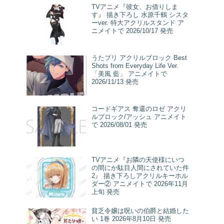
TVアニメ『彼女、お借りしま
す』 描き下ろし 水原千鶴 シスタ
ーver. 特大アクリルスタンド ア
ニメイトで 2026/10/17 発売
うたプリ アクリルブロック Best
Shots from Everyday Life Ver.
「美風 藍」 アニメイトで
2026/11/13 発売
コードギアス 奪還のロゼ アクリ
ルブロック/アッシュ アニメイト
で 2026/08/01 発売
TVアニメ『お隣の天使様にいつ
の間にか駄目人間にされていた件
2』 描き下ろしアクリルキーホル
ダー② アニメイトで 2026年11月
上旬 発売
貧乏令嬢は呪いの伯爵と結婚した
い 1巻 2026年8月10日 発売