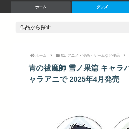
ホーム
グッズ
ホーム
01. アニメ・漫画・ゲームなど作品
青の祓魔師 雪ノ果篇 キャラバ
ャラアニで 2025年4月発売