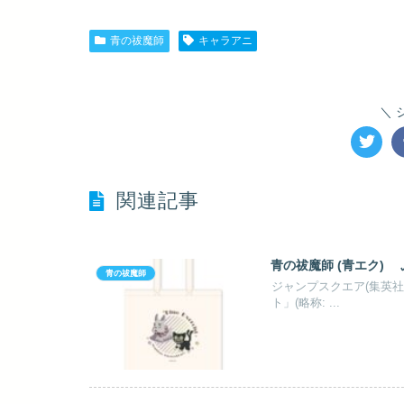
青の祓魔師
キャラアニ
関連記事
青の祓魔師
ジャンプスクエア(集英
ト」(略称: ...