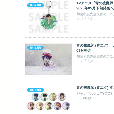
TVアニメ『青の祓魔師
青の祓魔師
2025年05月下旬発売 
加藤和恵先生原作のアニメ
ッズ『【グ...
青の祓魔師 (青エク) 
青の祓魔師
09月発売
加藤和恵先生原作のアニメ
ッズ『【グ...
青の祓魔師
ジャンプスクエア(集英
ト」(略称: ...