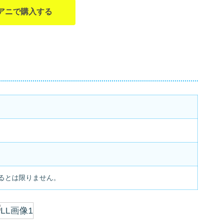
アニで購入する
するとは限りません。