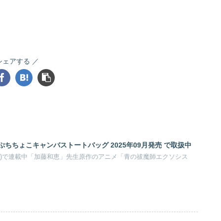
シェアする
青の祓魔師 (青エク) ぷちちょこキャンバストートバッグ 2025年09月発売 で取扱中
社)で連載中「加藤和恵」先生原作のアニメ「青の祓魔師エクソシス