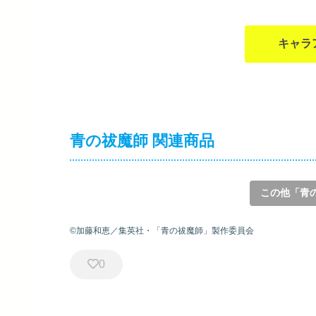
キャラ
青の祓魔師 関連商品
この他「青
©加藤和恵／集英社・「青の祓魔師」製作委員会
0