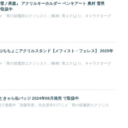
 雪ノ果篇』 アクリルキーホルダー ペンキアート 奥村 雪男
で取扱中
「青の祓魔師エクソシスト」(略称: 青エク)より、キャラクターグ
ぷちちょこアクリルスタンド【メフィスト・フェレス】 2025年
「青の祓魔師エクソシスト」(略称: 青エク)より、キャラクターグ
青の祓魔師 (青エク) すときゃら缶バッジ 2024年08月発売 で取扱中
社)で連載中「加藤和恵」先生原作のアニメ「青の祓魔師エクソシス