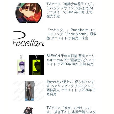
TVアニメ「地縛少年花子くん2」
缶バッジ デザイン18(あまね/A)
アニメイトで 2026年10月 上旬
発売予定
「ツキウタ。」 Procellarum ユニ
ットソング「Eenie Meenie」通常
盤 アニメイトで 発売日未定
BLEACH 千年血戦篇 蓄光アクリ
ルキーホルダー/藍染惣右介 アニ
メイトで 2026年10月 上旬 発売
抱かれたい男1位に脅されていま
す ペアリングアクリルスタンド
西條高人 アニメイトで 2026年11
月発売
TVアニメ『彼女、お借りしま
す』 描き下ろし 水原千鶴 シスタ