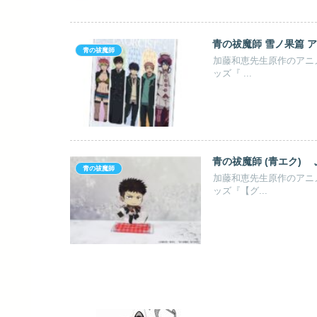
青の祓魔師
加藤和恵先生原作のアニメ
ッズ『 ...
青の祓魔師
加藤和恵先生原作のアニメ
ッズ『【グ...