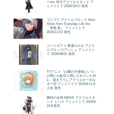
ーver. 特大アクリルスタンド ア
ニメイトで 2026/10/17 発売
うたプリ アクリルブロック Best
Shots from Everyday Life Ver.
「美風 藍」 アニメイトで
2026/11/13 発売
コードギアス 奪還のロゼ アクリ
ルブロック/アッシュ アニメイト
で 2026/08/01 発売
TVアニメ『お隣の天使様にいつ
の間にか駄目人間にされていた件
2』 描き下ろしアクリルキーホル
ダー② アニメイトで 2026年11月
上旬 発売
勝利の女神:NIKKE アクリルスタ
ンド ミハラ アニメイトで 2026年
10月発売