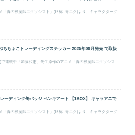
シェアする
青の祓魔師 (青エク) ぷちちょこアクリルスタンド【霧隠シュラ】 2025年09月発売
「青の祓魔師エクソシスト」(略称: 青エク)より、キャラクターグ
ノ果篇』 アクリルスタンド ペンキアート 奥村 雪男 2025年
「青の祓魔師エクソシスト」(略称: 青エク)より、キャラクターグ