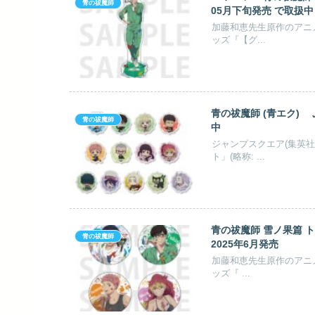
関連記事
青の祓魔師
加藤和恵先生原作のアニメ
ッズ『【グ...
TVアニメ『青の祓魔師 雪
青の祓魔師
05月下旬発売 で取扱中
加藤和恵先生原作のアニメ