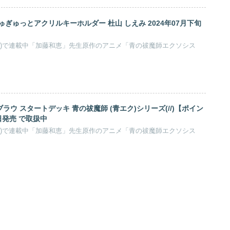
こトレーディングステッカー 2025年09月発売 で取扱
社)で連載中「加藤和恵」先生原作のアニメ「青の祓魔師エクソシス
トレーディング缶バッジ ペンキアート 【1BOX】 キャラアニで
「青の祓魔師エクソシスト」(略称: 青エク)より、キャラクターグ