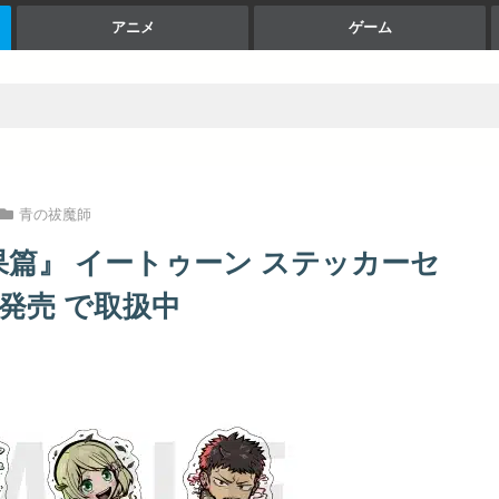
アニメ
ゲーム
青の祓魔師
果篇』 イートゥーン ステッカーセ
05月下旬発売 で取扱中