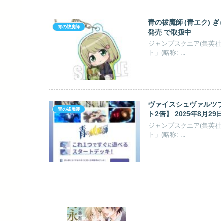
ッズ『【グ...
青の祓魔師 (青エク) ぷちちょ
青の祓魔師
中
ジャンプスクエア(集英
ト」(略称: ...
青の祓魔師 雪ノ果篇 
青の祓魔師
2025年6月発売
加藤和恵先生原作のアニメ
ッズ『 ...
青の祓魔師 (青エク) ぎゅぎゅっとアクリルキーホルダー 杜山 しえみ 2024年07月下旬