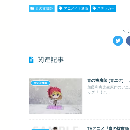
青の祓魔師 関連商品
この他「青
©加藤和恵／集英社・「青の祓魔師」製作委員会
0
青の祓魔師
アニメイト通販
ステッカー