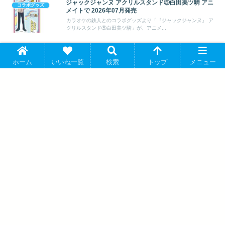
ジャックジャンヌ アクリルスタンド⑤白田美ツ騎 アニ
コラボグッズ
メイトで 2026年07月発売
カラオケの鉄人とのコラボグッズより「『ジャックジャンヌ』 ア
クリルスタンド⑤白田美ツ騎」が、アニメ...
ツキウタ。 トレーディングミニ色紙<全12種・ランダム
コラボグッズ
ホーム
いいね一覧
検索
トップ
メニュー
> アニメイトで 2026年08月下旬発売
カラオケの鉄人とのコラボグッズより「ツキウタ。 トレーディン
グミニ色紙<全12種・ランダム> 」が...
モブサイコ100 Ⅲ オーロラアクリルキー
ホルダー:霊幻新隆A アニメイトで 2026年
09月上旬発売
【推しの子】 黒川あかね ライトアップア
クリルスタンド アニメイトで 2026/09/29
発売