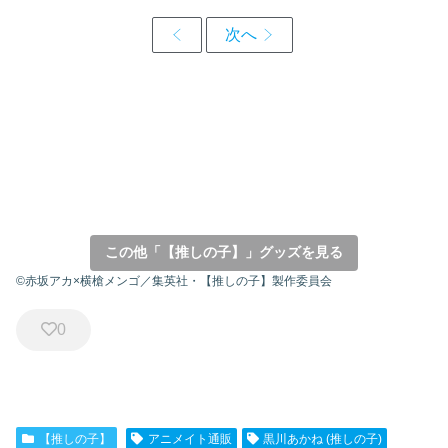
この他「【推しの子】」グッズを見る
©赤坂アカ×横槍メンゴ／集英社・【推しの子】製作委員会
0
【推しの子】
アニメイト通販
黒川あかね (推しの子)