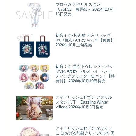
プロセカ アクリルスタン
ド/vol.32 東雲彰人 2026年10月
13日発売
初音ミク×招き猫 大入りバッグ
(ポリ帆布) Art by らっす【再販】
2026年10月上旬発売
初音ミク 描き下ろし シティポッ
プver. Art by ドルストイ トレー
ディンググリッター缶バッジ【特
典付】 2026年10月19日発売
アイドリッシュセブン アクリル
スタンド/千 Dazzling Winter
Village 2026年10月2日発売
アイドリッシュセブン かぷりっ
こ ほおばる前髪クリップ/九条 天