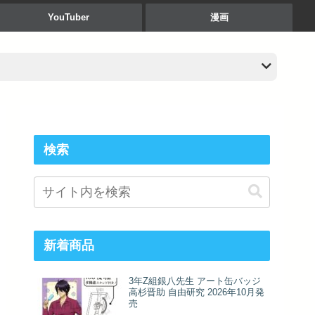
YouTuber
漫画
検索
新着商品
3年Z組銀八先生 アート缶バッジ
高杉晋助 自由研究 2026年10月発
売