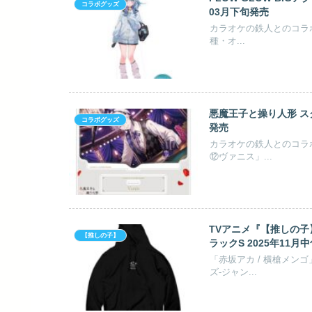
コラボグッズ
03月下旬発売
カラオケの鉄人とのコラボ
種・オ...
悪魔王子と操り人形 スク
コラボグッズ
発売
カラオケの鉄人とのコラ
⑫ヴァニス」...
TVアニメ『【推しの子】
【推しの子】
ラックS 2025年11月
「赤坂アカ / 横槍メ
ズ-ジャン...