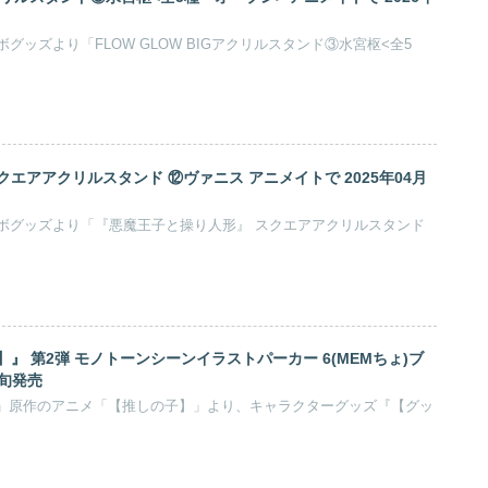
グッズより「FLOW GLOW BIGアクリルスタンド③水宮枢<全5
エアアクリルスタンド ⑫ヴァニス アニメイトで 2025年04月
ボグッズより「『悪魔王子と操り人形』 スクエアアクリルスタンド
』 第2弾 モノトーンシーンイラストパーカー 6(MEMちょ)ブ
中旬発売
ンゴ」原作のアニメ「【推しの子】」より、キャラクターグッズ『【グッ