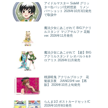
アイドルマスター SideM グリッ
ター缶バッジ/北村想楽 リメン
バーショット 2026年10月3日発売
で取扱中
魔法少女にあこがれて BIGアクリ
ルスタンド マジアサルファ 花魁
ver. 2026年11月発売
魔法少女にあこがれて 【超】BIG
アクリルスタンド レオパルト&ネ
ロアリス 2026年11月発売
桃源暗鬼 アクリルブロック 花
魁坂京夜 JIANGSHI ver.【再
販】 2026年10月上旬発売
らんま1/2 ポストカードセット/C
2026年10月9日発売