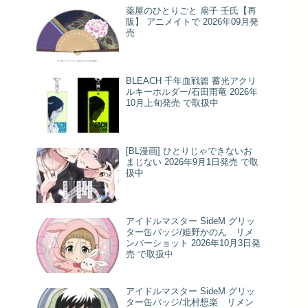
薬屋のひとりごと 扇子 壬氏【再
販】 アニメイトで 2026年09月発
売
BLEACH 千年血戦篇 蓄光アクリ
ルキーホルダー/石田雨竜 2026年
10月上旬発売 で取扱中
[BL漫画] ひとりじゃできないお
まじない 2026年9月1日発売 で取
扱中
アイドルマスター SideM グリッ
ター缶バッジ/姫野かのん リメ
ンバーショット 2026年10月3日発
売 で取扱中
アイドルマスター SideM グリッ
ター缶バッジ/北村想楽 リメン