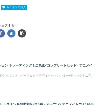
カラオケの鉄人
シェアする
ョン トレーディングミニ色紙<コンプリートセット> アニメイ
ボグッズより「パーフェクトアディクション トレーディングミニ色
アクリルスタンド③水宮枢<全5種・オープン> アニメイトで 2026年