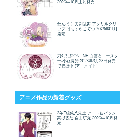
2026年10月上旬発売
わんぱく!刀剣乱舞 アクリルクリ
ップ はちすかこてつ 2026年01月
発売
刀剣乱舞ONLINE 白雲石コースタ
ー/小豆長光 2026年3月28日発売
で取扱中 (アニメイト)
アニメ作品の新着グッズ
3年Z組銀八先生 アート缶バッジ
高杉晋助 自由研究 2026年10月発
売