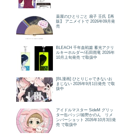
薬屋のひとりごと 扇子 壬氏【再
販】 アニメイトで 2026年09月発
売
BLEACH 千年血戦篇 蓄光アクリ
ルキーホルダー/石田雨竜 2026年
10月上旬発売 で取扱中
[BL漫画] ひとりじゃできないお
まじない 2026年9月1日発売 で取
扱中
アイドルマスター SideM グリッ
ター缶バッジ/姫野かのん リメ
ンバーショット 2026年10月3日発
売 で取扱中