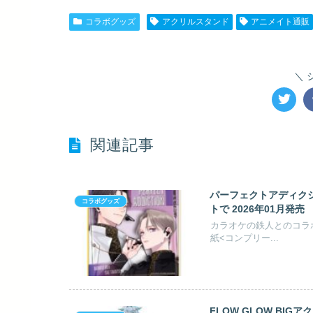
コラボグッズ
アクリルスタンド
アニメイト通販
関連記事
パーフェクトアディクシ
コラボグッズ
トで 2026年01月発売
カラオケの鉄人とのコラ
紙<コンプリー...
FLOW GLOW BIG