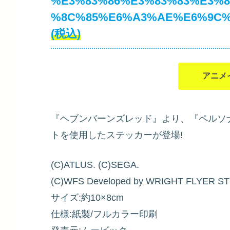
%E3%83%86%E3%83%83%E3%
%8C%85%E6%A3%AE%E6%9C%8
(税込)
アニメ
『ヘブンバーンズレッド』より、『ペルソ
トを使用したステッカーが登場!
(C)ATLUS. (C)SEGA.
(C)WFS Developed by WRIGHT FLYER ST
サイズ:約10×8cm
仕様:紙製/フルカラー印刷