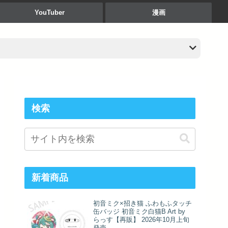
YouTuber
漫画
検索
新着商品
初音ミク×招き猫 ふわもふタッチ
缶バッジ 初音ミク白猫B Art by
らっす【再販】 2026年10月上旬
発売