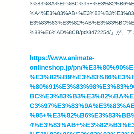
3%83%8A%EF%BC%95+%E3%82%B6%
%A4%E3%83%AB+%E3%82%B3%E3%8
E3%83%83%E3%82%AB%E3%83%BC%
%88%E6%AD%8CB/pd/3472254/』
https://www.animate-
onlineshop.jp/pn/%E3%80%9
%E3%82%B9%E3%83%86%E3%
%80%91%E3%83%98%E3%83%9
BC%E3%83%B3%E3%82%BA%E
C3%97%E3%83%9A%E3%83%A
%95+%E3%82%B6%E3%83%BB
4%E3%83%AB+%E3%82%B3%E