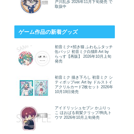
戸川乱歩 2026年11月下旬発売 で
取扱中
ゲーム作品の新着グッズ
初音ミク×招き猫 ふわもふタッチ
缶バッジ 初音ミク白猫B Art by
らっす【再販】 2026年10月上旬
発売
初音ミク 描き下ろし 初音ミク シ
ティポップver. Art by ドルストイ
アクリルカード2枚セット 2026年
10月19日発売
アイドリッシュセブン かぷりっ
こ ほおばる前髪クリップ/狗丸ト
ウマ 2026年10月上旬発売