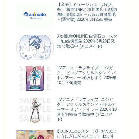
【音楽】ミュージカル『刀剣乱
舞』 和泉守兼定 堀川国広 山姥切
国広 参騎出陣 ～八百八町膝栗毛
～(通常盤) 2026年3月25日発売
刀剣乱舞ONLINE 白雲石コースタ
ー/山姥切長義 2026年3月28日発
売 で取扱中 (アニメイト)
TVアニメ『ラブライブ! ニジガ
ク』 ビッグアクリルスタンド バ
トルアーマー 桜坂しずく 2026年
10月下旬発売
TVアニメ『ラブライブ! ニジガ
ク』 アクリルスタンド バトルア
ーマー ミア・テイラー 2026年10
月下旬発売 で取扱中 (アニメイ
ト)
あんさんぶるスターズ!! おまんじ
ゅうにぎにぎマスコット ねくす