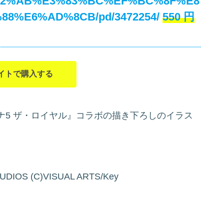
82%AB%E3%83%BC%EF%BC%8F%E8
8%E6%AD%8CB/pd/3472254/
550
円
イトで購入する
ナ5 ザ・ロイヤル』コラボの描き下ろしのイラス
UDIOS (C)VISUAL ARTS/Key