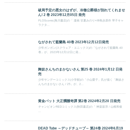
破局予定の悪女のはずが、冷徹公爵様が別れてくれませ
ん! 2 巻 2023年12月05日 発売
FLOScomic(角川書店)の「 漫画 甘夏みのり×仲島歩原作 琴子キャ
ラクタ...
ながされて藍蘭島 40巻 2023年12月12日発売
少年ガンガン(スクウェア・エニックス)の「ながされて藍蘭島 40
巻」が、2023年12月12日に発...
舞妓さんちのまかないさん 第25 巻 2024年1月12 日発
売
少年サンデーコミックス(小学館)の「小山愛子」氏が描く「舞妓さ
んちのまかないさん / 25」が、2...
黄金バット 大正髑髏奇譚 第2巻 2024年2月20 日発売
チャンピオンREDコミックス(秋田書店)の「 神楽坂淳 / 山根和俊
...
DEAD Tube ～デッドチューブ～ 第24巻 2024年6月19