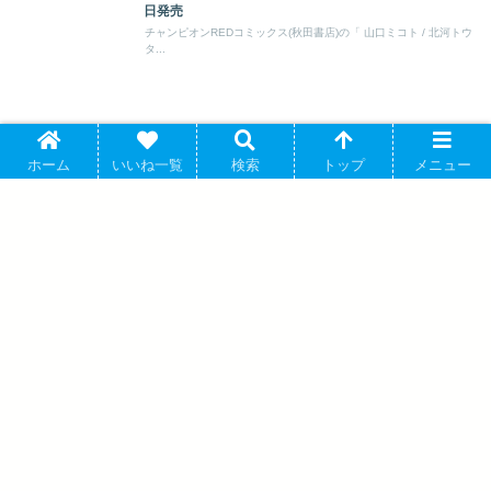
日発売
チャンピオンREDコミックス(秋田書店)の「 山口ミコト / 北河トウ
タ...
ホーム
いいね一覧
検索
トップ
メニュー
去る者は日々に疎し 第12巻 2026年7月17
日発売
藍澤さつき「平凡な私の獣騎士団もふも
ふライフ 第9巻 」 2026年6月26日発売