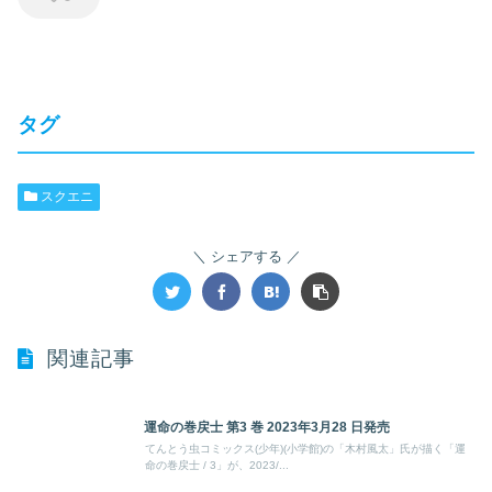
タグ
スクエニ
シェアする
関連記事
運命の巻戻士 第3 巻 2023年3月28 日発売
てんとう虫コミックス(少年)(小学館)の「木村風太」氏が描く「運
命の巻戻士 / 3」が、2023/...