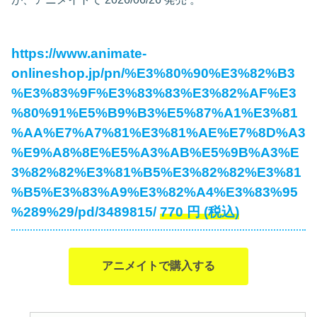
https://www.animate-
onlineshop.jp/pn/%E3%80%90%E3%82%B3
%E3%83%9F%E3%83%83%E3%82%AF%E3
%80%91%E5%B9%B3%E5%87%A1%E3%81
%AA%E7%A7%81%E3%81%AE%E7%8D%A3
%E9%A8%8E%E5%A3%AB%E5%9B%A3%E
3%82%82%E3%81%B5%E3%82%82%E3%81
%B5%E3%83%A9%E3%82%A4%E3%83%95
%289%29/pd/3489815/
770
円
(税込)
アニメイトで購入する