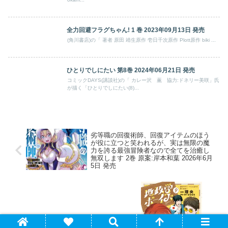
全力回避フラグちゃん! 1 巻 2023年09月13日 発売
(角川書店)の「 著者 原田 靖生原作 壱日千次原作 Plott原作 biki ...
ひとりでしにたい 第8巻 2024年06月21日 発売
コミックDAYS(講談社)の「 カレー沢 薫 協力:ドネリー美咲」氏
が描く「ひとりでしにたい(8)...
劣等職の回復術師、回復アイテムのほう
が役に立つと笑われるが、実は無限の魔
力を誇る最強冒険者なので全てを治癒し
無双します 2巻 原案:岸本和葉 2026年6月
5日 発売
地政学ボーイズ ～国がサラリーマンにな
って働く会社～ 第9巻 2026年7月17 日発