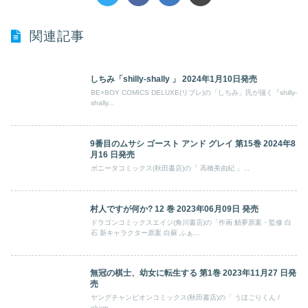
関連記事
しちみ「shilly-shally 」 2024年1月10日発売
BE×BOY COMICS DELUXE(リブレ)の「しちみ」氏が描く『shilly-
shally...
9番目のムサシ ゴースト アンド グレイ 第15巻 2024年8
月16 日発売
ボニータコミックス(秋田書店)の「 高橋美由紀 」...
村人ですが何か? 12 巻 2023年06月09日 発売
ドラゴンコミックスエイジ(角川書店)の「作画 鯖夢原案・監修 白
石 新キャラクター原案 白蘇 ふぁ...
無冠の棋士、幼女に転生する 第1巻 2023年11月27 日発
売
ヤングチャンピオンコミックス(秋田書店)の「 うほごりくん /
okam...