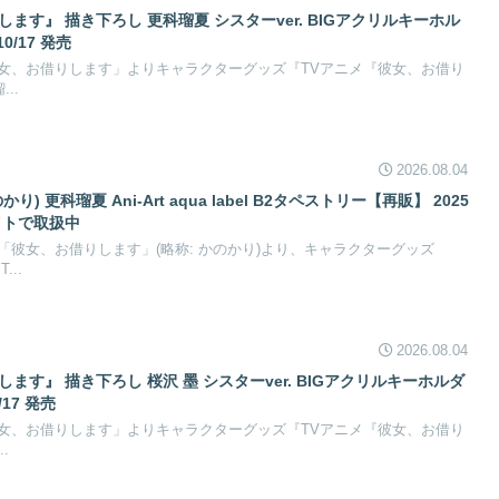
ます』 描き下ろし 更科瑠夏 シスターver. BIGアクリルキーホル
0/17 発売
女、お借りします」よりキャラクターグッズ『TVアニメ『彼女、お借り
..
2026.08.04
) 更科瑠夏 Ani-Art aqua label B2タペストリー【再販】 2025
イトで取扱中
彼女、お借りします」(略称: かのかり)より、キャラクターグッズ
..
2026.08.04
ます』 描き下ろし 桜沢 墨 シスターver. BIGアクリルキーホルダ
/17 発売
女、お借りします」よりキャラクターグッズ『TVアニメ『彼女、お借り
.