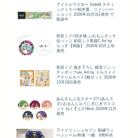
アイドルマスター SideM スティ
ックミラー/柏木翼 リメンバー
ショット 2026年10月3日発売 で
取扱中
初音ミク×招き猫 ふわもふタッチ
缶バッジ 初音ミク黒猫C Art by
らっす【再販】 2026年10月上旬
発売
初音ミク 描き下ろし 鏡音リン シ
ティポップver. Art by ドルストイ
アクリルカード2枚セット 2026年
10月19日発売
あんさんぶるスターズ!! (あんス
タ) おまんじゅうにぎにぎマスコ
ット ねくすと2 Hbox 2026年11月
発売
アイドリッシュセブン 刺繍ワッ
ペンシール/和泉 一織 8周年衣