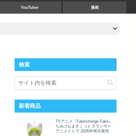
YouTuber
漫画
検索
新着商品
TVアニメ『Fate/strange Fake』
ちみけもますこっと 3.ランサー
アニメイトで 2026年06月発売