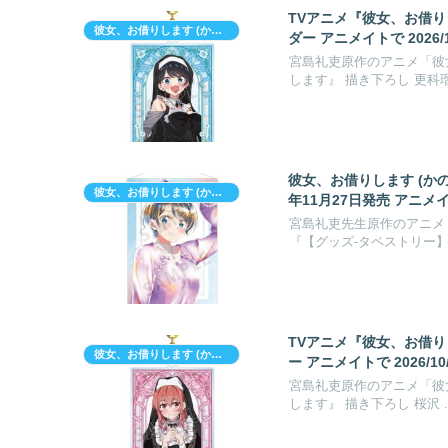
TVアニメ『彼女、お借りし
彼女、お借りします (かのかり)
ダー アニメイトで 2026/1
宮島礼吏原作のアニメ「彼
します』 描き下ろし 更科瑠.
彼女、お借りします (かのかり
彼女、お借りします (かのかり)
年11月27日発売 アニメ
宮島礼吏先生原作のアニメ「
『【グッズ-タペストリー】T.
TVアニメ『彼女、お借りし
彼女、お借りします (かのかり)
ー アニメイトで 2026/10
宮島礼吏原作のアニメ「彼
します』 描き下ろし 桜沢 ..