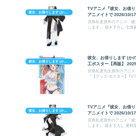
TVアニメ『彼女、お借りし
彼女、お借りします (かのかり)
アニメイトで 2026/10/1
宮島礼吏原作のアニメ「彼
します』 描き下ろし 七海麻.
彼女、お借りします (かの
彼女、お借りします (かのかり)
工ポスター【再販】 202
宮島礼吏先生原作のアニメ「
『【グッズ-ポスター】TVア.
TVアニメ『彼女、お借りし
彼女、お借りします (かのかり)
アニメイトで 2026/10/1
宮島礼吏原作のアニメ「彼
します』 描き下ろし 更科瑠.