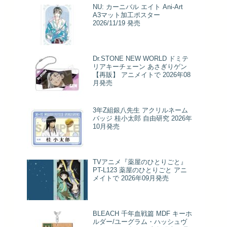
NU: カーニバル エイト Ani-Art
A3マット加工ポスター
2026/11/19 発売
Dr.STONE NEW WORLD ドミテ
リアキーチェーン あさぎりゲン
【再販】 アニメイトで 2026年08
月発売
3年Z組銀八先生 アクリルネーム
バッジ 桂小太郎 自由研究 2026年
10月発売
TVアニメ『薬屋のひとりごと』
PT-L123 薬屋のひとりごと アニ
メイトで 2026年09月発売
BLEACH 千年血戦篇 MDF キーホ
ルダー/ユーグラム・ハッシュヴ