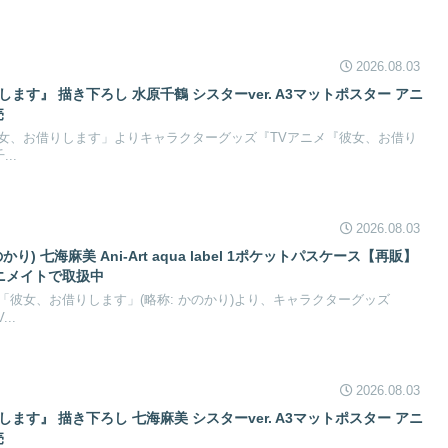
2026.08.03
ます』 描き下ろし 水原千鶴 シスターver. A3マットポスター アニ
売
女、お借りします」よりキャラクターグッズ『TVアニメ『彼女、お借り
..
2026.08.03
) 七海麻美 Ani-Art aqua label 1ポケットパスケース【再販】
 アニメイトで取扱中
彼女、お借りします」(略称: かのかり)より、キャラクターグッズ
..
2026.08.03
ます』 描き下ろし 七海麻美 シスターver. A3マットポスター アニ
売