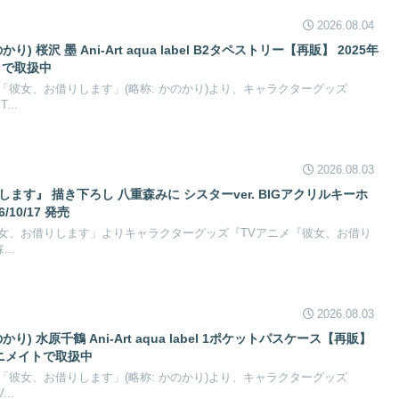
2026.08.04
 桜沢 墨 Ani-Art aqua label B2タペストリー【再販】 2025年
トで取扱中
彼女、お借りします」(略称: かのかり)より、キャラクターグッズ
..
2026.08.03
ます』 描き下ろし 八重森みに シスターver. BIGアクリルキーホ
10/17 発売
女、お借りします」よりキャラクターグッズ『TVアニメ『彼女、お借り
..
2026.08.03
) 水原千鶴 Ani-Art aqua label 1ポケットパスケース【再販】
 アニメイトで取扱中
彼女、お借りします」(略称: かのかり)より、キャラクターグッズ
..