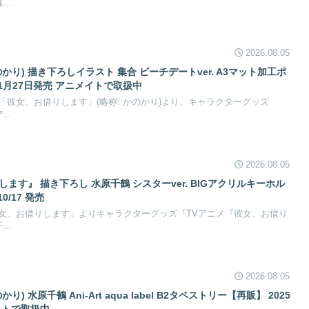
..
2026.08.05
かり) 描き下ろしイラスト 集合 ビーチデートver. A3マット加工ポ
11月27日発売 アニメイトで取扱中
彼女、お借りします」(略称: かのかり)より、キャラクターグッズ
..
2026.08.05
ます』 描き下ろし 水原千鶴 シスターver. BIGアクリルキーホル
0/17 発売
女、お借りします」よりキャラクターグッズ『TVアニメ『彼女、お借り
..
2026.08.05
) 水原千鶴 Ani-Art aqua label B2タペストリー【再販】 2025