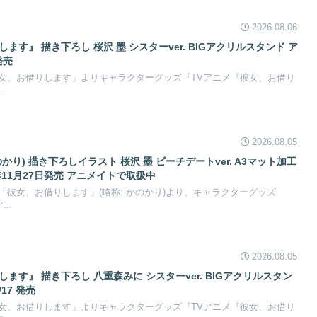
2026.08.06
ます』 描き下ろし 桜沢 墨 シスターver. BIGアクリルスタンド ア
発売
女、お借りします」よりキャラクターグッズ『TVアニメ『彼女、お借り
.
2026.08.05
かり) 描き下ろしイラスト 桜沢 墨 ビーチデートver. A3マット加工
年11月27日発売 アニメイトで取扱中
彼女、お借りします」(略称: かのかり)より、キャラクターグッズ
..
2026.08.05
ます』 描き下ろし 八重森みに シスターver. BIGアクリルスタン
/17 発売
女、お借りします」よりキャラクターグッズ『TVアニメ『彼女、お借り