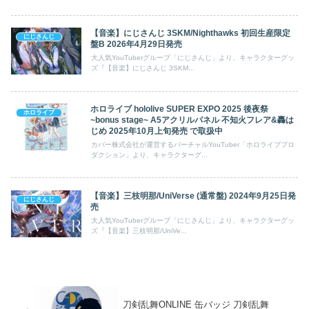
【音楽】にじさんじ 3SKM/Nighthawks 初回生産限定
にじさんじ
盤B 2026年4月29日発売
大人気YouTuberグループ「にじさんじ」より、キャラクターグッ
ズ『【音楽】にじさんじ 3SKM...
ホロライブ hololive SUPER EXPO 2025 後夜祭
ホロライブ
~bonus stage~ A5アクリルパネル 不知火フレア&轟は
じめ 2025年10月上旬発売 で取扱中
カバー株式会社が運営するバーチャルYouTuber「ホロライブプロ
ダクション」より、キャラクターグ...
【音楽】三枝明那/UniVerse (通常盤) 2024年9月25日発
にじさんじ
売
大人気YouTuberグループ「にじさんじ」より、キャラクターグッ
ズ『【音楽】三枝明那/UniVe...
刀剣乱舞ONLINE 缶バッジ 刀剣乱舞