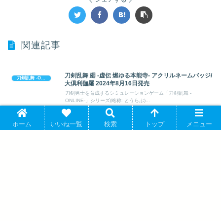
関連記事
刀剣乱舞 廻 -虚伝 燃ゆる本能寺- アクリルネームバッジ/
刀剣乱舞 -ONLINE-
大倶利伽羅 2024年8月16日発売
刀剣男士を育成するシミュレーションゲーム「刀剣乱舞 -
ONLINE-」シリーズ(略称: とうらぶ)...
ホーム
いいね一覧
検索
トップ
メニュー
刀剣乱舞 廻 -虚伝 燃ゆる本能寺- PETANTシールB 2024
刀剣乱舞 -ONLINE-
年06月中旬発売
刀剣男士を育成するシミュレーションゲーム「刀剣乱舞 -
ONLINE-」シリーズ(略称: とうらぶ)...
刀剣乱舞ONLINE 硬質カードケース/蜻蛉切 2026年3月
刀剣乱舞 -ONLINE-
28日発売 で取扱中 (アニメイト)
DMMゲームズとニトロプラスがタッグを組んだ刀剣男士を育成す
る人気ゲーム「刀剣乱舞 -ONLINE...