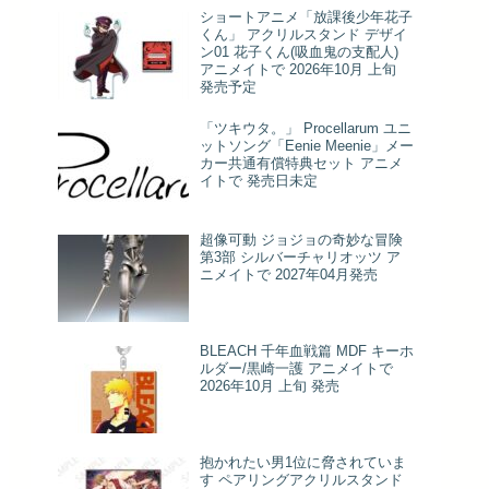
ショートアニメ「放課後少年花子
くん」 アクリルスタンド デザイ
ン01 花子くん(吸血鬼の支配人)
アニメイトで 2026年10月 上旬
発売予定
「ツキウタ。」 Procellarum ユニ
ットソング「Eenie Meenie」メー
カー共通有償特典セット アニメ
イトで 発売日未定
超像可動 ジョジョの奇妙な冒険
第3部 シルバーチャリオッツ ア
ニメイトで 2027年04月発売
BLEACH 千年血戦篇 MDF キーホ
ルダー/黒崎一護 アニメイトで
2026年10月 上旬 発売
抱かれたい男1位に脅されていま
す ペアリングアクリルスタンド