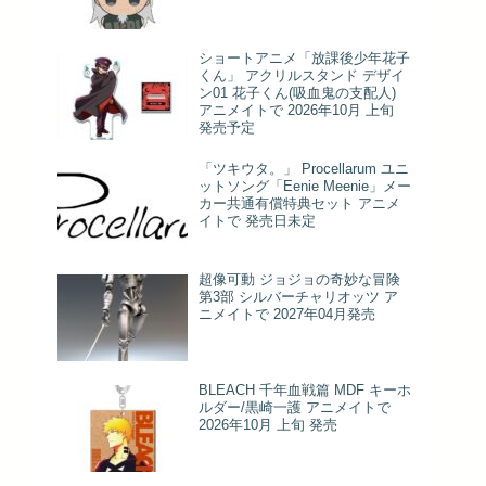
ショートアニメ「放課後少年花子
くん」 アクリルスタンド デザイ
ン01 花子くん(吸血鬼の支配人)
アニメイトで 2026年10月 上旬
発売予定
「ツキウタ。」 Procellarum ユニ
ットソング「Eenie Meenie」メー
カー共通有償特典セット アニメ
イトで 発売日未定
超像可動 ジョジョの奇妙な冒険
第3部 シルバーチャリオッツ ア
ニメイトで 2027年04月発売
BLEACH 千年血戦篇 MDF キーホ
ルダー/黒崎一護 アニメイトで
2026年10月 上旬 発売