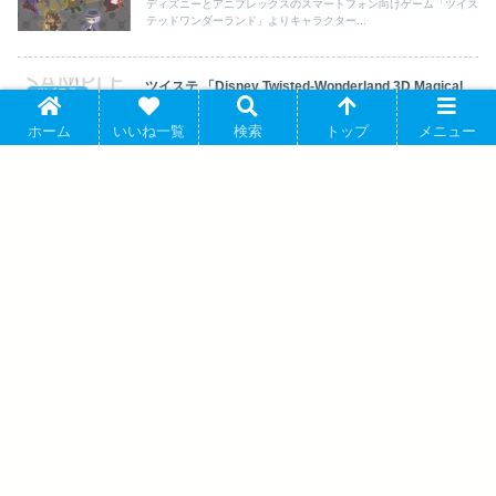
ディズニーとアニプレックスのスマートフォン向けゲーム「ツイス
テッドワンダーランド」よりキャラクター...
ツイステ 「Disney Twisted-Wonderland 3D Magical
ツイステ
Live -Blazing Jewel-」 ミニミニぬいぐるみ(ブレイジン
グ・ジュエルver.) エペル・フェルミエ アニメイトで
ホーム
いいね一覧
検索
トップ
メニュー
2026年03月発売
ディズニーとアニプレックスのスマートフォン向けゲーム「ツイス
テッドワンダーランド」よりキャラクター...
【推しの子】 描き下ろし 有馬かな ロッ
クバンドver. BIGアクリルキーホルダー
アニメイトで 2025/05/27 発売
ヘタリア World★Stars ミニキャラステッ
カー おえかきっちょver. カナダ アニメイ
トで 2025年04月発売