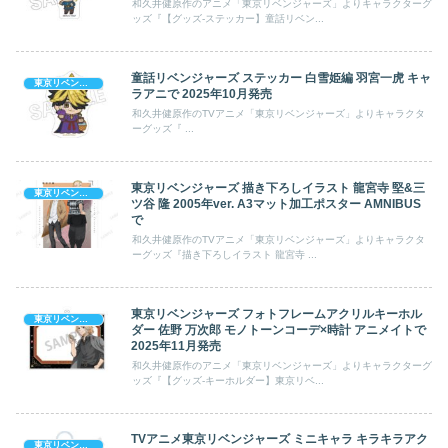
和久井健原作のアニメ「東京リベンジャーズ」よりキャラクターグ
ッズ『【グッズ-ステッカー】童話リベン...
童話リベンジャーズ ステッカー 白雪姫編 羽宮一虎 キャ
東京リベンジャーズ
ラアニで 2025年10月発売
和久井健原作のTVアニメ「東京リベンジャーズ」よりキャラクタ
ーグッズ『 ...
東京リベンジャーズ 描き下ろしイラスト 龍宮寺 堅&三
東京リベンジャーズ
ツ谷 隆 2005年ver. A3マット加工ポスター AMNIBUS
で
和久井健原作のTVアニメ「東京リベンジャーズ」よりキャラクタ
ーグッズ『描き下ろしイラスト 龍宮寺 ...
東京リベンジャーズ フォトフレームアクリルキーホル
東京リベンジャーズ
ダー 佐野 万次郎 モノトーンコーデ×時計 アニメイトで
2025年11月発売
和久井健原作のアニメ「東京リベンジャーズ」よりキャラクターグ
ッズ『【グッズ-キーホルダー】東京リベ...
TVアニメ東京リベンジャーズ ミニキャラ キラキラアク
東京リベンジャーズ